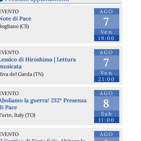
EVENTO
AGO
7
Note di Pace
Rogliano (CS)
Ven
19:00
EVENTO
AGO
7
Lessico di Hiroshima | Lettura
musicata
Ven
Riva del Garda (TN)
21:00
EVENTO
AGO
8
Aboliamo la guerra! 232ª Presenza
di Pace
Sab
Turin, Italy (TO)
11:00
EVENTO
AGO