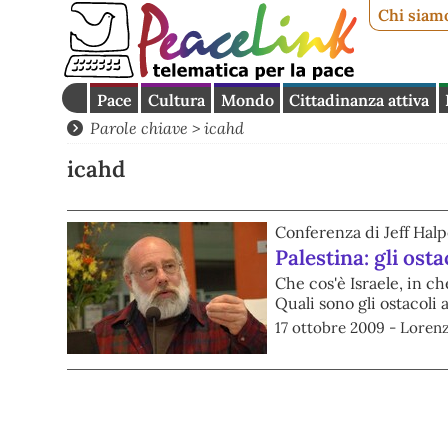
Chi siam
Pace
Cultura
Mondo
Cittadinanza attiva
Parole chiave > icahd
icahd
Conferenza di Jeff Halp
Palestina: gli osta
Che cos'è Israele, in ch
Quali sono gli ostacoli 
17 ottobre 2009 - Lorenz