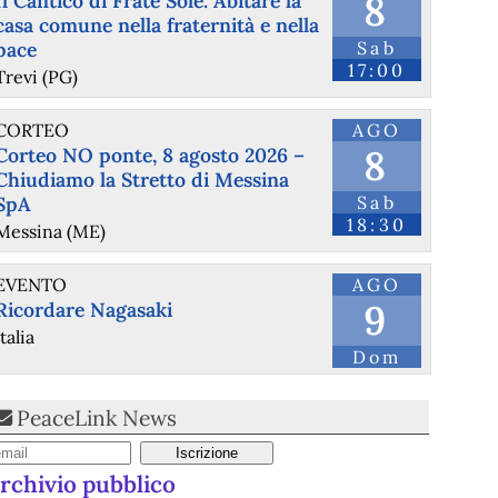
8
Il Cantico di Frate Sole. Abitare la
casa comune nella fraternità e nella
pace
Sab
17:00
Trevi (PG)
CORTEO
AGO
8
Corteo NO ponte, 8 agosto 2026 –
Chiudiamo la Stretto di Messina
SpA
Sab
18:30
Messina (ME)
EVENTO
AGO
9
Ricordare Nagasaki
Italia
Dom
PeaceLink News
rchivio pubblico