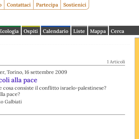
o
Contattaci
Partecipa
Sostienici
Ecologia
Ospiti
Calendario
Liste
Mappa
Cerca
1 Articoli
er, Torino, 16 settembre 2009
coli alla pace
e cosa consiste il conflitto israelo-palestinese?
alla pace?
o Galbiati