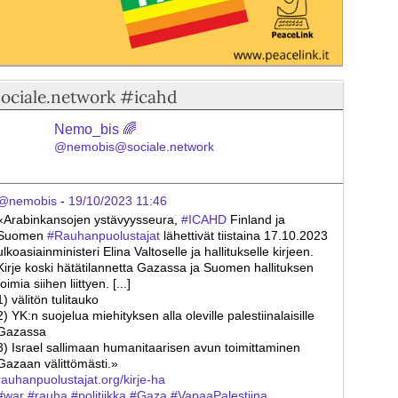
sociale.network #icahd
Nemo_bis 🌈
@nemobis@sociale.network
@nemobis
 - 
19/10/2023 11:46
«Arabinkansojen ystävyysseura, 
#
ICAHD
 Finland ja 
Suomen 
#
Rauhanpuolustajat
 lähettivät tiistaina 17.10.2023 
ulkoasiainministeri Elina Valtoselle ja hallitukselle kirjeen. 
Kirje koski hätätilannetta Gazassa ja Suomen hallituksen 
toimia siihen liittyen. [...]
1) välitön tulitauko
2) YK:n suojelua miehityksen alla oleville palestiinalaisille 
Gazassa
3) Israel sallimaan humanitaarisen avun toimittaminen 
Gazaan välittömästi.»
rauhanpuolustajat.org/kirje-ha
#
war
#
rauha
#
politiikka
#
Gaza
#
VapaaPalestiina