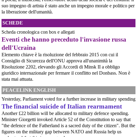
[News] Violenza sessuale in Sudan per traumatizzare la popolazione civile: il
suo impegno di artista è stato anche un impegno morale e politico per
rapporto pubblicato oggi dall'ONU
Rapporto ONU documenta l'uso diffuso e brutale della violenza sessuale in
la liberazione dell'umanità.
Sudan23 giugno 2026GINEVRA – Un rapporto dell'Ufficio dei Diritti Umani
delle Nazioni Unite pubblicato martedì mette a nudo la brutalità e l'entità
SCHEDE
della violenza sessuale legata al confl
@steek_hutzee
 - 
30/6/2026 8:02
[News] Accordo di cooperazione militare fra l'Italia e gli Emirati Arabi
Scheda cronologica con box e allegati
#
LaCattiveria
#
IlFattoQuotidiano
#
Satira
#
Cronaca
#
Viareggio
#
Rfi
Uniti. Ecco i nomi dei senatori che non hanno citato il genocidio del Sudan,
Eventi che hanno preceduto l'invasione russa
#
Moretti
#
MauroMoretti
in cui sono coinvolti gli Emirati Arabi Uniti
dell'Ucraina
E' stato approvato - prima con il voto della Camera e poi con quello del
Senato - l'accordo di cooperazione militare fra l'Italia e gli Emirati Arabi
Elemento chiave è la risoluzione del febbraio 2015 con cui il
Uniti, il cui coinvolgimento nel genocidio del Sudan è oggetto di indagine da
Consiglio di Sicurezza dell'ONU approva all'unanimità la
parte dell'ONU (vedere appendice).Ciò che emer
Risoluzione 2202, elevando gli Accordi di Minsk II a obbligo
[News] Caccia di sesta generazione GCAP, c'è una finestra di opportunità per
fermarlo
giuridico internazionale per fermare il conflitto nel Donbass. Non è
Ecco le scadenze e i punti deboli del programma militare GCAPA pochi
stata mai attuata.
giorni da una scadenza cruciale per il programma GCAP (Global Combat Air
Programme), il costosissimo caccia di sesta generazione promosso da
PEACELINK ENGLISH
Italia, Regno Unito e Giappone, si apre una finestra di opportunità per il
movimento
Yesterday, Parliament voted for a further increase in military spending
[News] Armi nucleari ad Aviano, cosa ha deciso oggi il GIP
The financial suicide of Italian rearmament
Il Giudice per le Indagini Preliminari del Tribunale di Pordenone ha deciso di
riservarsi sulla richiesta di opposizione all’archiviazione presentata da un
Another £22 billion will be allocated to military defence spending.
@PapBariepv
 - 
1/7/2022 10:03
gruppo di cittadini e associazioni riguardo alla presenza di armi nucleari
Minister Giorgetti invoked Article 52 of the Constitution to say that
#
mauromoretti
#
strageviareggio
contropiano.org/news/politica-
statunitensi nella base USAF di Aviano. L’attesa decisi
"the defence of the Fatherland is a sacred duty of the citizen". But the
[News] Parte in Finlandia la manifestazione contro il riarmo europeo
figures on the military gap between NATO and Russia help us
Helsinki, mobilitazione contro il riarmo europeo: “Welfare, not warfare”Anche