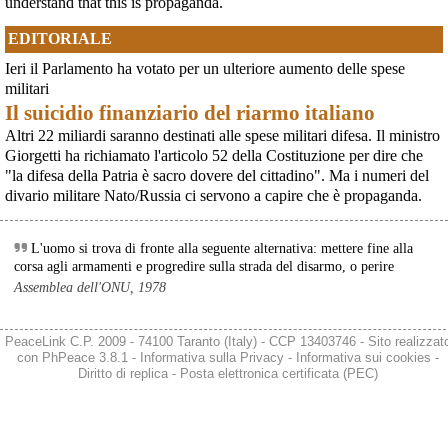
@articolo21
 - 
8/1/2021 23:15
in Finlandia, oggi 14 giugno 2026, cittadini e organizzazioni pacifiste stanno
understand that this is propaganda.
scendendo in piazza contro il riarmo, in collegamento con le proteste in
Strage Viareggio. Mara (Medicina Democratica): “una sentenza che 
tutta Europa (Madrid, Bruxelles e altre città)
EDITORIALE
ci ha lasciato attoniti” 
articolo21.org/2021/01/strage-
[News] Oggi in Spagna mobilitazione contro il riarmo, in questi minuti sta
#
IlMondocheVorrei
#
JessicaElizabeth
#
MicheleMarioElia
Ieri il Parlamento ha votato per un ulteriore aumento delle spese
per partire a Bruxelles la marcia pacifista europea di No Rearm Europe
#
MarcoPiagentini
#
strageviareggio
#
FulvioAurora
#
mauromoretti
Oggi in Spagna mobilitazione contro il riarmo e il militarismoSi è svolta
militari
#
LauraMara
#
News
oggi, 14 giugno 2026, a Madrid la manifestazione indetta dall'Assemblea
Il suicidio finanziario del riarmo italiano
Internazionalista di Madrid con il titolo "Contro il riarmo e la guerra
@articolo21
 - 
8/1/2021 15:00
imperialista". I partecipanti si sono radunati in Plaza de Atoc
Altri 22 miliardi saranno destinati alle spese militari difesa. Il ministro
Strage ferroviaria di Viareggio, prescritti gli omicidi colposi, rinviato 
Giorgetti ha richiamato l'articolo 52 della Costituzione per dire che
in appello il disastro ferroviario 
articolo21.org/2021/01/strage-
"la difesa della Patria è sacro dovere del cittadino". Ma i numeri del
#
strageviareggio
#
mauromoretti
#
PonteMorandi
#
thyssenkrupp
divario militare Nato/Russia ci servono a capire che è propaganda.
#
cassazione
#
mobyprince
#
Rigopiano
#
Articoli
#
Interni
L'uomo si trova di fronte alla seguente alternativa: mettere fine alla
corsa agli armamenti e progredire sulla strada del disarmo, o perire
Assemblea dell'ONU, 1978
PeaceLink C.P. 2009 - 74100 Taranto (Italy) - CCP 13403746 - Sito realizzat
con
PhPeace 3.8.1
-
Informativa sulla Privacy
-
Informativa sui cookies
-
Diritto di replica
-
Posta elettronica certificata (PEC)