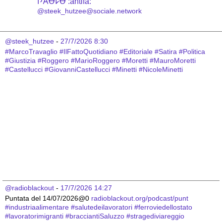
𐌐𐌀Ꝋ𐌋Ꝋ :antifa:
@steek_hutzee@sociale.network
@steek_hutzee
 - 
27/7/2026 8:30
#
MarcoTravaglio
#
IlFattoQuotidiano
#
Editoriale
#
Satira
#
Politica
#
Giustizia
#
Roggero
#
MarioRoggero
#
Moretti
#
MauroMoretti
#
Castellucci
#
GiovanniCastellucci
#
Minetti
#
NicoleMinetti
@radioblackout
 - 
17/7/2026 14:27
Puntata del 14/07/2026@0 
radioblackout.org/podcast/punt
#
industriaalimentare
#
salutedeilavoratori
#
ferroviedellostato
#
lavoratorimigranti
#
bracciantiSaluzzo
#
stragediviareggio