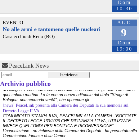
Dom
10:30
EVENTO
AGO
No alle armi e tantomeno quelle nucleari
9
Casalecchio di Reno (BO)
Dom
@steek_hutzee
 - 
13/7/2026 7:30
19:00
#
MarcoTravaglio
#
IlFattoQuotidiano
#
Editoriale
#
Satira
#
Politica
#
Cronaca
#
Moretti
#
MauroMoretti
#
Hammamet
#
Craxi
#
StefaniaCraxi
#
BettinoCraxi
PeaceLink News
[news] La strage di Bologna, i suoi mandati e la cerniera con la NATO
A quarantasei anni dalla strage che il 2 agosto 1980 insanguinò la stazione
di Bologna, PeaceLink torna a ricordare le 85 vittime e gli oltre 200 feriti di
Archivio pubblico
quel sabato mattina. Lo fa con un nuovo editoriale dal titolo "Strage di
Bologna: una scomoda verità", che ripercorre gli
[news] PeaceLink presenta alla Camera dei Deputati la sua memoria sul
Decreto Legge ILVA
COMUNICATO STAMPA ILVA, PEACELINK ALLA CAMERA: “BOCCIATE
IL DECRETO LEGGE 133/2026 CHE RIFINANZIA L'ILVA, UTILIZZATE
INVECE QUEI FONDI PER BONIFICA E RICONVERSIONE”
L’associazione - su richiesta della Camera dei Deputati - ha presentato alla
Commissione Finanze della Camer
[news] La violenza non ha mai giustificazioni e finisce sempre per
danneggiare le cause che dichiara di difendere
@steek_hutzee
 - 
6/7/2026 7:30