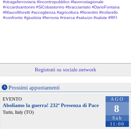
#
strageferroviaria
#
incontropubblico
#
lavorostagionale
#
riccardoantonini
#
SiCobastorino
#
bracciantato
#
DarioFontana
#
MauroMoretti
#
accoglienza
#
agricoltura
#
fiorentini
#
trofarello
#
confronto
#
giustizia
#
ferrovia
#
ricerca
#
saluzzo
#
salute
#
RFI
Registrati su sociale.network
Prossimi appuntamenti
@radioblackout
 - 
17/7/2026 14:27
Puntata del 14/07/2026@1 
radioblackout.org/podcast/punt
EVENTO
AGO
#
industriaalimentare
#
salutedeilavoratori
#
ferroviedellostato
#
lavoratorimigranti
#
bracciantiSaluzzo
#
stragediviareggio
Aboliamo la guerra! 232ª Presenza di Pace
8
#
strageferroviaria
#
incontropubblico
#
lavorostagionale
Turin, Italy (TO)
#
riccardoantonini
#
SiCobastorino
#
bracciantato
#
DarioFontana
Sab
#
MauroMoretti
#
accoglienza
#
agricoltura
#
fiorentini
#
trofarello
11:00
#
confronto
#
giustizia
#
ferrovia
#
ricerca
#
saluzzo
#
salute
#
RFI