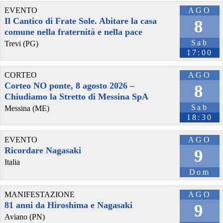
EVENTO
AGO
Il Cantico di Frate Sole. Abitare la casa
8
comune nella fraternità e nella pace
Sab
Trevi (PG)
17:00
CORTEO
AGO
Corteo NO ponte, 8 agosto 2026 –
8
Chiudiamo la Stretto di Messina SpA
Sab
Messina (ME)
@radioblackout
 - 
17/7/2026 14:27
18:30
Puntata del 14/07/2026@2 
radioblackout.org/podcast/punt
#
industriaalimentare
#
salutedeilavoratori
#
ferroviedellostato
#
lavoratorimigranti
#
bracciantiSaluzzo
#
stragediviareggio
EVENTO
AGO
#
strageferroviaria
#
incontropubblico
#
lavorostagionale
Ricordare Nagasaki
9
#
riccardoantonini
#
SiCobastorino
#
bracciantato
#
DarioFontana
Italia
#
MauroMoretti
#
accoglienza
#
agricoltura
#
fiorentini
#
trofarello
Dom
#
confronto
#
giustizia
#
ferrovia
#
ricerca
#
saluzzo
#
salute
#
RFI
MANIFESTAZIONE
AGO
81 anni da Hiroshima e Nagasaki
9
Aviano (PN)