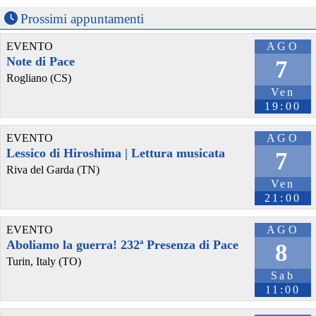
Prossimi appuntamenti
EVENTO
AGO
Note di Pace
7
Rogliano (CS)
Ven
19:00
EVENTO
AGO
@Ransomlook
 - 
15/7/2026 11:52
Lessico di Hiroshima | Lettura musicata
7
New post from 
#
Pear
 : South Plains Rural Health Services, Inc.
More at : 
ransomlook.io/group/Pear
#
Ransomware
Riva del Garda (TN)
Ven
21:00
EVENTO
AGO
Aboliamo la guerra! 232ª Presenza di Pace
8
Turin, Italy (TO)
Sab
11:00