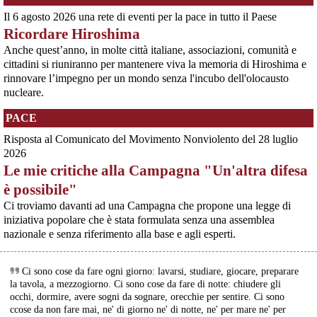
Programme), il costosissimo caccia di sesta generazione promosso da
Il 6 agosto 2026 una rete di eventi per la pace in tutto il Paese
Italia, Regno Unito e Giappone, si apre una finestra di opportunità per il
movimento
Ricordare Hiroshima
[News] Armi nucleari ad Aviano, cosa ha deciso oggi il GIP
Anche quest’anno, in molte città italiane, associazioni, comunità e
@Ransomlook
 - 
30/6/2026 12:56
Il Giudice per le Indagini Preliminari del Tribunale di Pordenone ha deciso di
cittadini si riuniranno per mantenere viva la memoria di Hiroshima e
New post from 
#
Pear
 : Spector And Lenz, Pc
riservarsi sulla richiesta di opposizione all’archiviazione presentata da un
gruppo di cittadini e associazioni riguardo alla presenza di armi nucleari
rinnovare l’impegno per un mondo senza l'incubo dell'olocausto
More at : 
ransomlook.io/group/Pear
#
Ransomware
statunitensi nella base USAF di Aviano. L’attesa decisi
nucleare.
[News] Parte in Finlandia la manifestazione contro il riarmo europeo
Helsinki, mobilitazione contro il riarmo europeo: “Welfare, not warfare”Anche
PACE
in Finlandia, oggi 14 giugno 2026, cittadini e organizzazioni pacifiste stanno
scendendo in piazza contro il riarmo, in collegamento con le proteste in
Risposta al Comunicato del Movimento Nonviolento del 28 luglio
tutta Europa (Madrid, Bruxelles e altre città)
2026
[News] Oggi in Spagna mobilitazione contro il riarmo, in questi minuti sta
Le mie critiche alla Campagna "Un'altra difesa
per partire a Bruxelles la marcia pacifista europea di No Rearm Europe
Oggi in Spagna mobilitazione contro il riarmo e il militarismoSi è svolta
è possibile"
oggi, 14 giugno 2026, a Madrid la manifestazione indetta dall'Assemblea
Ci troviamo davanti ad una Campagna che propone una legge di
Internazionalista di Madrid con il titolo "Contro il riarmo e la guerra
imperialista". I partecipanti si sono radunati in Plaza de Atoc
iniziativa popolare che è stata formulata senza una assemblea
[news] La strage di Bologna, i suoi mandati e la cerniera con la NATO
nazionale e senza riferimento alla base e agli esperti.
A quarantasei anni dalla strage che il 2 agosto 1980 insanguinò la stazione
@Ransomlook
 - 
30/6/2026 12:56
di Bologna, PeaceLink torna a ricordare le 85 vittime e gli oltre 200 feriti di
New post from 
#
Pear
 : Sociedad Latina
quel sabato mattina. Lo fa con un nuovo editoriale dal titolo "Strage di
Ci sono cose da fare ogni giorno: lavarsi, studiare, giocare, preparare
More at : 
ransomlook.io/group/Pear
#
Ransomware
Bologna: una scomoda verità", che ripercorre gli
la tavola, a mezzogiorno. Ci sono cose da fare di notte: chiudere gli
occhi, dormire, avere sogni da sognare, orecchie per sentire. Ci sono
ccose da non fare mai, ne' di giorno ne' di notte, ne' per mare ne' per