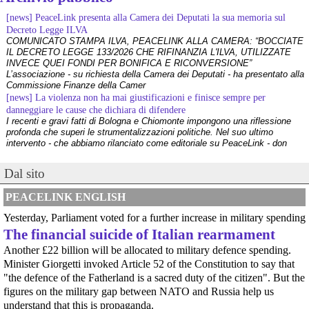
[news] PeaceLink presenta alla Camera dei Deputati la sua memoria sul
Decreto Legge ILVA
COMUNICATO STAMPA ILVA, PEACELINK ALLA CAMERA: “BOCCIATE
IL DECRETO LEGGE 133/2026 CHE RIFINANZIA L'ILVA, UTILIZZATE
INVECE QUEI FONDI PER BONIFICA E RICONVERSIONE”
L’associazione - su richiesta della Camera dei Deputati - ha presentato alla
Commissione Finanze della Camer
@Ransomlook
 - 
3/7/2026 10:59
[news] La violenza non ha mai giustificazioni e finisce sempre per
New post from 
#
Pear
 : Ac Beverage, Inc.
danneggiare le cause che dichiara di difendere
More at : 
ransomlook.io/group/Pear
#
Ransomware
I recenti e gravi fatti di Bologna e Chiomonte impongono una riflessione
profonda che superi le strumentalizzazioni politiche. Nel suo ultimo
intervento - che abbiamo rilanciato come editoriale su PeaceLink - don
Tonio Dell'Olio affronta il tema con la consueta lucidità: la violenza non ha
[news] ILVA, ora la salute viene prima
Dal sito
PeaceLink: “Una vittoria storica dei cittadini, ora la salute viene prima”
L’associazione PeaceLink esprime il proprio pieno sostegno e la più sentita
PEACELINK ENGLISH
gratitudine al gruppo di cittadini e all'associazione Genitori Tarantini che
hanno ottenuto una vittoria storica davan
Yesterday, Parliament voted for a further increase in military spending
[news] Victor Jara, catturato l’ultimo dei suoi aguzzini
The financial suicide of Italian rearmament
Víctor Jara, il cantautore dei poveri che sfidò la dittatura cilena con la sua
chitarra A cinquant'anni dal golpe che insanguinò il Cile, la storia di Víctor
Another £22 billion will be allocated to military defence spending.
Jara continua a risuonare come un inno alla dignità e alla resistenza. La
Minister Giorgetti invoked Article 52 of the Constitution to say that
sua voce, spezzata dalle mani dei carn
"the defence of the Fatherland is a sacred duty of the citizen". But the
[news] La "Breve storia del pacifismo italiano" è stata arricchita con undici
@Ransomlook
 - 
3/7/2026 10:59
figures on the military gap between NATO and Russia help us
schede introduttive storico-culturali dei vari periodi, dal primo Novecento a
New post from 
#
Pear
 : Cnw Electronics Pte Ltd
oggi
understand that this is propaganda.