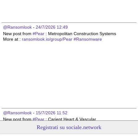
@Ransomlook
 - 
24/7/2026 12:49
New post from 
#
Pear
 : Metropolitan Construction Systems
More at : 
ransomlook.io/group/Pear
#
Ransomware
@Ransomlook
 - 
15/7/2026 11:52
New post from 
#
Pear
 : Carient Heart & Vascular
More at : 
ransomlook.io/group/Pear
#
Ransomware
Registrati su sociale.network