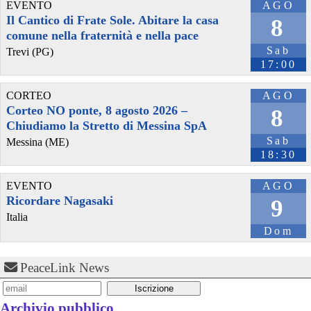
EVENTO
AGO
@Ransomlook
 - 
13/7/2026 14:53
Il Cantico di Frate Sole. Abitare la casa
8
New post from 
#
Pear
 : Faro Products Inc.
comune nella fraternità e nella pace
More at : 
ransomlook.io/group/Pear
#
Ransomware
Sab
Trevi (PG)
17:00
CORTEO
AGO
Corteo NO ponte, 8 agosto 2026 –
8
Chiudiamo la Stretto di Messina SpA
Sab
Messina (ME)
18:30
EVENTO
AGO
Ricordare Nagasaki
9
@Ransomlook
 - 
8/7/2026 10:55
Italia
New post from 
#
Pear
 : Tostrud & Temp, S.C.
Dom
More at : 
ransomlook.io/group/Pear
#
Ransomware
PeaceLink News
Archivio pubblico