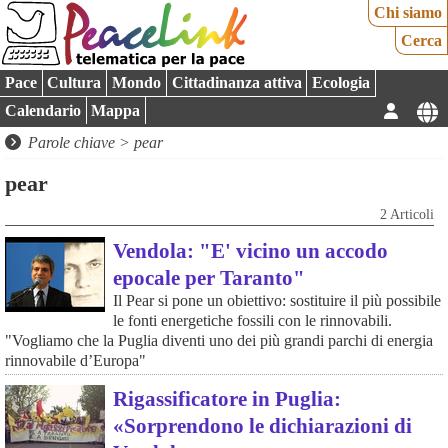
Chi siamo
Cerca
Pace
Cultura
Mondo
Cittadinanza attiva
Ecologia
Calendario
Mappa
Parole chiave > pear
pear
2 Articoli
Vendola: "E' vicino un accodo
epocale per Taranto"
Il Pear si pone un obiettivo: sostituire il più possibile
le fonti energetiche fossili con le rinnovabili.
"Vogliamo che la Puglia diventi uno dei più grandi parchi di energia
rinnovabile d’Europa"
Rigassificatore in Puglia:
«Sorprendono le dichiarazioni di