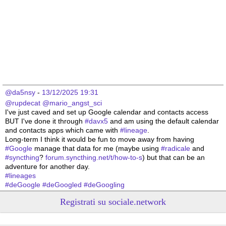
@da5nsy
 - 
13/12/2025 19:31
@
rupdecat
@
mario_angst_sci
I've just caved and set up Google calendar and contacts access 
BUT I've done it through 
#
davx5
 and am using the default calendar 
and contacts apps which came with 
#
lineage
.
Long-term I think it would be fun to move away from having 
#
Google
 manage that data for me (maybe using 
#
radicale
 and 
#
syncthing
? 
forum.syncthing.net/t/how-to-s
) but that can be an 
adventure for another day.
#
lineages
#
deGoogle
#
deGoogled
#
deGoogling
Registrati su sociale.network
@rizomatica
 - 
10/8/2025 16:09
Mamdani dimostra l’efficacia del metodo DSA negli USA
rizomatica.noblogs.org/2025/08