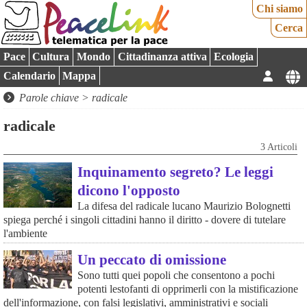
Chi siamo
Cerca
Pace
Cultura
Mondo
Cittadinanza attiva
Ecologia
Calendario
Mappa
Parole chiave > radicale
radicale
3 Articoli
Inquinamento segreto? Le leggi
dicono l'opposto
La difesa del radicale lucano Maurizio Bolognetti
spiega perché i singoli cittadini hanno il diritto - dovere di tutelare
l'ambiente
Un peccato di omissione
Sono tutti quei popoli che consentono a pochi
potenti lestofanti di opprimerli con la mistificazione
dell'informazione, con falsi legislativi, amministrativi e sociali