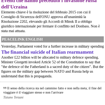
Eventi che hanno preceduto l'invasione russa
Programme), il costosissimo caccia di sesta generazione promosso da
🌧
#
Bruxelles
Italia, Regno Unito e Giappone, si apre una finestra di opportunità per il
dell'Ucraina
Je m'organise au sein des commu 
#
queer
 / 
#
anarchism
. J'adore 
movimento
les 
#
ProjetsAlternatifs
 et la création d 
#
archive
. 
Elemento chiave è la risoluzione del febbraio 2015 con cui il
[News] Armi nucleari ad Aviano, cosa ha deciso oggi il GIP
Je suis 
#
artist
#
photographe
. Je posterais quelques 
#
photos
  ici. 
Il Giudice per le Indagini Preliminari del Tribunale di Pordenone ha deciso di
Consiglio di Sicurezza dell'ONU approva all'unanimità la
J'aimerais échanger des 
#
memes
, des 
#
news
, du contenu 
riservarsi sulla richiesta di opposizione all’archiviazione presentata da un
Risoluzione 2202, elevando gli Accordi di Minsk II a obbligo
gruppo di cittadini e associazioni riguardo alla presenza di armi nucleari
#
politique
, des réflexions, des projets en 
#
autogestions
 et 
giuridico internazionale per fermare il conflitto nel Donbass. Non è
statunitensi nella base USAF di Aviano. L’attesa decisi
#
autoEdition
.
stata mai attuata.
[News] Parte in Finlandia la manifestazione contro il riarmo europeo
Helsinki, mobilitazione contro il riarmo europeo: “Welfare, not warfare”Anche
@pablitoeldrito
 - 
3/12/2024 18:17
in Finlandia, oggi 14 giugno 2026, cittadini e organizzazioni pacifiste stanno
PEACELINK ENGLISH
Ricevo dal mio editore e diffondo più che volentieri! Sul sito 
scendendo in piazza contro il riarmo, in collegamento con le proteste in
agenziax.it
Yesterday, Parliament voted for a further increase in military spending
tutta Europa (Madrid, Bruxelles e altre città)
• Compri 1 libro, te ne regaliamo 1
[News] Oggi in Spagna mobilitazione contro il riarmo, in questi minuti sta
The financial suicide of Italian rearmament
• Compri 3 libri, te ne regaliamo 2
per partire a Bruxelles la marcia pacifista europea di No Rearm Europe
Another £22 billion will be allocated to military defence spending.
• Compri 5 libri, te ne regaliamo 3
Oggi in Spagna mobilitazione contro il riarmo e il militarismoSi è svolta
Minister Giorgetti invoked Article 52 of the Constitution to say that
Promozione valida fino al 6 gennaio 
oggi, 14 giugno 2026, a Madrid la manifestazione indetta dall'Assemblea
Internazionalista di Madrid con il titolo "Contro il riarmo e la guerra
#
promo
#
cultura
#
radicale
#
controcultura
#
diy
#
punk
#
techno
"the defence of the Fatherland is a sacred duty of the citizen". But the
imperialista". I partecipanti si sono radunati in Plaza de Atoc
#
rave
#
anarchy
#
movimento
figures on the military gap between NATO and Russia help us
understand that this is propaganda.
Il senso della ricerca sta nel cammino fatto e non nella meta; il fine del
viaggiare è il viaggiare stesso e non l'arrivare
Tiziano Terzani