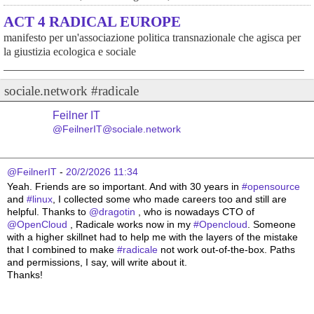
ACT 4 RADICAL EUROPE
manifesto per un'associazione politica transnazionale che agisca per
la giustizia ecologica e sociale
sociale.network #radicale
Feilner IT
@FeilnerIT@sociale.network
@FeilnerIT
 - 
20/2/2026 11:34
Yeah. Friends are so important. And with 30 years in 
#
opensource
and 
#
linux
, I collected some who made careers too and still are 
helpful. Thanks to 
@
dragotin
 , who is nowadays CTO of 
@
OpenCloud
 , Radicale works now in my 
#
Opencloud
. Someone 
with a higher skillnet had to help me with the layers of the mistake 
that I combined to make 
#
radicale
 not work out-of-the-box. Paths 
and permissions, I say, will write about it. 
Thanks!