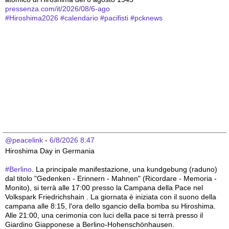
pressenza.com/it/2026/08/6-ago
#
Hiroshima2026
#
calendario
#
pacifisti
#
pcknews
@peacelink
 - 
6/8/2026 8:47
Hiroshima Day in Germania 
#
Berlino
. La principale manifestazione, una kundgebung (raduno) 
dal titolo "Gedenken - Erinnern - Mahnen" (Ricordare - Memoria - 
Monito), si terrà alle 17:00 presso la Campana della Pace nel 
Volkspark Friedrichshain . La giornata è iniziata con il suono della 
campana alle 8:15, l'ora dello sgancio della bomba su Hiroshima. 
Alle 21:00, una cerimonia con luci della pace si terrà presso il 
Giardino Giapponese a Berlino-Hohenschönhausen.