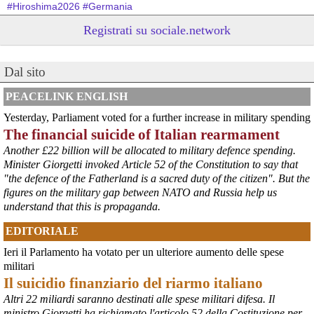
#
Hiroshima2026
#
Germania
Registrati su sociale.network
@peacelink
 - 
6/8/2026 8:44
Hiroshima Day in Germania 
#
Hannover
: la città offre un programma particolarmente ricco e 
articolato. La commemorazione ufficiale è iniziata alle 8:00 con una 
Dal sito
cerimonia presso la Aegidienkirche , seguita da una meditazione 
sonora e da una funzione multireligiosa per la pace nel pomeriggio. 
PEACELINK ENGLISH
In serata, la città ospiterà proiezioni di documentari al Neues 
Yesterday, Parliament voted for a further increase in military spending
Rathaus e, alle 22:00, un suggestivo momento di ricordo con il 
The financial suicide of Italian rearmament
lancio di lanterne di carta sullo stagno Maschteich.
#
Hiroshima2026
#
Germania
Another £22 billion will be allocated to military defence spending.
Minister Giorgetti invoked Article 52 of the Constitution to say that
@peacelink
 - 
6/8/2026 8:42
"the defence of the Fatherland is a sacred duty of the citizen". But the
In Germania le commemorazioni dell'81° anniversario di Hiroshima 
figures on the military gap between NATO and Russia help us
sono numerose e capillari, coinvolgendo grandi città e piccole 
understand that this is propaganda.
comunità. 
#
Hiroshima2026
#
Germania
EDITORIALE
@peacelink
 - 
6/8/2026 7:55
Ieri il Parlamento ha votato per un ulteriore aumento delle spese
lanazione.it/massa-carrara/cro
militari
La proposta di un osservatorio sui traffici di armi nel porto di Marina 
Il suicidio finanziario del riarmo italiano
di Carrara organizzato dall’Accademia della Pace e raccolta dalla 
sindaca Serena Arrighi.
Altri 22 miliardi saranno destinati alle spese militari difesa. Il
Linda Maggiori, nel ricostruire l’inchiesta che ha fatto per 
ministro Giorgetti ha richiamato l'articolo 52 della Costituzione per