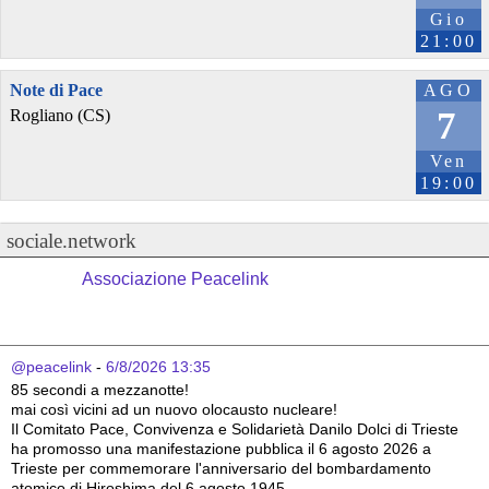
Gio
21:00
Note di Pace
AGO
7
Rogliano (CS)
Ven
19:00
sociale.network
Associazione Peacelink
@peacelink
 - 
6/8/2026 13:35
85 secondi a mezzanotte!
mai così vicini ad un nuovo olocausto nucleare!
Il Comitato Pace, Convivenza e Solidarietà Danilo Dolci di Trieste 
ha promosso una manifestazione pubblica il 6 agosto 2026 a 
Trieste per commemorare l'anniversario del bombardamento 
atomico di Hiroshima del 6 agosto 1945