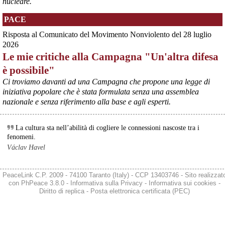
nucleare.
PACE
Risposta al Comunicato del Movimento Nonviolento del 28 luglio
2026
Le mie critiche alla Campagna "Un'altra difesa
è possibile"
Ci troviamo davanti ad una Campagna che propone una legge di
iniziativa popolare che è stata formulata senza una assemblea
nazionale e senza riferimento alla base e agli esperti.
@peacelink
 - 
6/8/2026 5:38
ilmanifesto.it/guerra-a-debito
Ieri il parlamento ha approvato le risoluzioni della maggioranza che 
La cultura sta nell’abilità di cogliere le connessioni nascoste tra i
impegnano il governo ad avviare le procedure per chiedere 
fenomeni.
all’Unione europea di attivare la clausola di salvaguardia nazionale 
Václav Havel
per lo scostamento di bilancio. Si tratta, in un triennio, dello 0,6% 
del Pil per investimenti in transizione energetica e dello 0,9% in 
materia di spese militari. In totale si parla di circa 36 miliardi, 14 per 
PeaceLink C.P. 2009 - 74100 Taranto (Italy) - CCP 13403746 - Sito realizzat
l’energia e 22 per la difesa da qui al 2028. 
con
PhPeace 3.8.0
-
Informativa sulla Privacy
-
Informativa sui cookies
-
#
spesemilitari
Diritto di replica
-
Posta elettronica certificata (PEC)