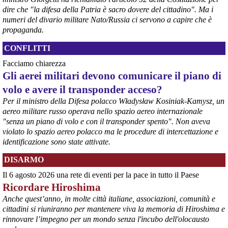
AltrEconomia sull’attività di carico e scarico di armi in diversi porti 
dire che "la difesa della Patria è sacro dovere del cittadino". Ma i
tra cui quello di Marina di Carrara, ha sottolineato la resistenza da 
numeri del divario militare Nato/Russia ci servono a capire che è
parte delle istituzioni competenti a fornire le informazioni 
propaganda.
indispensabili.
#
armi
#
disarmo
#
pcknews
#
pace
CONFLITTI
Facciamo chiarezza
Gli aerei militari devono comunicare il piano di
volo e avere il transponder acceso?
Per il ministro della Difesa polacco Władysław Kosiniak-Kamysz, un
aereo militare russo operava nello spazio aereo internazionale
"senza un piano di volo e con il transponder spento". Non aveva
violato lo spazio aereo polacco ma le procedure di intercettazione e
identificazione sono state attivate.
DISARMO
@peacelink
 - 
6/8/2026 7:50
Il 6 agosto 2026 una rete di eventi per la pace in tutto il Paese
retepacedisarmo.org/2026/missi
Il Parlamento è stato tenuto praticamente all’oscuro del 
Ricordare Hiroshima
dispiegamento di uomini e mezzi verso il regno saudita e in un 
Anche quest’anno, in molte città italiane, associazioni, comunità e
contesto di conflitto aperto nella regione.
cittadini si riuniranno per mantenere viva la memoria di Hiroshima e
#
disarmo
#
noguerra
#
pcknews
rinnovare l’impegno per un mondo senza l'incubo dell'olocausto