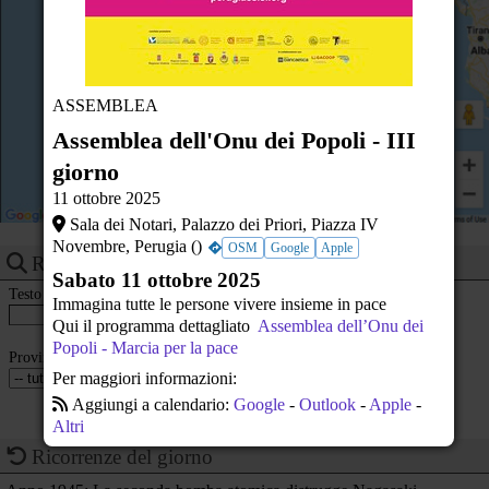
22
23
ASSEMBLEA
Assemblea dell'Onu dei Popoli - III
giorno
11 ottobre 2025
Sala dei Notari, Palazzo dei Priori, Piazza IV
Novembre, Perugia ()
OSM
Google
Apple
Ricerca eventi
Sabato 11 ottobre 2025
Testo
Immagina tutte le persone vivere insieme in pace
Qui il programma dettagliato
Assemblea dell’Onu dei
Popoli - Marcia per la pace
Provincia
Per maggiori informazioni:
Aggiungi a calendario:
Google
-
Outlook
-
Apple
-
Altri
Ricorrenze del giorno