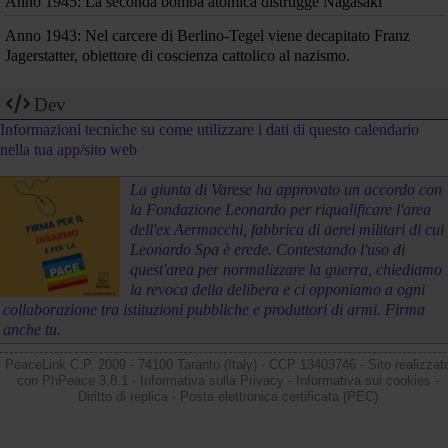
Anno 1945: La seconda bomba atomica distrugge Nagasaki
Anno 1943: Nel carcere di Berlino-Tegel viene decapitato Franz
Jagerstatter, obiettore di coscienza cattolico al nazismo.
Dev
Informazioni tecniche su come utilizzare i dati di questo calendario
nella tua app/sito web
La giunta di Varese ha approvato un accordo con
la Fondazione Leonardo per riqualificare l'area
dell'ex Aermacchi, fabbrica di aerei militari di cui
Leonardo Spa è erede. Contestando l'uso di
quest'area per normalizzare la guerra, chiediamo
la revoca della delibera e ci opponiamo a ogni
collaborazione tra istituzioni pubbliche e produttori di armi. Firma
anche tu.
PeaceLink C.P. 2009 - 74100 Taranto (Italy) - CCP 13403746 - Sito realizzat
con
PhPeace 3.8.1
-
Informativa sulla Privacy
-
Informativa sui cookies
-
Diritto di replica
-
Posta elettronica certificata (PEC)