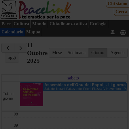
Chi siamo
Cerca
Pace
Cultura
Mondo
Cittadinanza attiva
Ecologia
Calendario
Mappa
11
Ottobre
Mese
Settimana
Giorno
Agenda
oggi
2025
sabato
Assemblea dell'Onu dei Popoli - III giorno
Sala dei Notari, Palazzo dei Priori, Piazza IV Novembre - Per
Tutto il
giorno
08
09