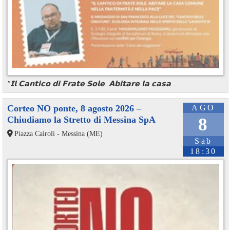
"𝗜𝗹 𝗖𝗮𝗻𝘁𝗶𝗰𝗼 𝗱𝗶 𝗙𝗿𝗮𝘁𝗲 𝗦𝗼𝗹𝗲. 𝗔𝗯𝗶𝘁𝗮𝗿𝗲 𝗹𝗮 𝗰𝗮𝘀𝗮 ...
Corteo NO ponte, 8 agosto 2026 –
AGO
Chiudiamo la Stretto di Messina SpA
8
Piazza Cairoli - Messina (ME)
Sab
18:30