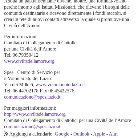
Adotta un papà/insegnante diviene, inoltre, una formula-volano
perché intorno agli Istituti Missionari, che rilevano i bisogni delle
comunità destinatarie e ricevono direttamente i fondi raccolti, si
crea un rete di nuovi contatti attraverso la quale si promuove una
Civiltà dell’Amore.
Per informazioni:
Comitato di Collegamento di Cattolici
per una Civiltà dell’Amore
Tel. 06.79350412
www.civiltadellamore.org
Spes - Centro di Servizio per
il Volontariato del Lazio
Via dei Mille 6,
www.volontariato.lazio.it
Tel. 06.44702178 Fax 06.45422576,
comunicazione@spes.lazio.it
Per maggiori informazioni:
http://www.civiltadellamore.org
Comitato di Collegamento di Cattolici per una Civiltà dell’Amore
comunicazione@spes.lazio.it
Aggiungi a calendario:
Google
-
Outlook
-
Apple
-
Altri