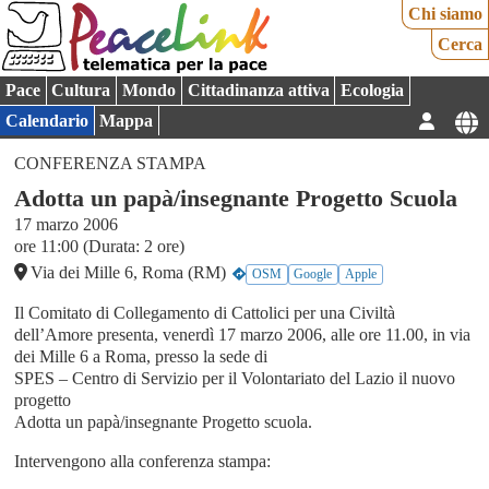
Chi siamo
Cerca
Pace
Cultura
Mondo
Cittadinanza attiva
Ecologia
Calendario
Mappa
CONFERENZA STAMPA
Adotta un papà/insegnante Progetto Scuola
17 marzo 2006
ore 11:00 (Durata: 2 ore)
Via dei Mille 6, Roma (RM)
OSM
Google
Apple
Il Comitato di Collegamento di Cattolici per una Civiltà
dell’Amore presenta, venerdì 17 marzo 2006, alle ore 11.00, in via
dei Mille 6 a Roma, presso la sede di
SPES – Centro di Servizio per il Volontariato del Lazio il nuovo
progetto
Adotta un papà/insegnante Progetto scuola.
Intervengono alla conferenza stampa: