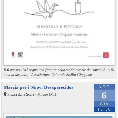
Il 6 agosto 1945 segnò una frattura nella storia recente dell'umanità. A 81
anni di distanza, l'Associazione Culturale Sicilia-Giappone ...
Marcia per i Nuovi Desaparecidos
AGO
6
Piazza della Scala - Milano (MI)
Gio
18:30