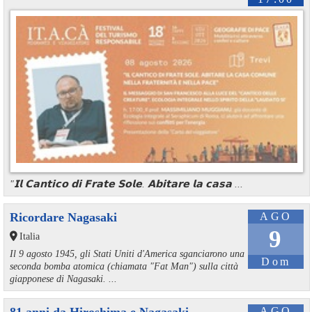
"𝗜𝗹 𝗖𝗮𝗻𝘁𝗶𝗰𝗼 𝗱𝗶 𝗙𝗿𝗮𝘁𝗲 𝗦𝗼𝗹𝗲. 𝗔𝗯𝗶𝘁𝗮𝗿𝗲 𝗹𝗮 𝗰𝗮𝘀𝗮 ...
Ricordare Nagasaki
AGO
9
Italia
Il 9 agosto 1945, gli Stati Uniti d'America sganciarono una
Dom
seconda bomba atomica (chiamata "Fat Man") sulla città
giapponese di Nagasaki. ...
AGO