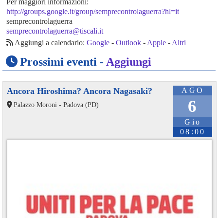
Per maggiori informazioni:
http://groups.google.it/group/semprecontrolaguerra?hl=it
semprecontrolaguerra
semprecontrolaguerra@tiscali.it
Aggiungi a calendario:
Google
-
Outlook
-
Apple
-
Altri
Prossimi eventi -
Aggiungi
Ancora Hiroshima? Ancora Nagasaki?
AGO
6
Palazzo Moroni - Padova (PD)
Gio
08:00