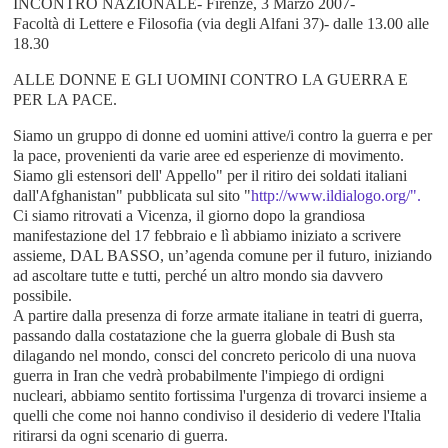
INCONTRO NAZIONALE- Firenze, 3 Marzo 2007-
Facoltà di Lettere e Filosofia (via degli Alfani 37)- dalle 13.00 alle
18.30
ALLE DONNE E GLI UOMINI CONTRO LA GUERRA E
PER LA PACE.
Siamo un gruppo di donne ed uomini attive/i contro la guerra e per
la pace, provenienti da varie aree ed esperienze di movimento.
Siamo gli estensori dell' Appello" per il ritiro dei soldati italiani
dall'Afghanistan" pubblicata sul sito "
http://www.ildialogo.org/".
Ci siamo ritrovati a Vicenza, il giorno dopo la grandiosa
manifestazione del 17 febbraio e lì abbiamo iniziato a scrivere
assieme, DAL BASSO, un’agenda comune per il futuro, iniziando
ad ascoltare tutte e tutti, perché un altro mondo sia davvero
possibile.
A partire dalla presenza di forze armate italiane in teatri di guerra,
passando dalla costatazione che la guerra globale di Bush sta
dilagando nel mondo, consci del concreto pericolo di una nuova
guerra in Iran che vedrà probabilmente l'impiego di ordigni
nucleari, abbiamo sentito fortissima l'urgenza di trovarci insieme a
quelli che come noi hanno condiviso il desiderio di vedere l'Italia
ritirarsi da ogni scenario di guerra.