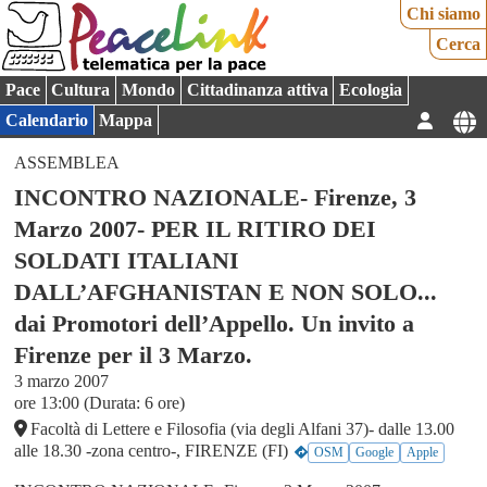
Chi siamo
Cerca
Pace
Cultura
Mondo
Cittadinanza attiva
Ecologia
Calendario
Mappa
ASSEMBLEA
INCONTRO NAZIONALE- Firenze, 3
Marzo 2007- PER IL RITIRO DEI
SOLDATI ITALIANI
DALL’AFGHANISTAN E NON SOLO...
dai Promotori dell’Appello. Un invito a
Firenze per il 3 Marzo.
3 marzo 2007
ore 13:00 (Durata: 6 ore)
Facoltà di Lettere e Filosofia (via degli Alfani 37)- dalle 13.00
alle 18.30 -zona centro-, FIRENZE (FI)
OSM
Google
Apple