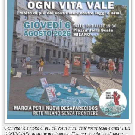
Ogni vita vale molto di più dei vostri muri, delle vostre leggi e armi! PER
DENUNCIARE la strage alle frontiere d'Europa, le politiche di morte ...