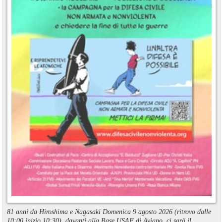
81 anni da Hiroshima e Nagasaki Domenica 9 agosto 2026 (ritrovo dalle
10:00 inizio 10:30), davanti alla Base USAF di Aviano, ci sarà il ...