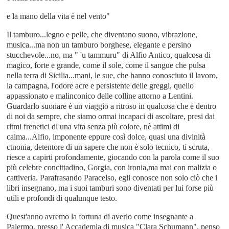
e la mano della vita è nel vento"
Il tamburo...legno e pelle, che diventano suono, vibrazione,
musica...ma non un tamburo borghese, elegante e persino
stucchevole...no, ma " 'u tammuru" di Alfio Antico, qualcosa di
magico, forte e grande, come il sole, come il sangue che pulsa
nella terra di Sicilia...mani, le sue, che hanno conosciuto il lavoro,
la campagna, l'odore acre e persistente delle greggi, quello
appassionato e malinconico delle colline attorno a Lentini.
Guardarlo suonare è un viaggio a ritroso in qualcosa che è dentro
di noi da sempre, che siamo ormai incapaci di ascoltare, presi dai
ritmi frenetici di una vita senza più colore, nè attimi di
calma...Alfio, imponente eppure così dolce, quasi una divinità
ctnonia, detentore di un sapere che non è solo tecnico, ti scruta,
riesce a capirti profondamente, giocando con la parola come il suo
più celebre concittadino, Gorgia, con ironia,ma mai con malizia o
cattiveria. Parafrasando Paracelso, egli conosce non solo ciò che i
libri insegnano, ma i suoi tamburi sono diventati per lui forse più
utili e profondi di qualunque testo.
Quest'anno avremo la fortuna di averlo come insegnante a
Palermo, presso l' Accademia di musica "Clara Schumann", penso