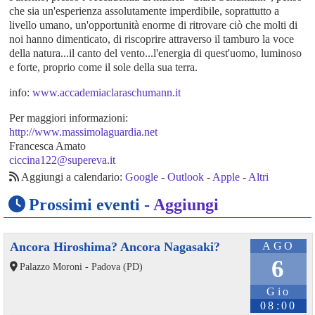
che sia un'esperienza assolutamente imperdibile, soprattutto a
livello umano, un'opportunità enorme di ritrovare ciò che molti di
noi hanno dimenticato, di riscoprire attraverso il tamburo la voce
della natura...il canto del vento...l'energia di quest'uomo, luminoso
e forte, proprio come il sole della sua terra.
info:
www.accademiaclaraschumann.it
Per maggiori informazioni:
http://www.massimolaguardia.net
Francesca Amato
ciccina122@supereva.it
Aggiungi a calendario:
Google
-
Outlook
-
Apple
-
Altri
Prossimi eventi -
Aggiungi
Ancora Hiroshima? Ancora Nagasaki?
AGO
6
Palazzo Moroni - Padova (PD)
Gio
08:00