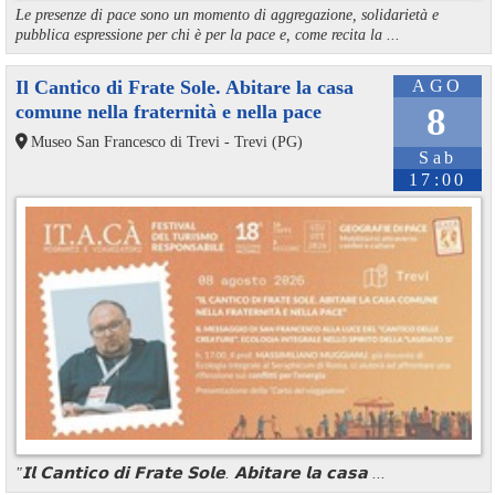
Le presenze di pace sono un momento di aggregazione, solidarietà e
pubblica espressione per chi è per la pace e, come recita la ...
Il Cantico di Frate Sole. Abitare la casa
AGO
comune nella fraternità e nella pace
8
Museo San Francesco di Trevi - Trevi (PG)
Sab
17:00
"𝗜𝗹 𝗖𝗮𝗻𝘁𝗶𝗰𝗼 𝗱𝗶 𝗙𝗿𝗮𝘁𝗲 𝗦𝗼𝗹𝗲. 𝗔𝗯𝗶𝘁𝗮𝗿𝗲 𝗹𝗮 𝗰𝗮𝘀𝗮 ...