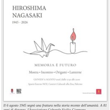
Il 6 agosto 1945 segnò una frattura nella storia recente dell'umanità. A 81
anni di distanza, l'Associazione Culturale Sicilia-Giappone ...