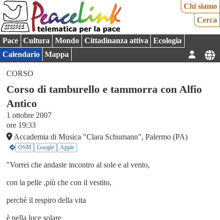
Chi siamo
Cerca
Pace
Cultura
Mondo
Cittadinanza attiva
Ecologia
Calendario
Mappa
CORSO
Corso di tamburello e tammorra con Alfio
Antico
1 ottobre 2007
ore 19:33
Accademia di Musica "Clara Schumann", Palermo (PA)
OSM
Google
Apple
"Vorrei che andaste incontro al sole e al vento,
con la pelle ,più che con il vestito,
perchè il respiro della vita
è nella luce solare