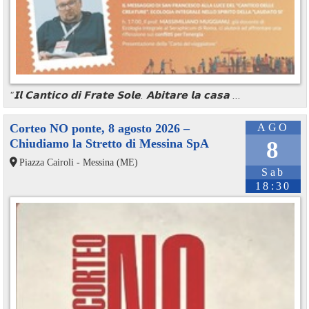
"𝗜𝗹 𝗖𝗮𝗻𝘁𝗶𝗰𝗼 𝗱𝗶 𝗙𝗿𝗮𝘁𝗲 𝗦𝗼𝗹𝗲. 𝗔𝗯𝗶𝘁𝗮𝗿𝗲 𝗹𝗮 𝗰𝗮𝘀𝗮 ...
Corteo NO ponte, 8 agosto 2026 –
AGO
Chiudiamo la Stretto di Messina SpA
8
Piazza Cairoli - Messina (ME)
Sab
18:30