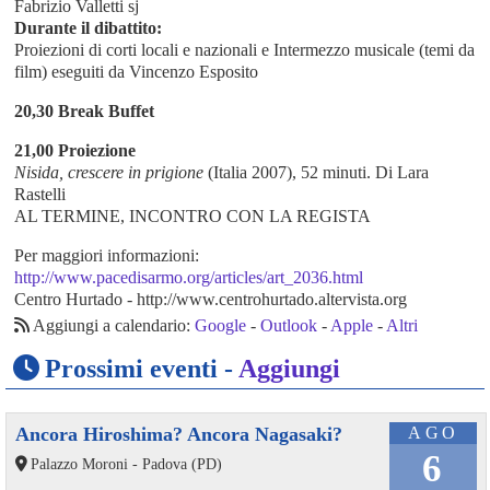
Fabrizio Valletti sj
Durante il dibattito:
Proiezioni di corti locali e nazionali e Intermezzo musicale (temi da
film) eseguiti da Vincenzo Esposito
20,30 Break Buffet
21,00 Proiezione
Nisida, crescere in prigione
(Italia 2007), 52 minuti. Di Lara
Rastelli
AL TERMINE, INCONTRO CON LA REGISTA
Per maggiori informazioni:
http://www.pacedisarmo.org/articles/art_2036.html
Centro Hurtado - http://www.centrohurtado.altervista.org
Aggiungi a calendario:
Google
-
Outlook
-
Apple
-
Altri
Prossimi eventi -
Aggiungi
Ancora Hiroshima? Ancora Nagasaki?
AGO
6
Palazzo Moroni - Padova (PD)