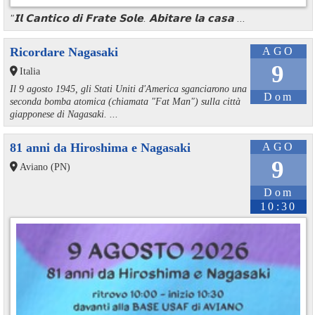
"𝗜𝗹 𝗖𝗮𝗻𝘁𝗶𝗰𝗼 𝗱𝗶 𝗙𝗿𝗮𝘁𝗲 𝗦𝗼𝗹𝗲. 𝗔𝗯𝗶𝘁𝗮𝗿𝗲 𝗹𝗮 𝗰𝗮𝘀𝗮 ...
Ricordare Nagasaki
AGO
9
Italia
Il 9 agosto 1945, gli Stati Uniti d'America sganciarono una
Dom
seconda bomba atomica (chiamata "Fat Man") sulla città
giapponese di Nagasaki. ...
81 anni da Hiroshima e Nagasaki
AGO
9
Aviano (PN)
Dom
10:30