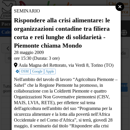
Chi siamo
SEMINARIO
Cerca
Rispondere alla crisi alimentare: le
Pace
Cultura
Mondo
Cittadinanza attiva
Ecologia
organizzazioni contadine tra filiera
Calendario
Mappa
corta e reti lunghe di solidarietà -
Piemonte chiama Mondo
28
Maggio
28 maggio 2009
Mese
Settimana
Giorno
Agenda
oggi
ore 15:30 (Durata: 3 ore)
2009
Aula Magna del Rettorato, via Verdi 8, Torino (TO)
OSM
Google
Apple
giovedì
Nell'ambito del tavolo di lavoro “Agricoltura Piemonte –
Sahel” che la Regione Piemonte ha promosso, in
Cena al buio Spegni la luce, accendi i sensi e la sensi
Tutto il
Circolo De Amicis - corso Casale 134 - Torino (TO)
collaborazione con la Coldiretti Piemonte e quattro
giorno
Organizzazioni Non Governative piemontesi (CISV,
08
MAIS, LVIA, RETE), per riflettere sul tema
dell'agricoltura nell'ambito del suo “Programma per la
09
sicurezza alimentare e la lotta alla povertà nell'Africa
Occidentale e nel Corno d'Africa”, si terrà, giovedì 28
10
maggio, il seminario dal titolo “Rispondere alla crisi