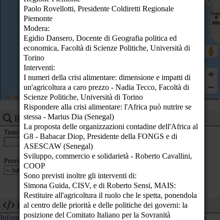
Paolo Rovellotti, Presidente Coldiretti Regionale
23
Piemonte
Modera:
Egidio Dansero, Docente di Geografia politica ed
economica, Facoltà di Scienze Politiche, Università di
Torino
Interventi:
I numeri della crisi alimentare: dimensione e impatti di
un'agricoltura a caro prezzo - Nadia Tecco, Facoltà di
Scienze Politiche, Università di Torino
Rispondere alla crisi alimentare: l'Africa può nutrire se
stessa - Marius Dia (Senegal)
Ricerca eventi
La proposta delle organizzazioni contadine dell'Africa al
Testo
G8 - Babacar Diop, Presidente della FONGS e di
ASESCAW (Senegal)
Sviluppo, commercio e solidarietà - Roberto Cavallini,
Provincia
COOP
Sono previsti inoltre gli interventi di:
Simona Guida, CISV, e di Roberto Sensi, MAIS:
Restituire all'agricoltura il ruolo che le spetta, ponendola
Dev
al centro delle priorità e delle politiche dei governi: la
posizione del Comitato Italiano per la Sovranità
Informazioni tecniche su come utilizzare i dati di questo calendario