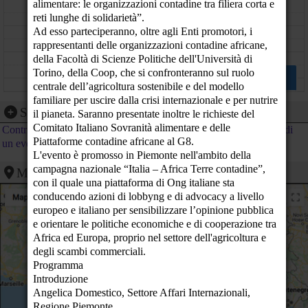
alimentare: le organizzazioni contadine tra filiera corta e
11
reti lunghe di solidarietà”.
Ad esso parteciperanno, oltre agli Enti promotori, i
12
rappresentanti delle organizzazioni contadine africane,
della Facoltà di Scienze Politiche dell'Università di
13
Rispondere alla crisi alimentare: le organizzazioni
Torino, della Coop, che si confronteranno sul ruolo
contadine tra filiera corta e reti lunghe di
14
centrale dell’agricoltura sostenibile e del modello
solidarietà - Piemonte chiama Mondo
Presentazione del
familiare per uscire dalla crisi internazionale e per nutrire
Aula Magna del Rettorato, via Verdi 8 - Torino (TO)
volume "Nell'occhio del
15
Segnalazione evento
il pianeta. Saranno presentate inoltre le richieste del
ciclone"
Comitato Italiano Sovranità alimentare e delle
- Firenze (Terra Futura 2009) (FI)
Contribuisci al calendario di PeaceLink inviando la segnalazione di
16
Piattaforme contadine africane al G8.
un evento
L'evento è promosso in Piemonte nell'ambito della
17
Cerchiamo persone su cui fare affidamento
M.A.T. - MATTEO
campagna nazionale “Italia – Africa Terre contadine”,
Mappa
AMITRANO TRIBUTE
Via Alba 10/A - Roma (RM)
con il quale una piattaforma di Ong italiane sta
Locanda Atlantide, via dei Lucani
18
22b, zona San Lorenzo - Roma
conducendo azioni di lobbyng e di advocacy a livello
(RM)
europeo e italiano per sensibilizzare l’opinione pubblica
19
e orientare le politiche economiche e di cooperazione tra
Africa ed Europa, proprio nel settore dell'agricoltura e
20
degli scambi commerciali.
Programma
21
Introduzione
Angelica Domestico, Settore Affari Internazionali,
22
Regione Piemonte