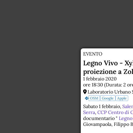
EVENTO
Legno Vivo - Xyl
proiezione a Zo
1 febbraio 2020
ore 18:30 (Durata: 2 or
Laboratorio Urbano S
OSM
Google
Apple
Sabato 1 febbraio,
Sale
Serra
,
CCP Centro di C
documentario "
Legno V
Giovampaola, Filippo 