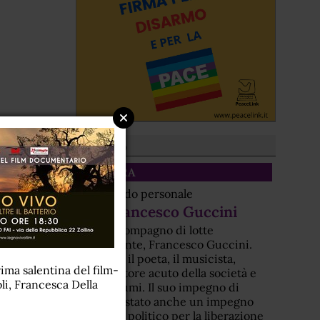
Dal sito
CULTURA
Un ricordo personale
Per Francesco Guccini
Era un compagno di lotte
nonviolente, Francesco Guccini.
Non solo il poeta, il musicista,
ima salentina del film-
l'osservatore acuto della società e
oli, Francesca Della
dei costumi. Il suo impegno di
artista è stato anche un impegno
morale e politico per la liberazione