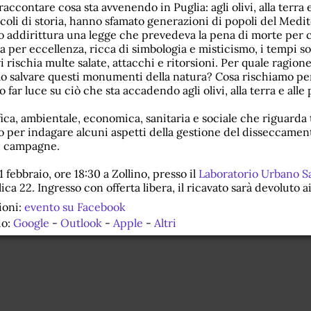
contare cosa sta avvenendo in Puglia: agli olivi, alla terra e
coli di storia, hanno sfamato generazioni di popoli del Medit
addirittura una legge che prevedeva la pena di morte per ch
a per eccellenza, ricca di simbologia e misticismo, i tempi s
vi rischia multe salate, attacchi e ritorsioni. Per quale ragio
 salvare questi monumenti della natura? Cosa rischiamo pe
ar luce su ciò che sta accadendo agli olivi, alla terra e alle 
ca, ambientale, economica, sanitaria e sociale che riguarda tu
per indagare alcuni aspetti della gestione del disseccamen
e campagne.
febbraio, ore 18:30 a Zollino, presso il
Laboratorio Urbano S
lica 22. Ingresso con offerta libera, il ricavato sarà devoluto a
ioni:
evento su Facebook
io:
Google
-
Outlook
-
Apple
-
Altri