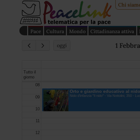
Chi siam
Pace
Cultura
Mondo
Cittadinanza attiva
1 Febbr
oggi
Tutto il
giorno
08
Orto e giardino educativo al nido
Nido d'infanzia "Il nido" - Via Nottolini, 350 - 
09
10
11
12