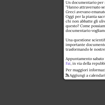
Un documentario per rac
"Hanno attraversato se
Greci avevano emanato 
Oggi per la pianta sacr
chi non abbatte gli uli
questo? Come possiamo
documentario vogliamo f
Una questione scientifi
importante documento 
trasformando le nostr
Appuntamento sabato 1 
Fai
, in via della repubb
Per maggiori informaz
Aggiungi a calendar