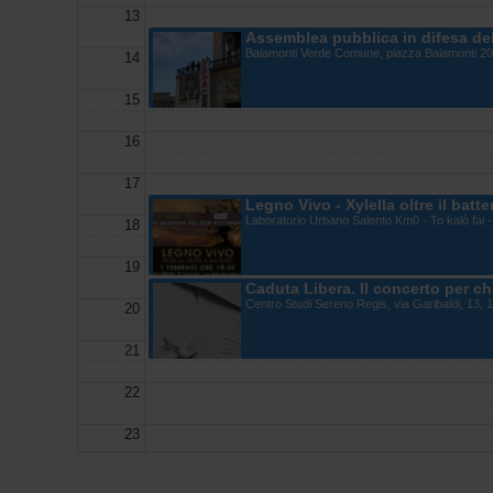
13
Assemblea pubblica in difesa de
Baiamonti Verde Comune, piazza Baiamonti 201
14
15
16
17
Legno Vivo - Xylella oltre il batt
Laboratorio Urbano Salento Km0 - To kalò fai - 
18
19
Caduta Libera. Il concerto per ch
Centro Studi Sereno Regis, via Garibaldi, 13, 
20
21
22
23