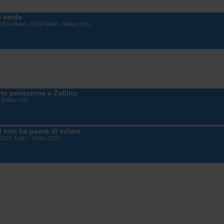
l verde
54 milano, 20154 Milan - Milano (MI)
erio proiezione a Zollino
Zollino (LE)
i non ha paura di volare
10122 Turin - Torino (TO)