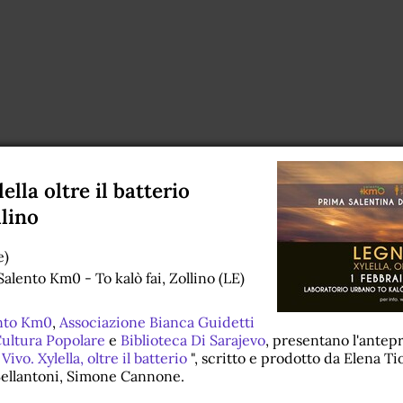
ella oltre il batterio
llino
e)
alento Km0 - To kalò fai, Zollino (LE)
nto Km0
,
Associazione Bianca Guidetti
ultura Popolare
e
Biblioteca Di Sarajevo
, presentano l'antepr
ivo. Xylella, oltre il batterio
", scritto e prodotto da Elena Ti
Bellantoni, Simone Cannone.