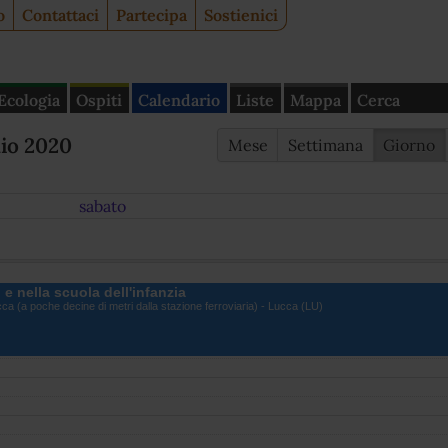
o
Contattaci
Partecipa
Sostienici
Ecologia
Ospiti
Calendario
Liste
Mappa
Cerca
aio 2020
Mese
Settimana
Giorno
sabato
 e nella scuola dell'infanzia
Lucca (a poche decine di metri dalla stazione ferroviaria) - Lucca (LU)