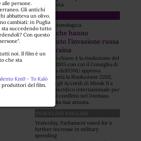
 alle persone.
dell'umanità.
erraneo. Gli antichi
SCHEDE
i abbatteva un olivo.
ono cambiati: in Puglia
Scheda cronologica
ne sta succedendo tutto
Eventi che hanno
rdendoli? Con questo
preceduto l'invasione russa
persone".
dell'Ucraina
tti noi. Il film è un
Elemento chiave è la risoluzione del
to che sta
febbraio 2015 con cui il Consiglio di
Sicurezza dell'ONU approva
all'unanimità la Risoluzione 2202,
alento Km0 - To Kalò
elevando gli Accordi di Minsk II a
i produttori del film.
obbligo giuridico internazionale per
fermare il conflitto nel Donbass.
Non è stata mai attuata.
PEACELINK ENGLISH
Yesterday, Parliament voted for a
further increase in military
spending