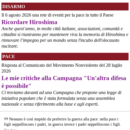
#
Berlino
. La principale manifestazione, una kundgebung (raduno) 
DISARMO
dal titolo "Gedenken - Erinnern - Mahnen" (Ricordare - Memoria - 
Monito), si terrà alle 17:00 presso la Campana della Pace nel 
Il 6 agosto 2026 una rete di eventi per la pace in tutto il Paese
Volkspark Friedrichshain . La giornata è iniziata con il suono della 
Ricordare Hiroshima
campana alle 8:15, l'ora dello sgancio della bomba su Hiroshima. 
Alle 21:00, una cerimonia con luci della pace si terrà presso il 
Anche quest’anno, in molte città italiane, associazioni, comunità e
Giardino Giapponese a Berlino-Hohenschönhausen.
cittadini si riuniranno per mantenere viva la memoria di Hiroshima e
#
Hiroshima2026
#
Germania
rinnovare l’impegno per un mondo senza l'incubo dell'olocausto
nucleare.
@peacelink
 - 
6/8/2026 8:44
Hiroshima Day in Germania 
PACE
#
Hannover
: la città offre un programma particolarmente ricco e 
articolato. La commemorazione ufficiale è iniziata alle 8:00 con una 
Risposta al Comunicato del Movimento Nonviolento del 28 luglio
cerimonia presso la Aegidienkirche , seguita da una meditazione 
2026
sonora e da una funzione multireligiosa per la pace nel pomeriggio. 
Le mie critiche alla Campagna "Un'altra difesa
In serata, la città ospiterà proiezioni di documentari al Neues 
è possibile"
Rathaus e, alle 22:00, un suggestivo momento di ricordo con il 
lancio di lanterne di carta sullo stagno Maschteich.
Ci troviamo davanti ad una Campagna che propone una legge di
#
Hiroshima2026
#
Germania
iniziativa popolare che è stata formulata senza una assemblea
nazionale e senza riferimento alla base e agli esperti.
@peacelink
 - 
6/8/2026 8:42
In Germania le commemorazioni dell'81° anniversario di Hiroshima 
sono numerose e capillari, coinvolgendo grandi città e piccole 
Nessuno è così stupido da preferire la guerra alla pace: nella pace i
comunità. 
figli seppelliscono i padri, in guerra invece i padri seppelliscono i figli.
#
Hiroshima2026
#
Germania