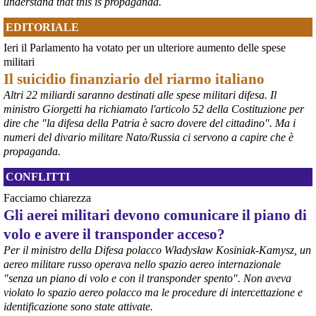
understand that this is propaganda.
@peacelink
 - 
6/8/2026 13:35
85 secondi a mezzanotte!
EDITORIALE
mai così vicini ad un nuovo olocausto nucleare!
Ieri il Parlamento ha votato per un ulteriore aumento delle spese
Il Comitato Pace, Convivenza e Solidarietà Danilo Dolci di Trieste 
ha promosso una manifestazione pubblica il 6 agosto 2026 a 
militari
Trieste per commemorare l'anniversario del bombardamento 
Il suicidio finanziario del riarmo italiano
atomico di Hiroshima del 6 agosto 1945
Altri 22 miliardi saranno destinati alle spese militari difesa. Il
pressenza.com/it/2026/08/6-ago
ministro Giorgetti ha richiamato l'articolo 52 della Costituzione per
#
Hiroshima2026
#
calendario
#
pacifisti
#
pcknews
dire che "la difesa della Patria è sacro dovere del cittadino". Ma i
numeri del divario militare Nato/Russia ci servono a capire che è
propaganda.
CONFLITTI
Facciamo chiarezza
Gli aerei militari devono comunicare il piano di
volo e avere il transponder acceso?
Per il ministro della Difesa polacco Władysław Kosiniak-Kamysz, un
aereo militare russo operava nello spazio aereo internazionale
"senza un piano di volo e con il transponder spento". Non aveva
@peacelink
 - 
6/8/2026 8:47
violato lo spazio aereo polacco ma le procedure di intercettazione e
Hiroshima Day in Germania 
identificazione sono state attivate.