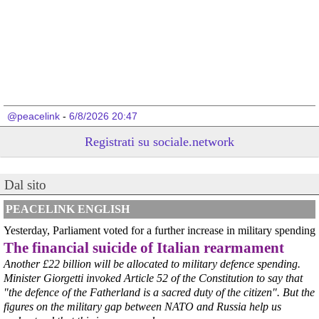
@peacelink
 - 
6/8/2026 20:47
cosmopolis.media/primo-piano/e
Registrati su sociale.network
Parla l’avvocato Maurizio Rizzo Striano 
#
ILVA
Dal sito
PEACELINK ENGLISH
Yesterday, Parliament voted for a further increase in military spending
The financial suicide of Italian rearmament
Another £22 billion will be allocated to military defence spending.
Minister Giorgetti invoked Article 52 of the Constitution to say that
"the defence of the Fatherland is a sacred duty of the citizen". But the
figures on the military gap between NATO and Russia help us