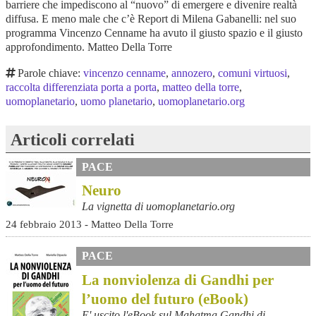
barriere che impediscono al “nuovo” di emergere e divenire realtà
diffusa. E meno male che c’è Report di Milena Gabanelli: nel suo
programma Vincenzo Cenname ha avuto il giusto spazio e il giusto
approfondimento. Matteo Della Torre
Parole chiave:
vincenzo cenname
,
annozero
,
comuni virtuosi
,
raccolta differenziata porta a porta
,
matteo della torre
,
uomoplanetario
,
uomo planetario
,
uomoplanetario.org
Articoli correlati
PACE
Neuro
La vignetta di uomoplanetario.org
24 febbraio 2013 - Matteo Della Torre
PACE
La nonviolenza di Gandhi per
l’uomo del futuro (eBook)
E' uscito l'eBook sul Mahatma Gandhi di