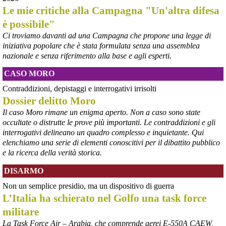
Le mie critiche alla Campagna "Un'altra difesa
è possibile"
Ci troviamo davanti ad una Campagna che propone una legge di
iniziativa popolare che è stata formulata senza una assemblea
nazionale e senza riferimento alla base e agli esperti.
CASO MORO
Contraddizioni, depistaggi e interrogativi irrisolti
@peacelink
 - 
5/8/2026 8:36
Dossier delitto Moro
youtu.be/9mhDGiNnJ0s
Il caso Moro rimane un enigma aperto. Non a caso sono state
Contrariamente a quanto diffuso da molti media, la Russia 
mantiene l’iniziativa militare in Ucraina.
occultate o distrutte le prove più importanti. Le contraddizioni e gli
#
Ucraina
interrogativi delineano un quadro complesso e inquietante. Qui
elenchiamo una serie di elementi conoscitivi per il dibattito pubblico
e la ricerca della verità storica.
DISARMO
Non un semplice presidio, ma un dispositivo di guerra
L’Italia ha schierato nel Golfo una task force
militare
La Task Force Air – Arabia, che comprende aerei E-550A CAEW,