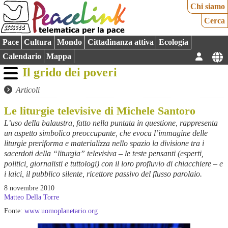
Chi siamo
Cerca
Pace
Cultura
Mondo
Cittadinanza attiva
Ecologia
Calendario
Mappa
Il grido dei poveri
Articoli
Le liturgie televisive di Michele Santoro
L’uso della balaustra, fatto nella puntata in questione, rappresenta
un aspetto simbolico preoccupante, che evoca l’immagine delle
liturgie preriforma e materializza nello spazio la divisione tra i
sacerdoti della “liturgia” televisiva – le teste pensanti (esperti,
politici, giornalisti e tuttologi) con il loro profluvio di chiacchiere – e
i laici, il pubblico silente, ricettore passivo del flusso parolaio.
8 novembre 2010
Matteo Della Torre
Fonte:
www.uomoplanetario.org