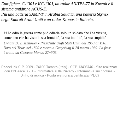
Eurofighter, C-130J e KC-130J, un radar AN/TPS-77 in Kuwait e il
sistema antidrone ACUS-E.
@peacelink
 - 
5/8/2026 7:41
Più una batteria SAMP/T in Arabia Saudita, una batteria Skynex
Bombe sull'ospedale pediatrico di Zaporizhzhia, l'Unicef: "Stop agli 
negli Emirati Arabi Uniti e un radar Kronos in Bahrein.
attacchi sui bambini". (Rainews)
Bambini uccisi dalle bombe russe e ucraine, l'Unicef: "Stop agli 
attacchi sui minori"
Io odio la guerra come può odiarla solo un soldato che l'ha vissuta,
Il Fondo delle Nazioni Unite per l'infanzia (Unicef) ha ribadito il suo 
come uno che ha visto la sua brutalità, la sua inutilità, la sua stupidità.
appello a Russia e Ucraina affinché "rispettino i loro obblighi ai 
Dwight D. Eisenhower - Presidente degli Stati Uniti dal 1953 al 1961.
sensi del diritto internazionale umanitario, in particolare per quanto 
Nato nel Texas nel 1890 e morto a Gettysburg il 28 marzo 1969. La frase
riguarda la protezione dei bambini”.
è tratta da Gazzetta Mondo 27/4/05.
(Rainews)
#
Russi
#
Unicef
#
Ucraina
PeaceLink C.P. 2009 - 74100 Taranto (Italy) - CCP 13403746 - Sito realizzat
@peacelink
 - 
5/8/2026 7:39
con
PhPeace 3.7.1
-
Informativa sulla Privacy
-
Informativa sui cookies
-
Diritto di replica
-
Posta elettronica certificata (PEC)
A largo di Pantelleria la Marina italiana abborda una petroliera della 
flotta ombra di Mosca. (Sky Tg24)
#
Russia
@peacelink
 - 
5/8/2026 7:27
“Mancano sistemi antibalistici, nessun missile russo intercettato”
"La regione di Kiev ha subito ancora una volta uno dei più tragici 
attacchi nemici" ha scritto su Telegram Tymur Tkachenko, capo 
militare regionale. Le esplosioni hanno interessato  "centri logistici 