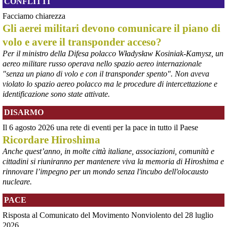
CONFLITTI
quarantina di chilometri quadrati nelle contee di Kiambu e 
Murang’a, pochi chilometri a nord-est di Nairobi – continua a fare 
Facciamo chiarezza
notizia per le gravi violazioni dei diritti umani della popolazione 
Gli aerei militari devono comunicare il piano di
locale. Violazioni che vengono denunciate da decenni senza che le 
volo e avere il transponder acceso?
parole di condanna degli stessi vertici della multinazionale e i 
provvedimenti che ne conseguono si traducano in fatti.
Per il ministro della Difesa polacco Władysław Kosiniak-Kamysz, un
#
dirittiglobali
#
Kenya
aereo militare russo operava nello spazio aereo internazionale
"senza un piano di volo e con il transponder spento". Non aveva
violato lo spazio aereo polacco ma le procedure di intercettazione e
identificazione sono state attivate.
DISARMO
Il 6 agosto 2026 una rete di eventi per la pace in tutto il Paese
Ricordare Hiroshima
Anche quest’anno, in molte città italiane, associazioni, comunità e
cittadini si riuniranno per mantenere viva la memoria di Hiroshima e
rinnovare l’impegno per un mondo senza l'incubo dell'olocausto
@peacelink
 - 
5/8/2026 10:06
nucleare.
Marcia per la pace in Puglia
#
pace
#
calendario
PACE
Risposta al Comunicato del Movimento Nonviolento del 28 luglio
2026