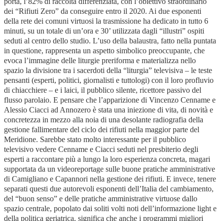
porta, l’82% di raccolta differenziata, con l’obiettivo straordinario
dei “Rifiuti Zero” da conseguire entro il 2020. Ai due esponenti
della rete dei comuni virtuosi la trasmissione ha dedicato in tutto 6
minuti, su un totale di un’ora e 30’ utilizzata dagli “illustri” ospiti
seduti al centro dello studio. L’uso della balaustra, fatto nella puntata
in questione, rappresenta un aspetto simbolico preoccupante, che
evoca l’immagine delle liturgie preriforma e materializza nello
spazio la divisione tra i sacerdoti della “liturgia” televisiva – le teste
pensanti (esperti, politici, giornalisti e tuttologi) con il loro profluvio
di chiacchiere – e i laici, il pubblico silente, ricettore passivo del
flusso parolaio. E pensare che l’apparizione di Vincenzo Cenname e
Alessio Ciacci ad Annozero è stata una iniezione di vita, di novità e
concretezza in mezzo alla noia di una desolante radiografia della
gestione fallimentare del ciclo dei rifiuti nella maggior parte del
Meridione. Sarebbe stato molto interessante per il pubblico
televisivo vedere Cenname e Ciacci seduti nel presbiterio degli
esperti a raccontare più a lungo la loro esperienza concreta, magari
supportata da un videoreportage sulle buone pratiche amministrative
di Camigliano e Capannori nella gestione dei rifiuti. E invece, tenere
separati questi due autorevoli esponenti dell’Italia del cambiamento,
del “buon senso” e delle pratiche amministrative virtuose dallo
spazio centrale, popolato dai soliti volti noti dell’informazione light e
della politica geriatrica, significa che anche i programmi migliori