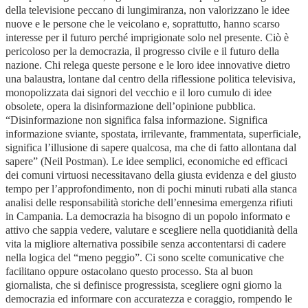
della televisione peccano di lungimiranza, non valorizzano le idee
nuove e le persone che le veicolano e, soprattutto, hanno scarso
interesse per il futuro perché imprigionate solo nel presente. Ciò è
pericoloso per la democrazia, il progresso civile e il futuro della
nazione. Chi relega queste persone e le loro idee innovative dietro
una balaustra, lontane dal centro della riflessione politica televisiva,
monopolizzata dai signori del vecchio e il loro cumulo di idee
obsolete, opera la disinformazione dell’opinione pubblica.
“Disinformazione non significa falsa informazione. Significa
informazione sviante, spostata, irrilevante, frammentata, superficiale,
significa l’illusione di sapere qualcosa, ma che di fatto allontana dal
sapere” (Neil Postman). Le idee semplici, economiche ed efficaci
dei comuni virtuosi necessitavano della giusta evidenza e del giusto
tempo per l’approfondimento, non di pochi minuti rubati alla stanca
analisi delle responsabilità storiche dell’ennesima emergenza rifiuti
in Campania. La democrazia ha bisogno di un popolo informato e
attivo che sappia vedere, valutare e scegliere nella quotidianità della
vita la migliore alternativa possibile senza accontentarsi di cadere
nella logica del “meno peggio”. Ci sono scelte comunicative che
facilitano oppure ostacolano questo processo. Sta al buon
giornalista, che si definisce progressista, scegliere ogni giorno la
democrazia ed informare con accuratezza e coraggio, rompendo le