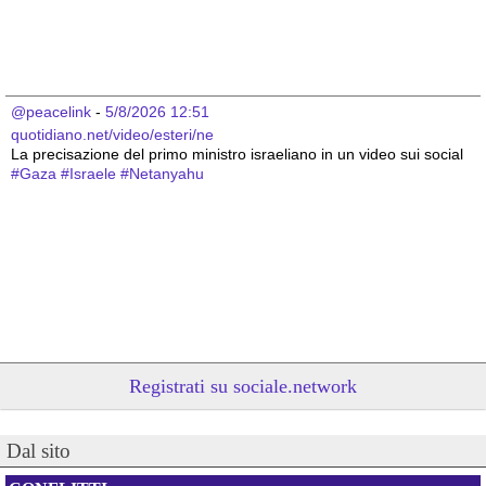
@peacelink
 - 
5/8/2026 12:51
quotidiano.net/video/esteri/ne
La precisazione del primo ministro israeliano in un video sui social
#
Gaza
#
Israele
#
Netanyahu
Registrati su sociale.network
@peacelink
 - 
5/8/2026 12:47
Dal sito
nigrizia.it/notizia/kenya-abus
La piantagione di ananas della Del Monte in Kenya – una 