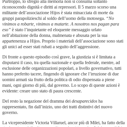
Purtroppo, lo sfregio alla memoria non si consuma soltanto
riconoscendo dignità e diritti ai repressori. Il 5 marzo scorso una
militante dell’associazione Hijos è stata minacciata di morte da
gruppi parapolizieschi al soldo dell’uomo della motosega.
“No
vinimos a robarte, vinimos a matarte. A nosotros nos pagan para
eso”
è stato l’inquietante ed eloquente messaggio urlato
nell’abitazione della donna, malmenata e abusata per la sua
appartenenza a Hijos. Proprio i materiali dell’associazione sono stati
gli unici ad esser stati rubati a seguito dell’aggressione.
Di fronte a questo episodio così grave, la giustizia si è limitata a
disputarsi il caso, tra quella nazionale e quella federale, mentre, ad
esclusione delle organizzazioni popolari, a livello governativo, tutti
hanno preferito tacere, fingendo di ignorare che l’irruzione di due
uomini armati sia frutto della politica di odio dispensata a piene
mani, ogni giorno di più, dal governo. Lo scopo di queste azioni è
evidente: creare uno stato di paura crescente.
Del resto la negazione del dramma dei
desaparecidos
ha
rappresentato, fin dall’inizio, uno dei tratti distintivi del nuovo
governo.
La vicepresidente Victoria Villaruel, ancor più di Milei, ha fatto della