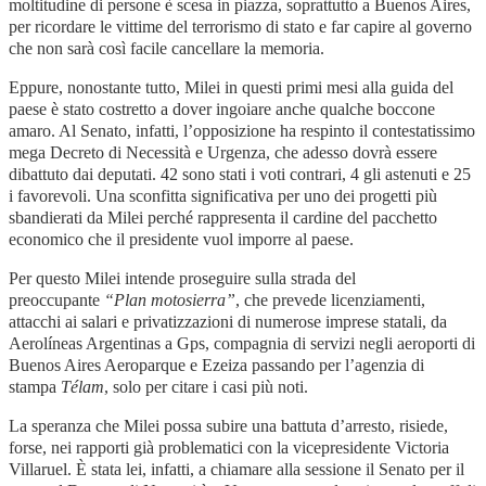
moltitudine di persone è scesa in piazza, soprattutto a Buenos Aires,
per ricordare le vittime del terrorismo di stato e far capire al governo
che non sarà così facile cancellare la memoria.
Eppure, nonostante tutto, Milei in questi primi mesi alla guida del
paese è stato costretto a dover ingoiare anche qualche boccone
amaro. Al Senato, infatti, l’opposizione ha respinto il contestatissimo
mega Decreto di Necessità e Urgenza, che adesso dovrà essere
dibattuto dai deputati. 42 sono stati i voti contrari, 4 gli astenuti e 25
i favorevoli. Una sconfitta significativa per uno dei progetti più
sbandierati da Milei perché rappresenta il cardine del pacchetto
economico che il presidente vuol imporre al paese.
Per questo Milei intende proseguire sulla strada del
preoccupante
“Plan motosierra”
, che prevede licenziamenti,
attacchi ai salari e privatizzazioni di numerose imprese statali, da
Aerolíneas Argentinas a Gps, compagnia di servizi negli aeroporti di
Buenos Aires Aeroparque e Ezeiza passando per l’agenzia di
stampa
Télam
, solo per citare i casi più noti.
La speranza che Milei possa subire una battuta d’arresto, risiede,
forse, nei rapporti già problematici con la vicepresidente Victoria
Villaruel. È stata lei, infatti, a chiamare alla sessione il Senato per il