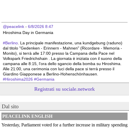
@peacelink
 - 
6/8/2026 8:47
Hiroshima Day in Germania 
#
Berlino
. La principale manifestazione, una kundgebung (raduno) 
dal titolo "Gedenken - Erinnern - Mahnen" (Ricordare - Memoria - 
Monito), si terrà alle 17:00 presso la Campana della Pace nel 
Volkspark Friedrichshain . La giornata è iniziata con il suono della 
campana alle 8:15, l'ora dello sgancio della bomba su Hiroshima. 
Alle 21:00, una cerimonia con luci della pace si terrà presso il 
Giardino Giapponese a Berlino-Hohenschönhausen.
#
Hiroshima2026
#
Germania
Registrati su sociale.network
@peacelink
 - 
6/8/2026 8:44
Hiroshima Day in Germania 
#
Hannover
: la città offre un programma particolarmente ricco e 
articolato. La commemorazione ufficiale è iniziata alle 8:00 con una 
Dal sito
cerimonia presso la Aegidienkirche , seguita da una meditazione 
sonora e da una funzione multireligiosa per la pace nel pomeriggio. 
PEACELINK ENGLISH
In serata, la città ospiterà proiezioni di documentari al Neues 
Yesterday, Parliament voted for a further increase in military spending
Rathaus e, alle 22:00, un suggestivo momento di ricordo con il 