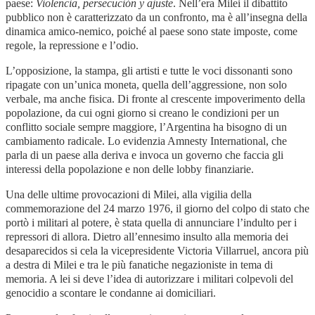
paese:
Violencia, persecución y ajuste
. Nell’era Milei il dibattito
pubblico non è caratterizzato da un confronto, ma è all’insegna della
dinamica amico-nemico, poiché al paese sono state imposte, come
regole, la repressione e l’odio.
L’opposizione, la stampa, gli artisti e tutte le voci dissonanti sono
ripagate con un’unica moneta, quella dell’aggressione, non solo
verbale, ma anche fisica. Di fronte al crescente impoverimento della
popolazione, da cui ogni giorno si creano le condizioni per un
conflitto sociale sempre maggiore, l’Argentina ha bisogno di un
cambiamento radicale. Lo evidenzia Amnesty International, che
parla di un paese alla deriva e invoca un governo che faccia gli
interessi della popolazione e non delle lobby finanziarie.
Una delle ultime provocazioni di Milei, alla vigilia della
commemorazione del 24 marzo 1976, il giorno del colpo di stato che
portò i militari al potere, è stata quella di annunciare l’indulto per i
repressori di allora. Dietro all’ennesimo insulto alla memoria dei
desaparecidos si cela la vicepresidente Victoria Villarruel, ancora più
a destra di Milei e tra le più fanatiche negazioniste in tema di
memoria. A lei si deve l’idea di autorizzare i militari colpevoli del
genocidio a scontare le condanne ai domiciliari.