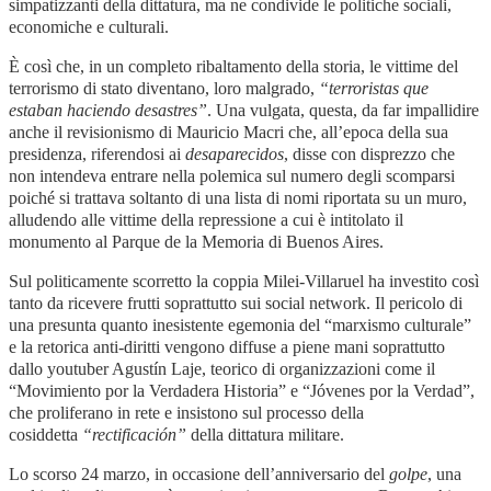
simpatizzanti della dittatura, ma ne condivide le politiche sociali,
economiche e culturali.
È così che, in un completo ribaltamento della storia, le vittime del
terrorismo di stato diventano, loro malgrado,
“terroristas que
estaban haciendo desastres”
. Una vulgata, questa, da far impallidire
anche il revisionismo di Mauricio Macri che, all’epoca della sua
presidenza, riferendosi ai
desaparecidos
, disse con disprezzo che
non intendeva entrare nella polemica sul numero degli scomparsi
poiché si trattava soltanto di una lista di nomi riportata su un muro,
alludendo alle vittime della repressione a cui è intitolato il
monumento al Parque de la Memoria di Buenos Aires.
Sul politicamente scorretto la coppia Milei-Villaruel ha investito così
tanto da ricevere frutti soprattutto sui social network. Il pericolo di
una presunta quanto inesistente egemonia del “marxismo culturale”
e la retorica anti-diritti vengono diffuse a piene mani soprattutto
dallo youtuber Agustín Laje, teorico di organizzazioni come il
“Movimiento por la Verdadera Historia” e “Jóvenes por la Verdad”,
che proliferano in rete e insistono sul processo della
cosiddetta
“rectificación”
della dittatura militare.
Lo scorso 24 marzo, in occasione dell’anniversario del
golpe
, una