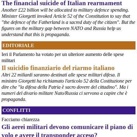
The financial suicide of Italian rearmament
lancio di lanterne di carta sullo stagno Maschteich.
#
Hiroshima2026
#
Germania
Another £22 billion will be allocated to military defence spending.
Minister Giorgetti invoked Article 52 of the Constitution to say that
@peacelink
 - 
6/8/2026 8:42
"the defence of the Fatherland is a sacred duty of the citizen". But the
In Germania le commemorazioni dell'81° anniversario di Hiroshima 
figures on the military gap between NATO and Russia help us
sono numerose e capillari, coinvolgendo grandi città e piccole 
understand that this is propaganda.
comunità. 
#
Hiroshima2026
#
Germania
EDITORIALE
@peacelink
 - 
6/8/2026 7:55
Ieri il Parlamento ha votato per un ulteriore aumento delle spese
lanazione.it/massa-carrara/cro
militari
La proposta di un osservatorio sui traffici di armi nel porto di Marina 
Il suicidio finanziario del riarmo italiano
di Carrara organizzato dall’Accademia della Pace e raccolta dalla 
sindaca Serena Arrighi.
Altri 22 miliardi saranno destinati alle spese militari difesa. Il
Linda Maggiori, nel ricostruire l’inchiesta che ha fatto per 
ministro Giorgetti ha richiamato l'articolo 52 della Costituzione per
AltrEconomia sull’attività di carico e scarico di armi in diversi porti 
dire che "la difesa della Patria è sacro dovere del cittadino". Ma i
tra cui quello di Marina di Carrara, ha sottolineato la resistenza da 
numeri del divario militare Nato/Russia ci servono a capire che è
parte delle istituzioni competenti a fornire le informazioni 
propaganda.
indispensabili.
#
armi
#
disarmo
#
pcknews
#
pace
CONFLITTI
Facciamo chiarezza
Gli aerei militari devono comunicare il piano di
volo e avere il transponder acceso?