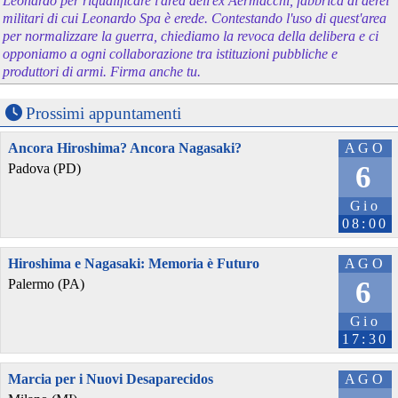
Leonardo per riqualificare l'area dell'ex Aermacchi, fabbrica di aerei
militari di cui Leonardo Spa è erede. Contestando l'uso di quest'area
per normalizzare la guerra, chiediamo la revoca della delibera e ci
opponiamo a ogni collaborazione tra istituzioni pubbliche e
produttori di armi. Firma anche tu.
Prossimi appuntamenti
Ancora Hiroshima? Ancora Nagasaki?
AGO
6
Padova (PD)
Gio
08:00
Hiroshima e Nagasaki: Memoria è Futuro
AGO
6
Palermo (PA)
Gio
17:30
Marcia per i Nuovi Desaparecidos
AGO