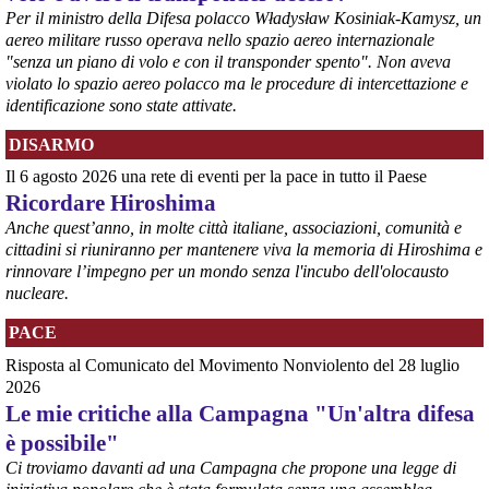
Per il ministro della Difesa polacco Władysław Kosiniak-Kamysz, un
aereo militare russo operava nello spazio aereo internazionale
"senza un piano di volo e con il transponder spento". Non aveva
violato lo spazio aereo polacco ma le procedure di intercettazione e
identificazione sono state attivate.
DISARMO
@peacelink
 - 
6/8/2026 7:50
Il 6 agosto 2026 una rete di eventi per la pace in tutto il Paese
retepacedisarmo.org/2026/missi
Il Parlamento è stato tenuto praticamente all’oscuro del 
Ricordare Hiroshima
dispiegamento di uomini e mezzi verso il regno saudita e in un 
Anche quest’anno, in molte città italiane, associazioni, comunità e
contesto di conflitto aperto nella regione.
cittadini si riuniranno per mantenere viva la memoria di Hiroshima e
#
disarmo
#
noguerra
#
pcknews
rinnovare l’impegno per un mondo senza l'incubo dell'olocausto
nucleare.
PACE
Risposta al Comunicato del Movimento Nonviolento del 28 luglio
2026
Le mie critiche alla Campagna "Un'altra difesa
è possibile"
Ci troviamo davanti ad una Campagna che propone una legge di