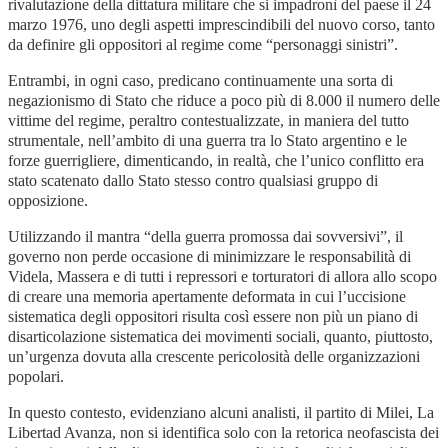
rivalutazione della dittatura militare che si impadronì del paese il 24
marzo 1976, uno degli aspetti imprescindibili del nuovo corso, tanto
da definire gli oppositori al regime come “personaggi sinistri”.
Entrambi, in ogni caso, predicano continuamente una sorta di
negazionismo di Stato che riduce a poco più di 8.000 il numero delle
vittime del regime, peraltro contestualizzate, in maniera del tutto
strumentale, nell’ambito di una guerra tra lo Stato argentino e le
forze guerrigliere, dimenticando, in realtà, che l’unico conflitto era
stato scatenato dallo Stato stesso contro qualsiasi gruppo di
opposizione.
Utilizzando il mantra “della guerra promossa dai sovversivi”, il
governo non perde occasione di minimizzare le responsabilità di
Videla, Massera e di tutti i repressori e torturatori di allora allo scopo
di creare una memoria apertamente deformata in cui l’uccisione
sistematica degli oppositori risulta così essere non più un piano di
disarticolazione sistematica dei movimenti sociali, quanto, piuttosto,
un’urgenza dovuta alla crescente pericolosità delle organizzazioni
popolari.
In questo contesto, evidenziano alcuni analisti, il partito di Milei, La
Libertad Avanza, non si identifica solo con la retorica neofascista dei