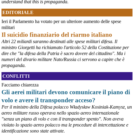
understand that this is propaganda.
@peacelink
 - 
6/8/2026 21:45
EDITORIALE
borsaitaliana.it/borsa/notizie
Si sta ragionando su un piano B per Taranto dopo la chiusura 
Ieri il Parlamento ha votato per un ulteriore aumento delle spese
dell’area a caldo dell’ILVA?
militari
#
ILVA
#
Taranto
Il suicidio finanziario del riarmo italiano
@peacelink
 - 
6/8/2026 21:41
Altri 22 miliardi saranno destinati alle spese militari difesa. Il
cronachetarantine.it/index.php
ministro Giorgetti ha richiamato l'articolo 52 della Costituzione per
il Governo ha manifestato l’intenzione di predisporre un 
dire che "la difesa della Patria è sacro dovere del cittadino". Ma i
provvedimento straordinario per attenuare le conseguenze 
numeri del divario militare Nato/Russia ci servono a capire che è
economiche e sociali della prevista fermata dell’area a caldo e ha 
propaganda.
chiesto alle rappresentanze del territorio di formulare proposte 
concrete per definirne i contenuti. Casartigiani valuta positivamente 
CONFLITTI
questa disponibilità.
#
ILVA
#
Taranto
Facciamo chiarezza
Gli aerei militari devono comunicare il piano di
volo e avere il transponder acceso?
Per il ministro della Difesa polacco Władysław Kosiniak-Kamysz, un
aereo militare russo operava nello spazio aereo internazionale
"senza un piano di volo e con il transponder spento". Non aveva
violato lo spazio aereo polacco ma le procedure di intercettazione e
identificazione sono state attivate.