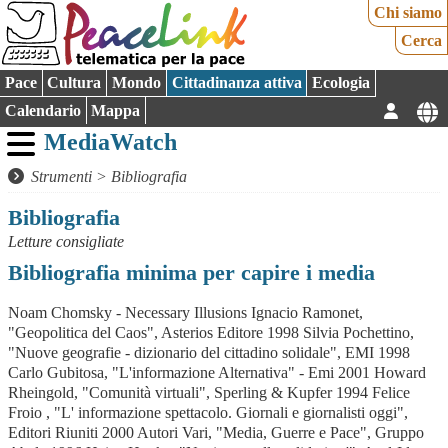
Chi siamo
Cerca
Pace
Cultura
Mondo
Cittadinanza attiva
Ecologia
Calendario
Mappa
MediaWatch
Strumenti
>
Bibliografia
Bibliografia
Letture consigliate
Bibliografia minima per capire i media
Noam Chomsky - Necessary Illusions Ignacio Ramonet,
"Geopolitica del Caos", Asterios Editore 1998 Silvia Pochettino,
"Nuove geografie - dizionario del cittadino solidale", EMI 1998
Carlo Gubitosa, "L'informazione Alternativa" - Emi 2001 Howard
Rheingold, "Comunità virtuali", Sperling & Kupfer 1994 Felice
Froio , "L' informazione spettacolo. Giornali e giornalisti oggi",
Editori Riuniti 2000 Autori Vari, "Media, Guerre e Pace", Gruppo