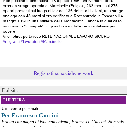
Non possiamo dimenticare l’8 agosto 1956, anniversario della 
orrenda strage operaia di Marcinelle (Belgio) ; 262 morti sui 275 
operai presenti sul luogo di lavoro; 136 dei morti italiani; una strage 
analoga con 43 morti si era verificata a Roccastrada in Toscana il 4 
maggio 1954 in una miniera della Montecatini ; anche in quel caso 
molti erano “immigrati”, in questo caso dalle regioni italiane più 
povere.
Vito Totire, portavoce RETE NAZIONALE LAVORO SICURO
#
migranti
#
lavoratori
#
Marcinelle
Registrati su sociale.network
Dal sito
CULTURA
Un ricordo personale
@peacelink
 - 
6/8/2026 21:53
Per Francesco Guccini
askanews.it/2026/08/05/ex-ilva
“Dal confronto con tutti gli attori e dai contributi raccolti il Governo 
Era un compagno di lotte nonviolente, Francesco Guccini. Non solo
elaborerà, come concordato a Palazzo Chigi, un piano straordinario 