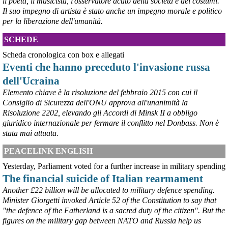
il poeta, il musicista, l'osservatore acuto della società e dei costumi.
per Taranto”, avrebbe detto il ministro Urso.
Il suo impegno di artista è stato anche un impegno morale e politico
#
Taranto
#
ILVA
per la liberazione dell'umanità.
@peacelink
 - 
6/8/2026 21:50
SCHEDE
corriereditaranto.it/2026/08/0
Aprendo i lavori, il ministro Urso ha sottolineato come il Governo 
Scheda cronologica con box e allegati
debba necessariamente prendere atto della decisione della Corte 
Eventi che hanno preceduto l'invasione russa
d’Appello di Milano, ricordando che il provvedimento è già stato 
dell'Ucraina
inserito nella data room della procedura di vendita. “Alla luce del 
nuovo scenario – ha spiegato – Jindal ha presentato una proposta 
Elemento chiave è la risoluzione del febbraio 2015 con cui il
aggiornata sull’intero perimetro aziendale che tiene conto della 
Consiglio di Sicurezza dell'ONU approva all'unanimità la
chiusura dell’area a caldo e che i commissari stanno valutando”.
Risoluzione 2202, elevando gli Accordi di Minsk II a obbligo
#
ILVA
#
Taranto
giuridico internazionale per fermare il conflitto nel Donbass. Non è
stata mai attuata.
PEACELINK ENGLISH
Yesterday, Parliament voted for a further increase in military spending
The financial suicide of Italian rearmament
Another £22 billion will be allocated to military defence spending.
Minister Giorgetti invoked Article 52 of the Constitution to say that
"the defence of the Fatherland is a sacred duty of the citizen". But the
figures on the military gap between NATO and Russia help us