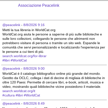
Associazione Peacelink
@peacelink
 - 
8/8/2026 9:16
Metti la tua libreria in WorldCat.org
WorldCat.org aiuta le persone a saperne di più sulle biblioteche e 
sulle loro collezioni, collegando le persone che altrimenti non 
potrebbero visitare di persona o tramite un sito web. Espande le 
comunità che servi personalizzando e localizzando l'esperienza per 
le persone a cui tieni di più.
search.worldcat.org/for-librar
#
libri
#
WorldCat
@peacelink
 - 
8/8/2026 9:00
WorldCat è il catalogo bibliografico online più grande del mondo. 
Gestito da OCLC, collega i dati di decine di migliaia di biblioteche in 
oltre 120 Paesi. Permette di cercare libri, e-book, articoli, musica e 
video, mostrando quali biblioteche vicine possiedono il materiale.
search.worldcat.org/it
#
cultura
#
libri
#
WorldCat
@peacelink
 - 
8/8/2026 8:49