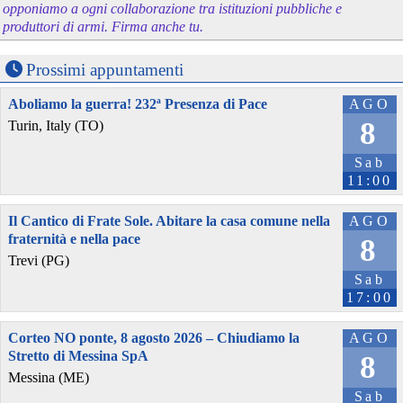
opponiamo a ogni collaborazione tra istituzioni pubbliche e
produttori di armi. Firma anche tu.
Prossimi appuntamenti
Aboliamo la guerra! 232ª Presenza di Pace
AGO
8
Turin, Italy (TO)
Sab
11:00
Il Cantico di Frate Sole. Abitare la casa comune nella
AGO
fraternità e nella pace
8
Trevi (PG)
Sab
17:00
Corteo NO ponte, 8 agosto 2026 – Chiudiamo la
AGO
Stretto di Messina SpA
8
Messina (ME)
Sab