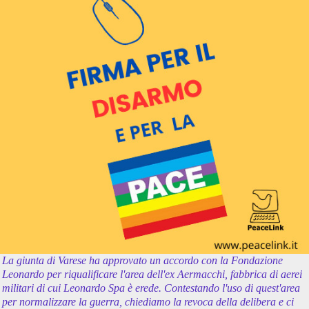
La giunta di Varese ha approvato un accordo con la Fondazione
Leonardo per riqualificare l'area dell'ex Aermacchi, fabbrica di aerei
militari di cui Leonardo Spa è erede. Contestando l'uso di quest'area
per normalizzare la guerra, chiediamo la revoca della delibera e ci