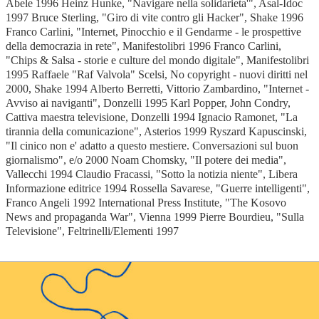
Abele 1996 Heinz Hunke, "Navigare nella solidarieta'", Asal-Idoc
1997 Bruce Sterling, "Giro di vite contro gli Hacker", Shake 1996
Franco Carlini, "Internet, Pinocchio e il Gendarme - le prospettive
della democrazia in rete", Manifestolibri 1996 Franco Carlini,
"Chips & Salsa - storie e culture del mondo digitale", Manifestolibri
1995 Raffaele "Raf Valvola" Scelsi, No copyright - nuovi diritti nel
2000, Shake 1994 Alberto Berretti, Vittorio Zambardino, "Internet -
Avviso ai naviganti", Donzelli 1995 Karl Popper, John Condry,
Cattiva maestra televisione, Donzelli 1994 Ignacio Ramonet, "La
tirannia della comunicazione", Asterios 1999 Ryszard Kapuscinski,
"Il cinico non e' adatto a questo mestiere. Conversazioni sul buon
giornalismo", e/o 2000 Noam Chomsky, "Il potere dei media",
Vallecchi 1994 Claudio Fracassi, "Sotto la notizia niente", Libera
Informazione editrice 1994 Rossella Savarese, "Guerre intelligenti",
Franco Angeli 1992 International Press Institute, "The Kosovo
News and propaganda War", Vienna 1999 Pierre Bourdieu, "Sulla
Televisione", Feltrinelli/Elementi 1997