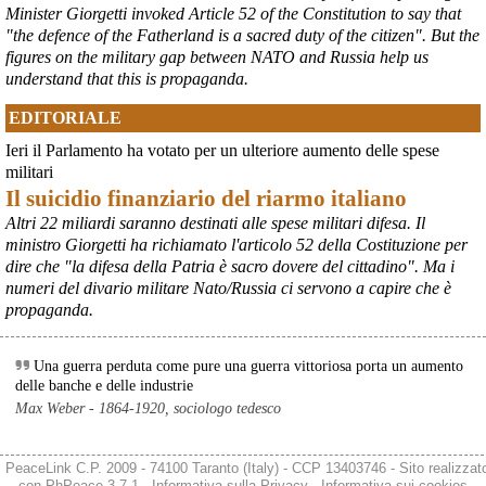
borsaitaliana.it/borsa/notizie
Minister Giorgetti invoked Article 52 of the Constitution to say that
Si sta ragionando su un piano B per Taranto dopo la chiusura 
"the defence of the Fatherland is a sacred duty of the citizen". But the
dell’area a caldo dell’ILVA?
figures on the military gap between NATO and Russia help us
#
ILVA
#
Taranto
understand that this is propaganda.
@peacelink
 - 
6/8/2026 21:41
EDITORIALE
cronachetarantine.it/index.php
il Governo ha manifestato l’intenzione di predisporre un 
Ieri il Parlamento ha votato per un ulteriore aumento delle spese
provvedimento straordinario per attenuare le conseguenze 
militari
economiche e sociali della prevista fermata dell’area a caldo e ha 
Il suicidio finanziario del riarmo italiano
chiesto alle rappresentanze del territorio di formulare proposte 
concrete per definirne i contenuti. Casartigiani valuta positivamente 
Altri 22 miliardi saranno destinati alle spese militari difesa. Il
questa disponibilità.
ministro Giorgetti ha richiamato l'articolo 52 della Costituzione per
#
ILVA
#
Taranto
dire che "la difesa della Patria è sacro dovere del cittadino". Ma i
numeri del divario militare Nato/Russia ci servono a capire che è
propaganda.
Una guerra perduta come pure una guerra vittoriosa porta un aumento
delle banche e delle industrie
Max Weber - 1864-1920, sociologo tedesco
PeaceLink C.P. 2009 - 74100 Taranto (Italy) - CCP 13403746 - Sito realizzat
con
PhPeace 3.7.1
-
Informativa sulla Privacy
-
Informativa sui cookies
-