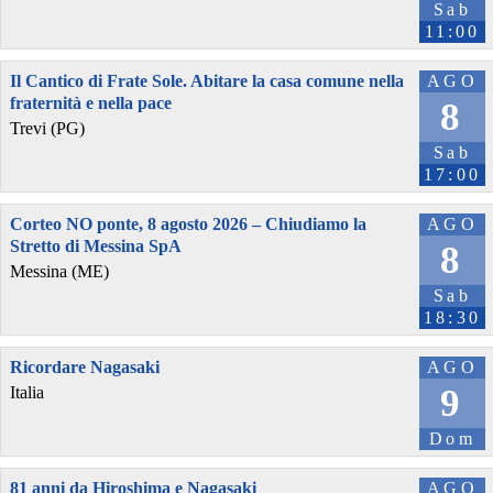
Sab
11:00
Il Cantico di Frate Sole. Abitare la casa comune nella
AGO
fraternità e nella pace
8
Trevi (PG)
Sab
17:00
Corteo NO ponte, 8 agosto 2026 – Chiudiamo la
AGO
Stretto di Messina SpA
8
Messina (ME)
Sab
18:30
Ricordare Nagasaki
AGO
9
Italia
Dom
81 anni da Hiroshima e Nagasaki
AGO