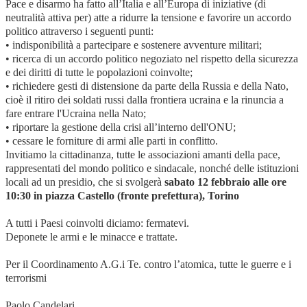
Pace e disarmo ha fatto all’Italia e all’Europa di iniziative (di
neutralità attiva per) atte a ridurre la tensione e favorire un accordo
politico attraverso i seguenti punti:
• indisponibilità a partecipare e sostenere avventure militari;
• ricerca di un accordo politico negoziato nel rispetto della sicurezza
e dei diritti di tutte le popolazioni coinvolte;
• richiedere gesti di distensione da parte della Russia e della Nato,
cioè il ritiro dei soldati russi dalla frontiera ucraina e la rinuncia a
fare entrare l'Ucraina nella Nato;
• riportare la gestione della crisi all’interno dell'ONU;
• cessare le forniture di armi alle parti in conflitto.
Invitiamo la cittadinanza, tutte le associazioni amanti della pace,
rappresentati del mondo politico e sindacale, nonché delle istituzioni
locali ad un presidio, che si svolgerà
sabato 12 febbraio alle ore
10:30 in piazza Castello (fronte prefettura), Torino
A tutti i Paesi coinvolti diciamo: fermatevi.
Deponete le armi e le minacce e trattate.
Per il Coordinamento A.G.i Te. contro l’atomica, tutte le guerre e i
terrorismi
Paolo Candelari