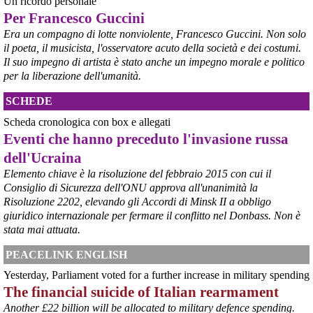
Un ricordo personale
Per Francesco Guccini
@peacelink
 - 
6/8/2026 21:50
corriereditaranto.it/2026/08/0
Era un compagno di lotte nonviolente, Francesco Guccini. Non solo
Aprendo i lavori, il ministro Urso ha sottolineato come il Governo 
il poeta, il musicista, l'osservatore acuto della società e dei costumi.
debba necessariamente prendere atto della decisione della Corte 
Il suo impegno di artista è stato anche un impegno morale e politico
d’Appello di Milano, ricordando che il provvedimento è già stato 
per la liberazione dell'umanità.
inserito nella data room della procedura di vendita. “Alla luce del 
nuovo scenario – ha spiegato – Jindal ha presentato una proposta 
SCHEDE
aggiornata sull’intero perimetro aziendale che tiene conto della 
chiusura dell’area a caldo e che i commissari stanno valutando”.
Scheda cronologica con box e allegati
#
ILVA
#
Taranto
Eventi che hanno preceduto l'invasione russa
dell'Ucraina
Elemento chiave è la risoluzione del febbraio 2015 con cui il
Consiglio di Sicurezza dell'ONU approva all'unanimità la
Risoluzione 2202, elevando gli Accordi di Minsk II a obbligo
giuridico internazionale per fermare il conflitto nel Donbass. Non è
stata mai attuata.
PEACELINK ENGLISH
Yesterday, Parliament voted for a further increase in military spending
The financial suicide of Italian rearmament
@peacelink
 - 
6/8/2026 21:45
Another £22 billion will be allocated to military defence spending.