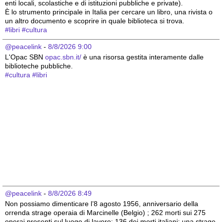
enti locali, scolastiche e di istituzioni pubbliche e private).
È lo strumento principale in Italia per cercare un libro, una rivista o 
un altro documento e scoprire in quale biblioteca si trova.
#
libri
#
cultura
@peacelink
 - 
8/8/2026 9:00
L'Opac SBN 
opac.sbn.it/
 è una risorsa gestita interamente dalle 
biblioteche pubbliche.
#
cultura
#
libri
@peacelink
 - 
8/8/2026 8:49
Non possiamo dimenticare l’8 agosto 1956, anniversario della 
orrenda strage operaia di Marcinelle (Belgio) ; 262 morti sui 275 
operai presenti sul luogo di lavoro; 136 dei morti italiani; una strage 