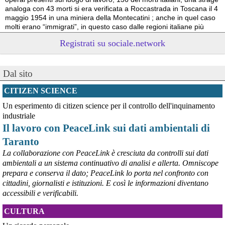
analoga con 43 morti si era verificata a Roccastrada in Toscana il 4 
maggio 1954 in una miniera della Montecatini ; anche in quel caso 
molti erano “immigrati”, in questo caso dalle regioni italiane più 
povere.
Registrati su sociale.network
Vito Totire, portavoce RETE NAZIONALE LAVORO SICURO
#
migranti
#
lavoratori
#
Marcinelle
Dal sito
CITIZEN SCIENCE
Un esperimento di citizen science per il controllo dell'inquinamento
industriale
Il lavoro con PeaceLink sui dati ambientali di
Taranto
La collaborazione con PeaceLink è cresciuta da controlli sui dati
ambientali a un sistema continuativo di analisi e allerta. Omniscope
prepara e conserva il dato; PeaceLink lo porta nel confronto con
@peacelink
 - 
6/8/2026 21:53
cittadini, giornalisti e istituzioni. E così le informazioni diventano
askanews.it/2026/08/05/ex-ilva
accessibili e verificabili.
“Dal confronto con tutti gli attori e dai contributi raccolti il Governo 
elaborerà, come concordato a Palazzo Chigi, un piano straordinario 
CULTURA
per Taranto”, avrebbe detto il ministro Urso.
#
Taranto
#
ILVA