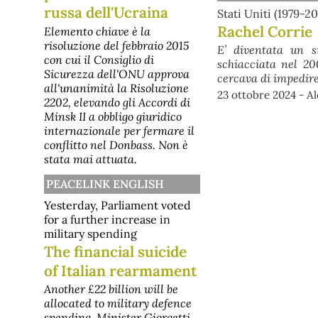
russa dell'Ucraina
Stati Uniti (1979-2
Rachel Corrie
Elemento chiave è la
risoluzione del febbraio 2015
E’ diventata un s
con cui il Consiglio di
schiacciata nel 20
Sicurezza dell'ONU approva
cercava di impedire
all'unanimità la Risoluzione
23 ottobre 2024 - A
2202, elevando gli Accordi di
Minsk II a obbligo giuridico
internazionale per fermare il
conflitto nel Donbass. Non è
stata mai attuata.
PEACELINK ENGLISH
Yesterday, Parliament voted
for a further increase in
military spending
The financial suicide
of Italian rearmament
Another £22 billion will be
allocated to military defence
spending. Minister Giorgetti