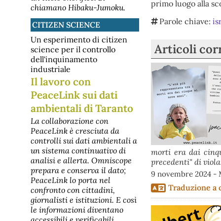
primo luogo alla sc
chiamano Hibaku-Jumoku.
Parole chiave:
is
CITIZEN SCIENCE
Un esperimento di citizen
Articoli cor
science per il controllo
dell'inquinamento
industriale
Il lavoro con
PeaceLink sui dati
ambientali di Taranto
La collaborazione con
PeaceLink è cresciuta da
controlli sui dati ambientali a
un sistema continuativo di
morti era dai cinqu
analisi e allerta. Omniscope
precedenti" di viola
prepara e conserva il dato;
9 novembre 2024 - 
PeaceLink lo porta nel
Traduzione a 
confronto con cittadini,
giornalisti e istituzioni. E così
le informazioni diventano
accessibili e verificabili.