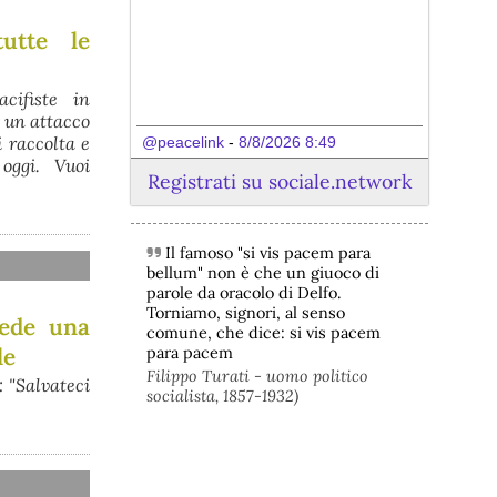
tutte le
cifiste in
o un attacco
i raccolta e
@peacelink
 - 
8/8/2026 8:49
 oggi. Vuoi
Non possiamo dimenticare l’8 agosto 
Registrati su sociale.network
1956, anniversario della orrenda 
strage operaia di Marcinelle (Belgio) ; 
262 morti sui 275 operai presenti sul 
luogo di lavoro; 136 dei morti italiani; 
Il famoso "si vis pacem para
una strage analoga con 43 morti si era 
bellum" non è che un giuoco di
verificata a Roccastrada in Toscana il 4 
parole da oracolo di Delfo.
maggio 1954 in una miniera della 
Torniamo, signori, al senso
iede una
Montecatini ; anche in quel caso molti 
comune, che dice: si vis pacem
erano “immigrati”, in questo caso dalle 
le
para pacem
regioni italiane più povere.
Filippo Turati - uomo politico
: "Salvateci
Vito Totire, portavoce RETE 
socialista, 1857-1932)
NAZIONALE LAVORO SICURO
#
migranti
#
lavoratori
#
Marcinelle