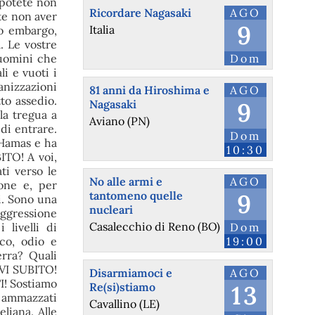
 potete non
Ricordare Nagasaki
AGO
te non aver
9
Italia
to embargo,
. Le vostre
 uomini che
Dom
i e vuoti i
anizzazioni
81 anni da Hiroshima e
AGO
to assedio.
Nagasaki
9
la tregua a
Aviano (PN)
 di entrare.
Dom
 Hamas e ha
10:30
ITO! A voi,
ti verso le
No alle armi e
AGO
ione e, per
tantomeno quelle
9
i. Sono una
nucleari
'aggressione
Casalecchio di Reno (BO)
 livelli di
Dom
co, odio e
19:00
erra? Quali
EVI SUBITO!
Disarmiamoci e
AGO
I! Sostiamo
Re(si)stiamo
13
i ammazzati
Cavallino (LE)
liana. Alle