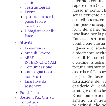
e ferendo centinaia
critici
sapere che a Gaza 
Testi autografi
messo in conto ch
Eventi
senza corrente elet
spiritualità per la
crudeli operazion
pace: testi e
non possono scappa
iniziative
forni del pane. As
Il Magistero della
israeliane per la p
Pace
Hamas da settimane
Attivita'
condizione che Isra
In evidenza
Il governo d'Israe
Aree di Lavoro
cinicamente scelto,
AREE
capi di Hamas, chi
INTERNAZIONALI
cittadine israelia
Comunicazione
fortuna raramente,
Campagna Ponti e
assurda e folle rea
non Muri
illegale. Se foste
Iniziative da
distruzione dei v
sostenere
desiderio di vende
strategie di deso
Punti Pace
E noi donne e uomi
Sostieni Pax Christi
almeno un minuto 
Contattaci
palestinesi, che p