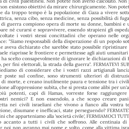
 di civili palestinesi. Non potete non averlo calcolato. Non
non esistono obiettivi da mirare chirurgicamente. Non pote
e da troppo tempo è la popolazione di Gaza a vivere sot
trica, senza cibo, senza medicine, senza possibilità di fuga
i di guerra compiono opera di morte su donne, bambini e
re né curarsi e sopravvivere, essendo strapieni gli ospedal
coltate i vostri stessi concittadini che operano nelle org
ace: "Siamo responsabili della disperazione di un popolo sot
 aveva dichiarato che sarebbe stato possibile ripristinare 
ele riaprisse le frontiere e permettesse agli aiuti umanitari
le ha scelto consapevolmente di ignorare le dichiarazioni di
 per fini elettorali, la strada della guerra". FERMATEVI SUB
ediamo di considerare che i vostri razzi artigianali lancia
ne poste sul confine, sono strumenti ulteriori di distruz
 di morte, e creano inutilmente paura e tensione tra i civil
zione all'oppressione subita, che si presta come alibi per un
 più potenti, capi di Hamas, vorreste forse raggiungere i
ostri nemici? E non essendolo, a che scopo creare pani
tta nei civili israeliani che vivono a fianco alla vostra t
lazione, disumane e inefficaci, state perseguendo? FERMAT
ni che apparteniamo alla 'società civile', FERMIAMOCI TUTT
accanto a tutti i civili che soffrono. Alle centinaia d
er noi non avranno mai nome e volto, come alla vittima israe