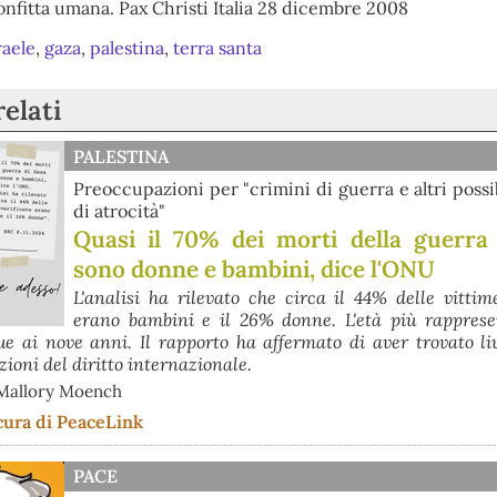
onfitta umana. Pax Christi Italia 28 dicembre 2008
raele
,
gaza
,
palestina
,
terra santa
relati
PALESTINA
Preoccupazioni per "crimini di guerra e altri possi
di atrocità"
Quasi il 70% dei morti della guerra
sono donne e bambini, dice l'ONU
L'analisi ha rilevato che circa il 44% delle vittim
erano bambini e il 26% donne. L'età più rapprese
e ai nove anni. Il rapporto ha affermato di aver trovato liv
zioni del diritto internazionale.
Mallory Moench
cura di PeaceLink
PACE