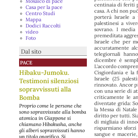
Mosaico di pace
centinaia di feriti
Casa per la pace
casa. A chi non può
Centro Studi
porterà Israele a
Mappa
palestinesi a vive
Dodici Raccolti
sovrano. I media 
video
premeditata aggress
Foto
Israele che per m
accuratamente alc
Dal sito
telegiornali hann
dicembre è sempl
PACE
L'accordo comprende
Hibaku-Jumoku.
Cisgiordania e la 
Israele (25 pales
Testimoni silenziosi
rinnovato. Ancor pi
sopravvissuti alla
con una serie di at
Bomba
criticamente le a
diventate grida: S
Proprio come le persone che
la Messa di Natale
sono sopravvissute alla bomba
diritto per tutti. 
atomica in Giappone si
di migliaia di inn
chiamano Hibakusha, anche
risparmiano sforzi 
gli alberi sopravvissuti hanno
sangue e macerie, c
un titolo onorifico. Si