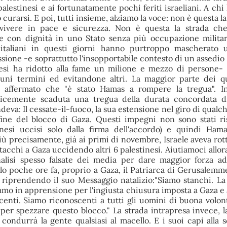
 palestinesi e ai fortunatamente pochi feriti israeliani. A chi
 curarsi. E poi, tutti insieme, alziamo la voce: non è questa l
 vivere in pace e sicurezza. Non è questa la strada che
re con dignità in uno Stato senza più occupazione militar
italiani in questi giorni hanno purtroppo mascherato u
ione -e soprattutto l'insopportabile contesto di un assedio 
esi ha ridotto alla fame un milione e mezzo di persone-
uni termini ed evitandone altri. La maggior parte dei q
o affermato che "è stato Hamas a rompere la tregua". In
icemente scaduta una tregua della durata concordata di
va: Il cessate-il-fuoco, la sua estensione nel giro di qualch
fine del blocco di Gaza. Questi impegni non sono stati ri
tinesi uccisi solo dalla firma dell'accordo) e quindi Ham
ù precisamente, già ai primi di novembre, Israele aveva rott
tacchi a Gaza uccidendo altri 6 palestinesi. Aiutiamoci allor
nalisi spesso falsate dei media per dare maggior forza ad
olo poche ore fa, proprio a Gaza, il Patriarca di Gerusalemm
 riprendendo il suo Messaggio natalizio:"Siamo stanchi. L
Siamo in apprensione per l'ingiusta chiusura imposta a Gaza e
ocenti. Siamo riconoscenti a tutti gli uomini di buona volo
per spezzare questo blocco." La strada intrapresa invece, la
ondurrà la gente qualsiasi al macello. E i suoi capi alla sc