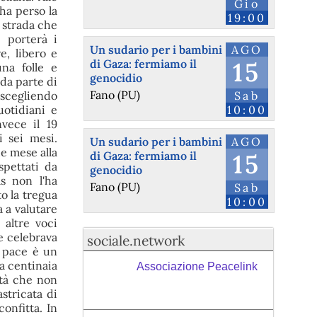
Gio
 ha perso la
19:00
a strada che
 porterà i
Un sudario per i bambini
AGO
e, libero e
di Gaza: fermiamo il
15
na folle e
genocidio
da parte di
Fano (PU)
 scegliendo
Sab
uotidiani e
10:00
vece il 19
 sei mesi.
Un sudario per i bambini
AGO
e mese alla
di Gaza: fermiamo il
15
spettati da
genocidio
as non l'ha
Fano (PU)
Sab
o la tregua
10:00
a a valutare
 altre voci
e celebrava
sociale.network
a pace è un
 a centinaia
Associazione Peacelink
ntà che non
stricata di
onfitta. In