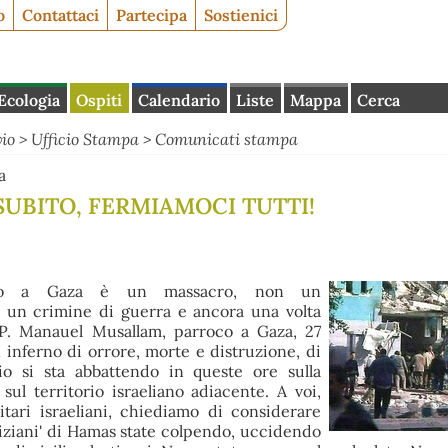
o
Contattaci
Partecipa
Sostienici
Ecologia
Ospiti
Calendario
Liste
Mappa
Cerca
vio
>
Ufficio Stampa
>
Comunicati stampa
a
SUBITO, FERMIAMOCI TUTTI!
rso a Gaza è un massacro, non un
un crimine di guerra e ancora una volta
 P. Manauel Musallam, parroco a Gaza, 27
nferno di orrore, morte e distruzione, di
dio si sta abbattendo in queste ore sulla
sul territorio israeliano adiacente. A voi,
litari israeliani, chiediamo di considerare
liziani' di Hamas state colpendo, uccidendo