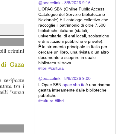
@peacelink
 - 
8/8/2026 9:16
L'OPAC SBN (Online Public Access 
Catalogue del Servizio Bibliotecario 
Nazionale) è il catalogo collettivo che 
raccoglie il patrimonio di oltre 7.500 
biblioteche italiane (statali, 
universitarie, di enti locali, scolastiche 
e di istituzioni pubbliche e private).
È lo strumento principale in Italia per 
bili crimini
cercare un libro, una rivista o un altro 
documento e scoprire in quale 
biblioteca si trova.
 di Gaza
#
libri
#
cultura
@peacelink
 - 
8/8/2026 9:00
e verificate
L'Opac SBN 
opac.sbn.it/
 è una risorsa 
ntata tra i
gestita interamente dalle biblioteche 
elli "senza
pubbliche.
#
cultura
#
libri