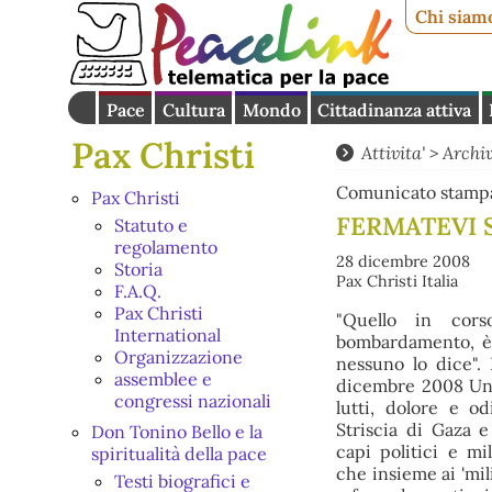
Chi siam
Pace
Cultura
Mondo
Cittadinanza attiva
Pax Christi
Attivita'
>
Archi
Comunicato stamp
Pax Christi
FERMATEVI 
Statuto e
regolamento
28 dicembre 2008
Storia
Pax Christi Italia
F.A.Q.
Pax Christi
"Quello in co
International
bombardamento, è 
Organizzazione
nessuno lo dice".
assemblee e
dicembre 2008 Un i
congressi nazionali
lutti, dolore e o
Striscia di Gaza e 
Don Tonino Bello e la
capi politici e mi
spiritualità della pace
che insieme ai 'mi
Testi biografici e