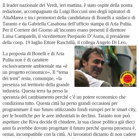
Il leader nazionale dei Verdi, ieri mattina, è stato ospite della nostra
redazione, accompagnato da Luigi Boccuni uno degli ispiratori di
AltaMarea e tra i promotori della candidatura di Bonelli a sindaco di
Taranto e da Gabriella Casabona dell’ufficio stampa di Aria Pulita.
Per il Corriere del Giorno all’incontro erano presenti il direttore
Luisa Campatelli, il vicedirettore Pierpaolo D’Auria, il presidente
della coop. 19 luglio Ettore Raschillà, il collega Angelo Di Leo.
La proposta di Bonelli e di Aria
Pulita non è di carattere
esclusivamente ambientale ma «è
un progetto economico». Il “tema
dei temi” resta, comunque, «la
presenza sul territorio della grande
industria. Questa terra ha perso la
speranza del cambiamento perchè c’è un potere economico che
condiziona tutto. Questa città ha perso grandi occasioni per
programmare il suo futuro utilizzando fondi europei per le smart city,
per le bonifiche per le aree industriali in declino. Taranto non può
aspettare che Riva decida di chiudere, la sua classe politica già dieci
anni fa avrebbe dovuto progettare il futuro perchè questa presenza è,
ormai, incompatibile con la città. Ai lavoratori diciamo di non cadere