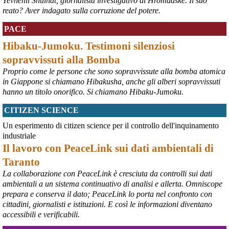
Yevhenii Shulhat, giornalista investigativo di Hromadske. Il suo
@peacelink
 - 
9/8/2026 10:50
reato? Aver indagato sulla corruzione del potere.
Ricordare Nagasaki: 9 agosto 
peacelink.it/calendario/event.
PACE
#
Nagasaki
Hibaku-Jumoku. Testimoni silenziosi
sopravvissuti alla Bomba
Proprio come le persone che sono sopravvissute alla bomba atomica
in Giappone si chiamano Hibakusha, anche gli alberi sopravvissuti
hanno un titolo onorifico. Si chiamano Hibaku-Jumoku.
CITIZEN SCIENCE
Un esperimento di citizen science per il controllo dell'inquinamento
industriale
Il lavoro con PeaceLink sui dati ambientali di
@peacelink
 - 
9/8/2026 10:48
Taranto
Oggi, 9 agosto, si celebra la Giornata internazionale dei popoli 
La collaborazione con PeaceLink è cresciuta da controlli sui dati
indigeni, istituita dall'ONU nel 1994 per valorizzare il contributo 
ambientali a un sistema continuativo di analisi e allerta. Omniscope
unico che essi danno alla diversità umana e promuovere la 
protezione dei loro diritti umani e territoriali.
prepara e conserva il dato; PeaceLink lo porta nel confronto con
Dare visibilità ai gravi problemi che gli oltre 476 milioni di indigeni 
cittadini, giornalisti e istituzioni. E così le informazioni diventano
devono affrontare a causa delle azioni predatorie altrui è 
accessibili e verificabili.
necessario per il loro futuro. 