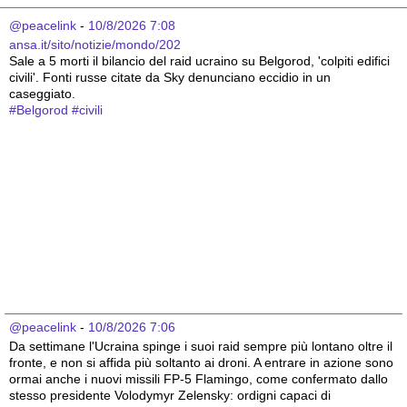
@peacelink
 - 
10/8/2026 7:08
ansa.it/sito/notizie/mondo/202
Sale a 5 morti il bilancio del raid ucraino su Belgorod, 'colpiti edifici 
civili'. Fonti russe citate da Sky denunciano eccidio in un 
caseggiato.
#
Belgorod
#
civili
@peacelink
 - 
10/8/2026 7:06
Da settimane l'Ucraina spinge i suoi raid sempre più lontano oltre il 
fronte, e non si affida più soltanto ai droni. A entrare in azione sono 
ormai anche i nuovi missili FP-5 Flamingo, come confermato dallo 
stesso presidente Volodymyr Zelensky: ordigni capaci di 