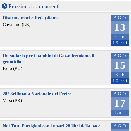
Prossimi appuntamenti
Disarmiamoci e Re(si)stiamo
AGO
13
Cavallino (LE)
Gio
19:00
Un sudario per i bambini di Gaza: fermiamo il
AGO
genocidio
15
Fano (PU)
Sab
10:00
28° Settimana Nazionale del Freire
AGO
17
Varsi (PR)
Lun
Noi Tutti Partigiani con i nostri 28 libri della pace
AGO