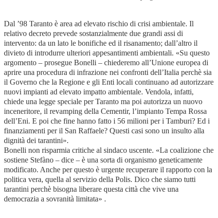
Dal ’98 Taranto è area ad elevato rischio di crisi ambientale. Il
relativo decreto prevede sostanzialmente due grandi assi di
intervento: da un lato le bonifiche ed il risanamento; dall’altro il
divieto di introdurre ulteriori appesantimenti ambientali. «Su questo
argomento – prosegue Bonelli – chiederemo all’Unione europea di
aprire una procedura di infrazione nei confronti dell’Italia perchè sia
il Governo che la Regione e gli Enti locali continuano ad autorizzare
nuovi impianti ad elevato impatto ambientale. Vendola, infatti,
chiede una legge speciale per Taranto ma poi autorizza un nuovo
inceneritore, il revamping della Cementir, l’impianto Tempa Rossa
dell’Eni. E poi che fine hanno fatto i 56 milioni per i Tamburi? Ed i
finanziamenti per il San Raffaele? Questi casi sono un insulto alla
dignità dei tarantini».
Bonelli non risparmia critiche al sindaco uscente. «La coalizione che
sostiene Stefàno – dice – è una sorta di organismo geneticamente
modificato. Anche per questo è urgente recuperare il rapporto con la
politica vera, quella al servizio della Polis. Dico che siamo tutti
tarantini perchè bisogna liberare questa città che vive una
democrazia a sovranità limitata» .