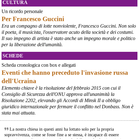
Survival International info@survival.it
CULTURA
#
dirittiglobali
#
dirittiumani
Un ricordo personale
@peacelink
 - 
9/8/2026 10:46
Per Francesco Guccini
Da Luisa Morgantini, presidente di AssopacePalestina (per contatti: 
Era un compagno di lotte nonviolente, Francesco Guccini. Non solo
lmorgantiniassopace@gmail.com)
il poeta, il musicista, l'osservatore acuto della società e dei costumi.
A Supino, in provincia di Frosinone, al centro di AssopacePalestina 
Il suo impegno di artista è stato anche un impegno morale e politico
"Bab el Sham" (la  porta del sole), dal 16 al 23 agosto 2026, 60 
per la liberazione dell'umanità.
studentesse e studenti di Gaza, che hanno avuto scholarship da 
diverse Universita' italiane, si incontreranno per conoscersi, 
SCHEDE
scambiare idee, essere di reciproco aiuto, per condividere la loro 
situazione, i bisogni e le necessita'.
Scheda cronologica con box e allegati
#
dirittiglobali
#
Palestina
Eventi che hanno preceduto l'invasione russa
@peacelink
 - 
9/8/2026 10:43
dell'Ucraina
Ivrea, 232° Presidio per la Pace di Sabato 8° agosto 2026 - Report 
Elemento chiave è la risoluzione del febbraio 2015 con cui il
fotografico
Consiglio di Sicurezza dell'ONU approva all'unanimità la
#
pace
#
pcknews
#
Ivrea
Risoluzione 2202, elevando gli Accordi di Minsk II a obbligo
giuridico internazionale per fermare il conflitto nel Donbass. Non è
stata mai attuata.
La nostra chiesa in questi anni ha lottato solo per la propria
sopravvivenza, come se fosse fine a se stessa, è incapace di essere