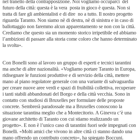
nel tranello della contrapposizione. Noi vogliamo occuparci del
futuro della città: questa è la vera posta in gioco è questa. Non si
tratta di fare gli ambientalisti e di dire no a tutto. Il nostro progetto
riguarda Taranto. Non siamo nè di destra, nè di sinistra e in caso di
ballottaggio non faremmo alcun apparentamento se non con la città.
Crediamo che questo sia un momento storico irripetibile ed abbiamo
l’ambizioni di passare alla storia come coloro che hanno determinato
la svolta».
Con Bonelli sono al lavoro un gruppo di esperti e tecnici tarantini
ma anche di altre nazionalità. «Vogliamo portare Taranto in Europa,
ridisegnare le funzioni produttive e di servizio della città, mettere
mano al piano regolatore generale con una variante di salvaguardia
per creare nuove aree verdi e spazi di fruibilità collettiva, recuperare
i tanti stabili abbandonati del Borgo e della città vecchia. Sono in
contatto con studiosi di Bruxelles per formulare delle proposte
concrete. Sembrerà paradossale ma a Bruxelles conoscono la
situazione tarantina meglio che a Montecitorio. A Ginevra c’è una
giovane architetto di Taranto con cui stiamo realizzando un
progetto». E non è l’unico caso di tarantini fuori sede impegnati con
Bonelli. «Molti amici che vivono in altre città ci stanno dando una
mano offrendo un contributo concreto», ha spiegato Boccuni.