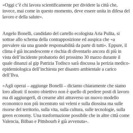
«Oggi c’è chi lavora scientificamente per dividere la città che,
invece, mai come in questo momento, deve essere unita in difesa del
lavoro e della salute».
Angelo Bonelli, candidato del cartello ecologista Aria Pulita, si
sottrae allo schema della contrapposizione ed auspica che «a
prevalere sia una grande responsabilità da parte di tutti». Eppure, il
clima è già incandescente e rischia di diventarlo ancora di più in
vista dell’incidente probatorio del prossimo 30 marzo durante il
quale dinanzi al gip Patrizia Todisco sarà discussa la perizia medico-
epidemiologica dell’inchiesta per disastro ambientale a carico
dell’Ilva.
«Agli operai – aggiunge Bonelli – diciamo chiaramente che siamo
loro alleati: il nostro obiettivo non è quello di perdere posti di lavoro
ma di aggiungerli, di crearne altri attraverso un nuovo modello
economico non più incentrato sui veleni e sulla diossina ma sulle
risorse del territorio, sulla vita, sulla cultura, sulle tecnologie, sulla
green economy. Una trasformazione possibile che in altre città come
Valencia, Bilbao e Pittsbourh è già avvenuta».