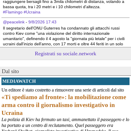
raggiungere bersagli fino a 3mila chilometri di distanza, volando a 
bassa quota, tra i 20 metri e i 10 chilometri d'altezza. 
#
Flamingo
#
Ucraina
@peacelink
 - 
9/8/2026 17:43
Il segretario dell'ONU Guterres ha condannato gli attacchi russi 
contro Kiev come "una violazione del diritto internazionale 
umanitario", definendo il 4 agosto la "giornata più letale" per i civili 
ucraini dall'inizio dell'anno, con 17 morti e oltre 44 feriti in un solo 
attacco .
Registrati su sociale.network
Nei primi 6 mesi del 2026, l'ONU ha confermato quasi 1.400 civili 
ucraini uccisi e quasi 8.000 feriti a causa degli attacchi russi , un 
aumento del 37% rispetto allo stesso periodo del 2025 
#
Ucraina
#
ONU
#
civili
Dal sito
@peacelink
 - 
9/8/2026 10:51
MEDIAWATCH
Il 9 agosto 1945, gli Stati Uniti sganciarono una seconda bomba 
Un editore è stato costretto a rimuovere una serie di articoli dal sito
atomica (chiamata "Fat Man") sulla città giapponese di Nagasaki. 
«Ti spediamo al fronte»: la mobilitazione come
L'attacco nucleare avvenne a tre giorni di distanza da quello di 
Hiroshima, distrusse gran parte della città e causò la morte di 
arma contro il giornalismo investigativo in
decine di migliaia di civili.
Ucraina
Se stai organizzando un evento segnalalo cliccando su 
peacelink.it/segnala
La polizia di Kiev ha fermato un taxi, ammanettato il passeggero e lo
#
Nagasaki
ha portato a un centro di reclutamento. Quel passeggero era