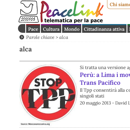
Chi siam
Pace
Cultura
Mondo
Cittadinanza attiva
Parole chiave > alca
alca
Si tratta una versione 
Perù: a Lima i mo
Trans Pacifico
Il Tpp consentirà alla 
singoli stati
20 maggio 2013 - David L