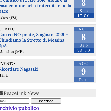
8
Il Cantico di Frate Sole. Abitare la
casa comune nella fraternità e nella
pace
Sab
17:00
Trevi (PG)
CORTEO
AGO
8
Corteo NO ponte, 8 agosto 2026 –
Chiudiamo la Stretto di Messina
SpA
Sab
18:30
Messina (ME)
EVENTO
AGO
9
Ricordare Nagasaki
Italia
Dom
PeaceLink News
rchivio pubblico