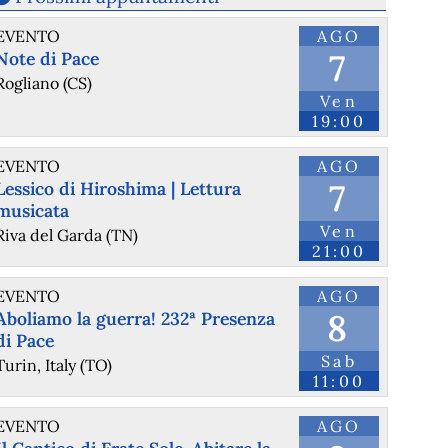
EVENTO
AGO
7
Note di Pace
Rogliano (CS)
Ven
19:00
EVENTO
AGO
7
Lessico di Hiroshima | Lettura
musicata
Ven
Riva del Garda (TN)
21:00
EVENTO
AGO
8
Aboliamo la guerra! 232ª Presenza
di Pace
Sab
Turin, Italy (TO)
11:00
EVENTO
AGO