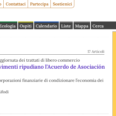
o
Contattaci
Partecipa
Sostienici
Ecologia
Ospiti
Calendario
Liste
Mappa
Cerca
17 Articoli
aggiornata dei trattati di libero commercio
vimenti ripudiano l’Acuerdo de Asociación
corporazioni finanziarie di condizionare l’economia dei
ifodi