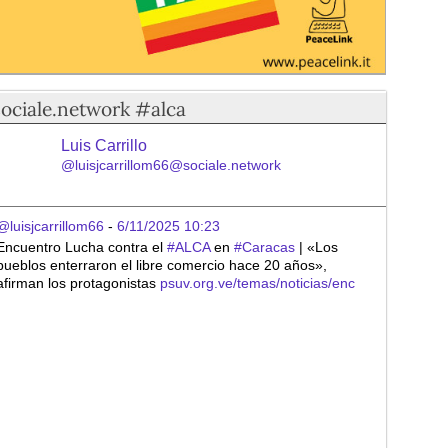
sociale.network #alca
Luis Carrillo
@luisjcarrillom66@sociale.network
@luisjcarrillom66
 - 
6/11/2025 10:23
Encuentro Lucha contra el 
#
ALCA
 en 
#
Caracas
 | «Los 
pueblos enterraron el libre comercio hace 20 años», 
afirman los protagonistas 
psuv.org.ve/temas/noticias/enc