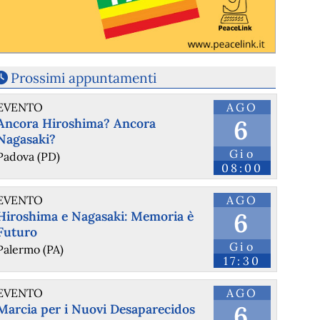
Prossimi appuntamenti
EVENTO
AGO
6
Ancora Hiroshima? Ancora
Nagasaki?
Gio
Padova (PD)
08:00
EVENTO
AGO
6
Hiroshima e Nagasaki: Memoria è
Futuro
Gio
Palermo (PA)
17:30
EVENTO
AGO
6
Marcia per i Nuovi Desaparecidos