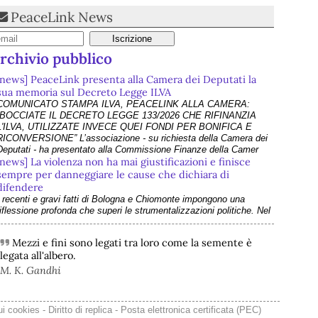
PeaceLink News
rchivio pubblico
[news] PeaceLink presenta alla Camera dei Deputati la
sua memoria sul Decreto Legge ILVA
COMUNICATO STAMPA ILVA, PEACELINK ALLA CAMERA:
“BOCCIATE IL DECRETO LEGGE 133/2026 CHE RIFINANZIA
L'ILVA, UTILIZZATE INVECE QUEI FONDI PER BONIFICA E
RICONVERSIONE” L’associazione - su richiesta della Camera dei
Deputati - ha presentato alla Commissione Finanze della Camer
[news] La violenza non ha mai giustificazioni e finisce
sempre per danneggiare le cause che dichiara di
difendere
I recenti e gravi fatti di Bologna e Chiomonte impongono una
riflessione profonda che superi le strumentalizzazioni politiche. Nel
suo ultimo intervento - che abbiamo rilanciato come editoriale su
PeaceLink - don Tonio Dell'Olio affronta il tema con la consueta
Mezzi e fini sono legati tra loro come la semente è
lucidità: la violenza non ha
legata all'albero.
[news] ILVA, ora la salute viene prima
PeaceLink: “Una vittoria storica dei cittadini, ora la salute viene
M. K. Gandhi
prima” L’associazione PeaceLink esprime il proprio pieno sostegno
 la più sentita gratitudine al gruppo di cittadini e all'associazione
Genitori Tarantini che hanno ottenuto una vittoria storica davan
ui cookies
-
Diritto di replica
-
Posta elettronica certificata (PEC)
[news] Victor Jara, catturato l’ultimo dei suoi aguzzini