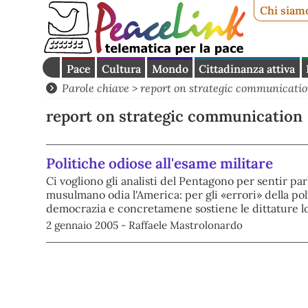
Chi siam
Pace
Cultura
Mondo
Cittadinanza attiva
Parole chiave > report on strategic communicati
report on strategic communication
Politiche odiose all'esame militare
Ci vogliono gli analisti del Pentagono per sentir pa
musulmano odia l'America: per gli «errori» della pol
democrazia e concretamene sostiene le dittature loc
2 gennaio 2005 - Raffaele Mastrolonardo