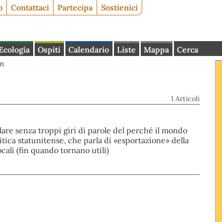
o
Contattaci
Partecipa
Sostienici
Ecologia
Ospiti
Calendario
Liste
Mappa
Cerca
on
1 Articoli
rlare senza troppi giri di parole del perché il mondo
itica statunitense, che parla di «esportazione» della
ali (fin quando tornano utili)