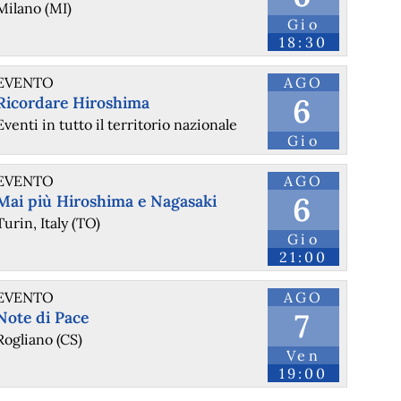
Milano (MI)
Gio
18:30
EVENTO
AGO
6
Ricordare Hiroshima
Eventi in tutto il territorio nazionale
Gio
EVENTO
AGO
6
Mai più Hiroshima e Nagasaki
Turin, Italy (TO)
Gio
21:00
EVENTO
AGO
7
Note di Pace
Rogliano (CS)
Ven
19:00