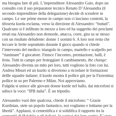
ma bisogna fare di più. L’imprenditore Alessandro Gaio, dopo un
consulto con il suo preparatore tecnico Renato D’Alessandra (il
secondo imprenditore della delegazione) decide di scendere in
campo. Le sue prime mosse in campo non ci lasciano contenti, la
tifoseria kurda esclama, verso la direzione di Alessandro: “buttati”.
Qualcuno si è infiltrato in mezzo a loro ed ha suggerito dei proclami
errati ma Alessandro non demorde, attacca, corre, gira su se stesso
con un risultato deludente: donne 1 uomini 6. A loro non resta che
leccare le ferite soprattutto durante il gioco quando si chiede
l’intervento del medico: triangolo in campo, martello e scalpello per
“rianimare” il giocatore. Finisce l’incontro, premiazione, balli, è
festa. Tutti in campo per festeggiare il cambiamento,
the change
:
Alessandro diventa un mito per loro, tutti vogliono la foto con lui.
Andrea Misuri ed un kurdo si divertono a ricordare le formazioni
dellle squadre italiane; il kurdo mostra il pollice giù per la Fiorentina;
pollice in su per Palermo e Milan. Noi approviamo.
Fulgida si unisce alle giovani donne kurde nel ballo, dai microfoni si
udisce la voce: “IPB italia”. È un tripudio.
Alessandro vuol dire qualcosa, chiede il microfono: “ Grazie
Kurdistan, siete un popolo fantastico, noi vogliamo e lottiamo per la
libertà”. Applausi, si cementifica e si solidifica il rapporto tra la
comunità di Halabija e gli italiani, lo capisci dai loro sorrisi. E’ stata