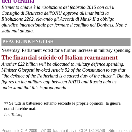
dell'Ucraina
Elemento chiave è la risoluzione del febbraio 2015 con cui il
Consiglio di Sicurezza dell'ONU approva all'unanimità la
@peacelink
 - 
6/8/2026 21:45
Risoluzione 2202, elevando gli Accordi di Minsk II a obbligo
borsaitaliana.it/borsa/notizie
giuridico internazionale per fermare il conflitto nel Donbass. Non è
Si sta ragionando su un piano B per Taranto dopo la chiusura 
dell’area a caldo dell’ILVA?
stata mai attuata.
#
ILVA
#
Taranto
PEACELINK ENGLISH
@peacelink
 - 
6/8/2026 21:41
Yesterday, Parliament voted for a further increase in military spending
cronachetarantine.it/index.php
The financial suicide of Italian rearmament
il Governo ha manifestato l’intenzione di predisporre un 
provvedimento straordinario per attenuare le conseguenze 
Another £22 billion will be allocated to military defence spending.
economiche e sociali della prevista fermata dell’area a caldo e ha 
Minister Giorgetti invoked Article 52 of the Constitution to say that
chiesto alle rappresentanze del territorio di formulare proposte 
"the defence of the Fatherland is a sacred duty of the citizen". But the
concrete per definirne i contenuti. Casartigiani valuta positivamente 
figures on the military gap between NATO and Russia help us
questa disponibilità.
understand that this is propaganda.
#
ILVA
#
Taranto
Se tutti si battessero soltanto secondo le proprie opinioni, la guerra
non si farebbe mai.
Lev Tolstoj
PeaceLink C.P. 2009 - 74100 Taranto (Italy) - CCP 13403746 - Sito realizzat