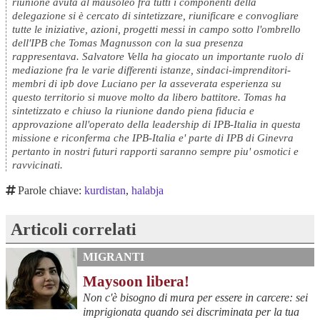
riunione avuta al mausoleo fra tutti i componenti della
delegazione si è cercato di sintetizzare, riunificare e convogliare
tutte le iniziative, azioni, progetti messi in campo sotto l'ombrello
dell'IPB che Tomas Magnusson con la sua presenza
rappresentava. Salvatore Vella ha giocato un importante ruolo di
mediazione fra le varie differenti istanze, sindaci-imprenditori-
membri di ipb dove Luciano per la asseverata esperienza su
questo territorio si muove molto da libero battitore. Tomas ha
sintetizzato e chiuso la riunione dando piena fiducia e
approvazione all'operato della leadership di IPB-Italia in questa
missione e riconferma che IPB-Italia e' parte di IPB di Ginevra
pertanto in nostri futuri rapporti saranno sempre piu' osmotici e
ravvicinati.
Parole chiave:
kurdistan
,
halabja
Articoli correlati
MIGRANTI
Maysoon libera!
Non c'è bisogno di mura per essere in carcere: sei
imprigionata quando sei discriminata per la tua