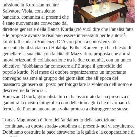
missione in Kurdistan mentre
Salvatore Viola, consulente
bancario, comunica ai presenti che
è stato nuovamente convocato dal
direttore generale della Banca Kurda (ciò vuol dire che l’analisi fatta
e le proposte avanzate risultano essere interessanti per le autorità
kurde). Il sindaco Vincenzo D’Asaro porta a conoscenza dei
presenti che il sindaco di Halabija, Kdher Kareem, gli ha chiesto di
gemellare la sua città con la città di Mazzarino, proposta che aprirà
nuovi orizzonti di collaborazione tra le due comunità, con un unico
obiettivo: “dobbiamo far conoscere all’Europa il genocidio del
popolo kurdo. Nel mese di ottobre organizzeremo un importante
convegno assieme al gruppo dei giornalisti che all’epoca del
massacro giunsero sul posto per fotografare la violenza dell’uomo e
descriverne la ferocia".
Ramazan Ozturk, giornalista turco, ha assicurato la sua presenza e
garantirà la mostra fotografica con delle immagini che disarmano la
ferocia dell’uomo ancora una volta proteso a distruggere se stesso.
Tomas Magnusson è fiero dell’andamento della spedizione:
“continuate su questa strada- sottolinea ai presenti- noi vi seguiremo.
Dobbiamo costruire la pace attraverso la legalità e la cooperazione di