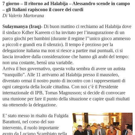
7 giorno – Il ritorno ad Halabija – Alessandro scende in campo
– gli Italiani rapiscono il cuore dei curdi
Di Valerio Martorana
Sulaymanya (Iraq)
- Di buon mattino ci rechiamo ad Halabija dove
il sindaco Kdher Kareem ci ha invitato per l’inaugurazione di un
parco giochi per bambini (durante il regime l’’unico gioco ammesso
a piccoli e grandi era il silenzio). Il tempo è prezioso per la
delegazione italiana ma non si riesce a partire mai puntuali, ci si
lascia invadere dalla considerazione che hanno gli arabi del tempo:
non una costante, bensì una variabile.
Arriva il bus governativo, questa volta sembra di avere un autista
“tranquillo”. Alle 11 arrivamo ad Halabija presso il mausoleo,
diventato ormai il nostro punto di incontro con i rappresentanti di
ogni categoria della locale cittadina. Con noi c’è il Presidente
internazionale di IPB, Tomas Magnusson; si decide di convocare
una riunione per fare il punto della situazione e capire quali risultati
sta ottenendo la delegazione.
E’ stato messo in risalto da Fulgida
Barattoni, nel corso del suo
intervento, il ruolo importante
avuto da Luciano Scambiato nella