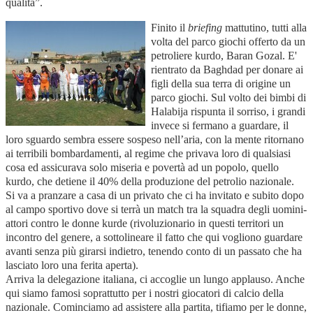
qualità”.
Finito il
briefing
mattutino, tutti alla
volta del parco giochi offerto da un
petroliere kurdo, Baran Gozal. E'
rientrato da Baghdad per donare ai
figli della sua terra di origine un
parco giochi. Sul volto dei bimbi di
Halabija rispunta il sorriso, i grandi
invece si fermano a guardare, il
loro sguardo sembra essere sospeso nell’aria, con la mente ritornano
ai terribili bombardamenti, al regime che privava loro di qualsiasi
cosa ed assicurava solo miseria e povertà ad un popolo, quello
kurdo, che detiene il 40% della produzione del petrolio nazionale.
Si va a pranzare a casa di un privato che ci ha invitato e subito dopo
al campo sportivo dove si terrà un match tra la squadra degli uomini-
attori contro le donne kurde (rivoluzionario in questi territori un
incontro del genere, a sottolineare il fatto che qui vogliono guardare
avanti senza più girarsi indietro, tenendo conto di un passato che ha
lasciato loro una ferita aperta).
Arriva la delegazione italiana, ci accoglie un lungo applauso. Anche
qui siamo famosi soprattutto per i nostri giocatori di calcio della
nazionale. Cominciamo ad assistere alla partita, tifiamo per le donne,