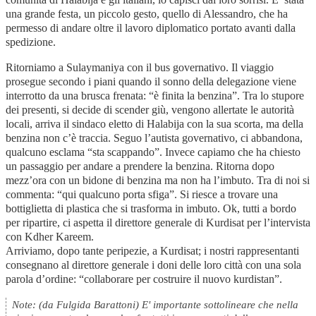
una grande festa, un piccolo gesto, quello di Alessandro, che ha
permesso di andare oltre il lavoro diplomatico portato avanti dalla
spedizione.
Ritorniamo a Sulaymaniya con il bus governativo. Il viaggio
prosegue secondo i piani quando il sonno della delegazione viene
interrotto da una brusca frenata: “è finita la benzina”. Tra lo stupore
dei presenti, si decide di scender giù, vengono allertate le autorità
locali, arriva il sindaco eletto di Halabija con la sua scorta, ma della
benzina non c’è traccia. Seguo l’autista governativo, ci abbandona,
qualcuno esclama “sta scappando”. Invece capiamo che ha chiesto
un passaggio per andare a prendere la benzina. Ritorna dopo
mezz’ora con un bidone di benzina ma non ha l’imbuto. Tra di noi si
commenta: “qui qualcuno porta sfiga”. Si riesce a trovare una
bottiglietta di plastica che si trasforma in imbuto. Ok, tutti a bordo
per ripartire, ci aspetta il direttore generale di Kurdisat per l’intervista
con Kdher Kareem.
Arriviamo, dopo tante peripezie, a Kurdisat; i nostri rappresentanti
consegnano al direttore generale i doni delle loro città con una sola
parola d’ordine: “collaborare per costruire il nuovo kurdistan”.
Note: (da Fulgida Barattoni) E' importante sottolineare che nella