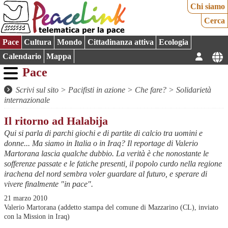
Chi siamo
Cerca
Pace
Cultura
Mondo
Cittadinanza attiva
Ecologia
Calendario
Mappa
Pace
Scrivi sul sito
>
Pacifisti in azione
>
Che fare?
>
Solidarietà
internazionale
Il ritorno ad Halabija
Qui si parla di parchi giochi e di partite di calcio tra uomini e
donne... Ma siamo in Italia o in Iraq? Il reportage di Valerio
Martorana lascia qualche dubbio. La verità è che nonostante le
sofferenze passate e le fatiche presenti, il popolo curdo nella regione
irachena del nord sembra voler guardare al futuro, e sperare di
vivere finalmente "in pace".
21 marzo 2010
Valerio Martorana (addetto stampa del comune di Mazzarino (CL), inviato
con la Mission in Iraq)