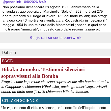
@peacelink
 - 
8/8/2026 8:49
Non possiamo dimenticare l’8 agosto 1956, anniversario della 
orrenda strage operaia di Marcinelle (Belgio) ; 262 morti sui 275 
operai presenti sul luogo di lavoro; 136 dei morti italiani; una strage 
analoga con 43 morti si era verificata a Roccastrada in Toscana il 4 
maggio 1954 in una miniera della Montecatini ; anche in quel caso 
molti erano “immigrati”, in questo caso dalle regioni italiane più 
povere.
Registrati su sociale.network
Vito Totire, portavoce RETE NAZIONALE LAVORO SICURO
#
migranti
#
lavoratori
#
Marcinelle
Dal sito
PACE
Hibaku-Jumoku. Testimoni silenziosi
sopravvissuti alla Bomba
Proprio come le persone che sono sopravvissute alla bomba atomica
in Giappone si chiamano Hibakusha, anche gli alberi sopravvissuti
hanno un titolo onorifico. Si chiamano Hibaku-Jumoku.
CITIZEN SCIENCE
@peacelink
 - 
6/8/2026 21:53
askanews.it/2026/08/05/ex-ilva
Un esperimento di citizen science per il controllo dell'inquinamento