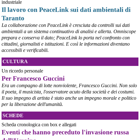
“Dal confronto con tutti gli attori e dai contributi raccolti il Governo 
industriale
elaborerà, come concordato a Palazzo Chigi, un piano straordinario 
Il lavoro con PeaceLink sui dati ambientali di
per Taranto”, avrebbe detto il ministro Urso.
Taranto
#
Taranto
#
ILVA
La collaborazione con PeaceLink è cresciuta da controlli sui dati
@peacelink
 - 
6/8/2026 21:50
ambientali a un sistema continuativo di analisi e allerta. Omniscope
corriereditaranto.it/2026/08/0
prepara e conserva il dato; PeaceLink lo porta nel confronto con
Aprendo i lavori, il ministro Urso ha sottolineato come il Governo 
cittadini, giornalisti e istituzioni. E così le informazioni diventano
debba necessariamente prendere atto della decisione della Corte 
accessibili e verificabili.
d’Appello di Milano, ricordando che il provvedimento è già stato 
inserito nella data room della procedura di vendita. “Alla luce del 
CULTURA
nuovo scenario – ha spiegato – Jindal ha presentato una proposta 
aggiornata sull’intero perimetro aziendale che tiene conto della 
Un ricordo personale
chiusura dell’area a caldo e che i commissari stanno valutando”.
Per Francesco Guccini
#
ILVA
#
Taranto
Era un compagno di lotte nonviolente, Francesco Guccini. Non solo
il poeta, il musicista, l'osservatore acuto della società e dei costumi.
Il suo impegno di artista è stato anche un impegno morale e politico
per la liberazione dell'umanità.
SCHEDE
Scheda cronologica con box e allegati
Eventi che hanno preceduto l'invasione russa