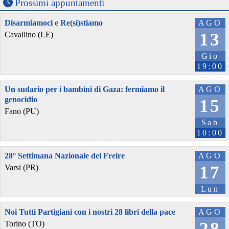
Prossimi appuntamenti
Disarmiamoci e Re(si)stiamo
AGO
13
Cavallino (LE)
Gio
19:00
Un sudario per i bambini di Gaza: fermiamo il
AGO
genocidio
15
Fano (PU)
Sab
10:00
28° Settimana Nazionale del Freire
AGO
17
Varsi (PR)
Lun
Noi Tutti Partigiani con i nostri 28 libri della pace
AGO
28
Torino (TO)