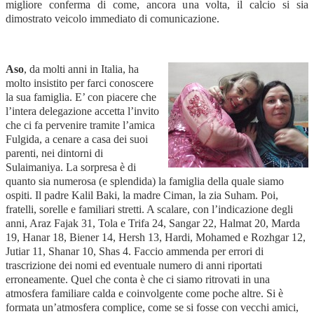
migliore conferma di come, ancora una volta, il calcio si sia
dimostrato veicolo immediato di comunicazione.
Aso
, da molti anni in Italia, ha
molto insistito per farci conoscere
la sua famiglia. E’ con piacere che
l’intera delegazione accetta l’invito
che ci fa pervenire tramite l’amica
Fulgida, a cenare a casa dei suoi
parenti, nei dintorni di
Sulaimaniya. La sorpresa è di
quanto sia numerosa (e splendida) la famiglia della quale siamo
ospiti. Il padre Kalil Baki, la madre Ciman, la zia Suham. Poi,
fratelli, sorelle e familiari stretti. A scalare, con l’indicazione degli
anni, Araz Fajak 31, Tola e Trifa 24, Sangar 22, Halmat 20, Marda
19, Hanar 18, Biener 14, Hersh 13, Hardi, Mohamed e Rozhgar 12,
Jutiar 11, Shanar 10, Shas 4. Faccio ammenda per errori di
trascrizione dei nomi ed eventuale numero di anni riportati
erroneamente. Quel che conta è che ci siamo ritrovati in una
atmosfera familiare calda e coinvolgente come poche altre. Si è
formata un’atmosfera complice, come se si fosse con vecchi amici,