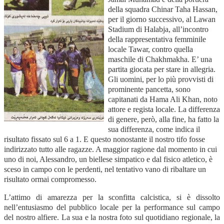
della squadra Chinar Taha Hassan,
per il giorno successivo, al Lawan
Stadium di Halabja, all’incontro
della rappresentativa femminile
locale Tawar, contro quella
maschile di Chakhmakha. E’ una
partita giocata per stare in allegria.
Gli uomini, per lo più provvisti di
prominente pancetta, sono
capitanati da Hama Ali Khan, noto
attore e regista locale. La differenza
di genere, però, alla fine, ha fatto la
sua differenza, come indica il
risultato fissato sul 6 a 1. E questo nonostante il nostro tifo fosse
indirizzato tutto alle ragazze. A maggior ragione dal momento in cui
uno di noi, Alessandro, un biellese simpatico e dal fisico atletico, è
sceso in campo con le perdenti, nel tentativo vano di ribaltare un
risultato ormai compromesso.
L’attimo di amarezza per la sconfitta calcistica, si è dissolto
nell’entusiasmo del pubblico locale per la performance sul campo
del nostro alfiere. La sua e la nostra foto sul quotidiano regionale, la