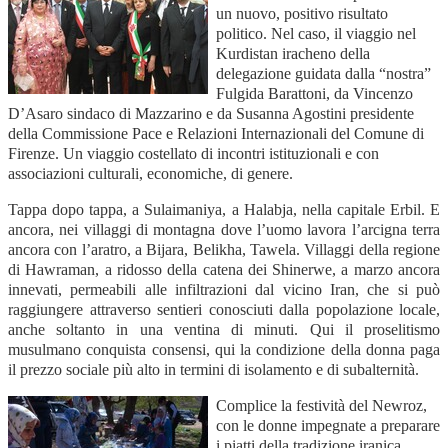
un nuovo, positivo risultato
politico. Nel caso, il viaggio nel
Kurdistan iracheno della
delegazione guidata dalla “nostra”
Fulgida Barattoni, da Vincenzo
D’Asaro sindaco di Mazzarino e da Susanna Agostini presidente
della Commissione Pace e Relazioni Internazionali del Comune di
Firenze. Un viaggio costellato di incontri istituzionali e con
associazioni culturali, economiche, di genere.
Tappa dopo tappa, a Sulaimaniya, a Halabja, nella capitale Erbil. E
ancora, nei villaggi di montagna dove l’uomo lavora l’arcigna terra
ancora con l’aratro, a Bijara, Belikha, Tawela. Villaggi della regione
di Hawraman, a ridosso della catena dei Shinerwe, a marzo ancora
innevati, permeabili alle infiltrazioni dal vicino Iran, che si può
raggiungere attraverso sentieri conosciuti dalla popolazione locale,
anche soltanto in una ventina di minuti. Qui il proselitismo
musulmano conquista consensi, qui la condizione della donna paga
il prezzo sociale più alto in termini di isolamento e di subalternità.
Complice la festività del Newroz,
con le donne impegnate a preparare
i piatti della tradizione iranica,