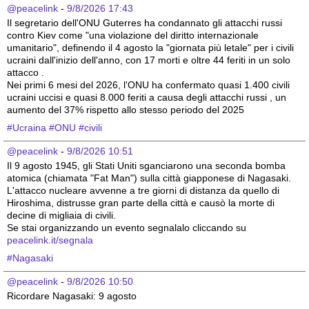
@peacelink
 - 
9/8/2026 17:43
Il segretario dell'ONU Guterres ha condannato gli attacchi russi 
contro Kiev come "una violazione del diritto internazionale 
umanitario", definendo il 4 agosto la "giornata più letale" per i civili 
ucraini dall'inizio dell'anno, con 17 morti e oltre 44 feriti in un solo 
attacco .
Nei primi 6 mesi del 2026, l'ONU ha confermato quasi 1.400 civili 
ucraini uccisi e quasi 8.000 feriti a causa degli attacchi russi , un 
aumento del 37% rispetto allo stesso periodo del 2025 
#
Ucraina
#
ONU
#
civili
@peacelink
 - 
9/8/2026 10:51
Il 9 agosto 1945, gli Stati Uniti sganciarono una seconda bomba 
atomica (chiamata "Fat Man") sulla città giapponese di Nagasaki. 
L'attacco nucleare avvenne a tre giorni di distanza da quello di 
Hiroshima, distrusse gran parte della città e causò la morte di 
decine di migliaia di civili.
Se stai organizzando un evento segnalalo cliccando su 
peacelink.it/segnala
#
Nagasaki
@peacelink
 - 
9/8/2026 10:50
Ricordare Nagasaki: 9 agosto 