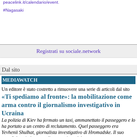
peacelink.it/calendario/event.
#
Nagasaki
Registrati su sociale.network
Dal sito
MEDIAWATCH
@peacelink
 - 
9/8/2026 10:48
Un editore è stato costretto a rimuovere una serie di articoli dal sito
Oggi, 9 agosto, si celebra la Giornata internazionale dei popoli 
indigeni, istituita dall'ONU nel 1994 per valorizzare il contributo 
«Ti spediamo al fronte»: la mobilitazione come
unico che essi danno alla diversità umana e promuovere la 
arma contro il giornalismo investigativo in
protezione dei loro diritti umani e territoriali.
Ucraina
Dare visibilità ai gravi problemi che gli oltre 476 milioni di indigeni 
devono affrontare a causa delle azioni predatorie altrui è 
La polizia di Kiev ha fermato un taxi, ammanettato il passeggero e lo
necessario per il loro futuro. 
ha portato a un centro di reclutamento. Quel passeggero era
Yevhenii Shulhat, giornalista investigativo di Hromadske. Il suo
Survival International info@survival.it