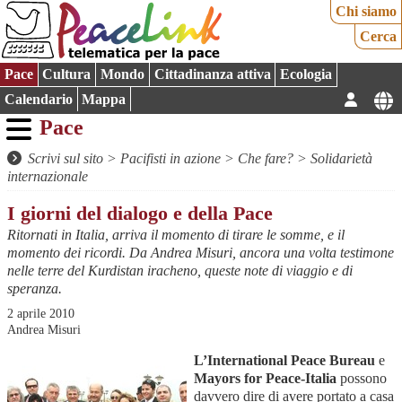
Chi siamo
Cerca
Pace
Cultura
Mondo
Cittadinanza attiva
Ecologia
Calendario
Mappa
Pace
Scrivi sul sito
>
Pacifisti in azione
>
Che fare?
>
Solidarietà
internazionale
I giorni del dialogo e della Pace
Ritornati in Italia, arriva il momento di tirare le somme, e il
momento dei ricordi. Da Andrea Misuri, ancora una volta testimone
nelle terre del Kurdistan iracheno, queste note di viaggio e di
speranza.
2 aprile 2010
Andrea Misuri
L’International Peace Bureau
e
Mayors for Peace-Italia
possono
davvero dire di avere portato a casa