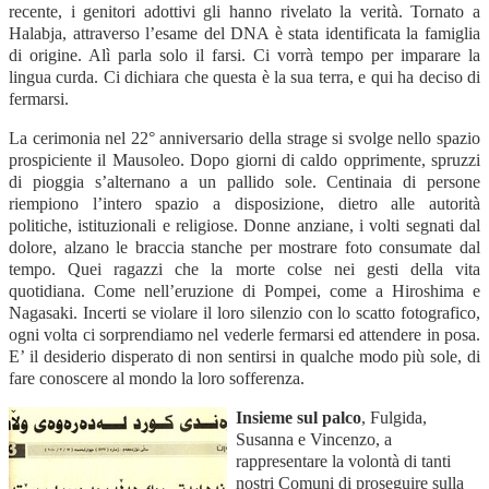
recente, i genitori adottivi gli hanno rivelato la verità. Tornato a
Halabja, attraverso l’esame del DNA è stata identificata la famiglia
di origine. Alì parla solo il farsi. Ci vorrà tempo per imparare la
lingua curda. Ci dichiara che questa è la sua terra, e qui ha deciso di
fermarsi.
La cerimonia nel 22° anniversario della strage si svolge nello spazio
prospiciente il Mausoleo. Dopo giorni di caldo opprimente, spruzzi
di pioggia s’alternano a un pallido sole. Centinaia di persone
riempiono l’intero spazio a disposizione, dietro alle autorità
politiche, istituzionali e religiose. Donne anziane, i volti segnati dal
dolore, alzano le braccia stanche per mostrare foto consumate dal
tempo. Quei ragazzi che la morte colse nei gesti della vita
quotidiana. Come nell’eruzione di Pompei, come a Hiroshima e
Nagasaki. Incerti se violare il loro silenzio con lo scatto fotografico,
ogni volta ci sorprendiamo nel vederle fermarsi ed attendere in posa.
E’ il desiderio disperato di non sentirsi in qualche modo più sole, di
fare conoscere al mondo la loro sofferenza.
Insieme sul palco
, Fulgida,
Susanna e Vincenzo, a
rappresentare la volontà di tanti
nostri Comuni di proseguire sulla