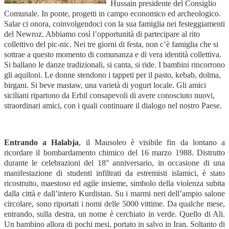
Hussain presidente del Consiglio
Comunale. In ponte, progetti in campo economico ed archeologico.
Salar ci onora, coinvolgendoci con la sua famiglia nei festeggiamenti
del Newroz. Abbiamo così l’opportunità di partecipare al rito
collettivo del pic-nic. Nei tre giorni di festa, non c’è famiglia che si
sottrae a questo momento di comunanza e di vera identità collettiva.
Si ballano le danze tradizionali, si canta, si ride. I bambini rincorrono
gli aquiloni. Le donne stendono i tappeti per il pasto, kebab, dolma,
birgani. Si beve mastaw, una varietà di yogurt locale. Gli amici
siciliani ripartono da Erbil consapevoli di avere conosciuto nuovi,
straordinari amici, con i quali continuare il dialogo nel nostro Paese.
Entrando a Halabja
, il Mausoleo è visibile fin da lontano a
ricordare il bombardamento chimico del 16 marzo 1988. Distrutto
durante le celebrazioni del 18° anniversario, in occasione di una
manifestazione di studenti infiltrati da estremisti islamici, è stato
ricostruito, maestoso ed agile insieme, simbolo della violenza subita
dalla città e dall’intero Kurdistan. Su i marmi neri dell’ampio salone
circolare, sono riportati i nomi delle 5000 vittime. Da qualche mese,
entrando, sulla destra, un nome è cerchiato in verde. Quello di Ali.
Un bambino allora di pochi mesi, portato in salvo in Iran. Soltanto di