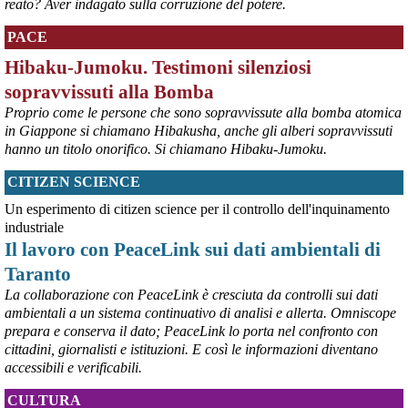
reato? Aver indagato sulla corruzione del potere.
#
dirittiglobali
#
dirittiumani
PACE
@peacelink
 - 
9/8/2026 10:46
Da Luisa Morgantini, presidente di AssopacePalestina (per contatti: 
Hibaku-Jumoku. Testimoni silenziosi
lmorgantiniassopace@gmail.com)
sopravvissuti alla Bomba
A Supino, in provincia di Frosinone, al centro di AssopacePalestina 
Proprio come le persone che sono sopravvissute alla bomba atomica
"Bab el Sham" (la  porta del sole), dal 16 al 23 agosto 2026, 60 
in Giappone si chiamano Hibakusha, anche gli alberi sopravvissuti
studentesse e studenti di Gaza, che hanno avuto scholarship da 
hanno un titolo onorifico. Si chiamano Hibaku-Jumoku.
diverse Universita' italiane, si incontreranno per conoscersi, 
scambiare idee, essere di reciproco aiuto, per condividere la loro 
CITIZEN SCIENCE
situazione, i bisogni e le necessita'.
#
dirittiglobali
#
Palestina
Un esperimento di citizen science per il controllo dell'inquinamento
industriale
@peacelink
 - 
9/8/2026 10:43
Il lavoro con PeaceLink sui dati ambientali di
Ivrea, 232° Presidio per la Pace di Sabato 8° agosto 2026 - Report 
Taranto
fotografico
La collaborazione con PeaceLink è cresciuta da controlli sui dati
#
pace
#
pcknews
#
Ivrea
ambientali a un sistema continuativo di analisi e allerta. Omniscope
prepara e conserva il dato; PeaceLink lo porta nel confronto con
cittadini, giornalisti e istituzioni. E così le informazioni diventano
accessibili e verificabili.
CULTURA