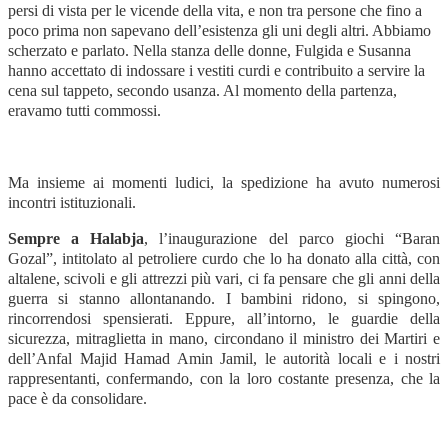
persi di vista per le vicende della vita, e non tra persone che fino a
poco prima non sapevano dell’esistenza gli uni degli altri. Abbiamo
scherzato e parlato. Nella stanza delle donne, Fulgida e Susanna
hanno accettato di indossare i vestiti curdi e contribuito a servire la
cena sul tappeto, secondo usanza. Al momento della partenza,
eravamo tutti commossi.
Ma insieme ai momenti ludici, la spedizione ha avuto numerosi
incontri istituzionali.
Sempre a Halabja
, l’inaugurazione del parco giochi “Baran
Gozal”, intitolato al petroliere curdo che lo ha donato alla città, con
altalene, scivoli e gli attrezzi più vari, ci fa pensare che gli anni della
guerra si stanno allontanando. I bambini ridono, si spingono,
rincorrendosi spensierati. Eppure, all’intorno, le guardie della
sicurezza, mitraglietta in mano, circondano il ministro dei Martiri e
dell’Anfal Majid Hamad Amin Jamil, le autorità locali e i nostri
rappresentanti, confermando, con la loro costante presenza, che la
pace è da consolidare.