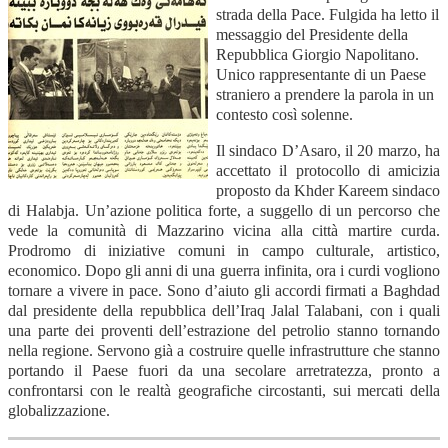
strada della Pace. Fulgida ha letto il
messaggio del Presidente della
Repubblica Giorgio Napolitano.
Unico rappresentante di un Paese
straniero a prendere la parola in un
contesto così solenne.
Il sindaco D’Asaro, il 20 marzo, ha
accettato il protocollo di amicizia
proposto da Khder Kareem sindaco
di Halabja. Un’azione politica forte, a suggello di un percorso che
vede la comunità di Mazzarino vicina alla città martire curda.
Prodromo di iniziative comuni in campo culturale, artistico,
economico. Dopo gli anni di una guerra infinita, ora i curdi vogliono
tornare a vivere in pace. Sono d’aiuto gli accordi firmati a Baghdad
dal presidente della repubblica dell’Iraq Jalal Talabani, con i quali
una parte dei proventi dell’estrazione del petrolio stanno tornando
nella regione. Servono già a costruire quelle infrastrutture che stanno
portando il Paese fuori da una secolare arretratezza, pronto a
confrontarsi con le realtà geografiche circostanti, sui mercati della
globalizzazione.