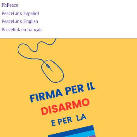
PhPeace
PeaceLink Español
PeaceLink English
Peacelink en français