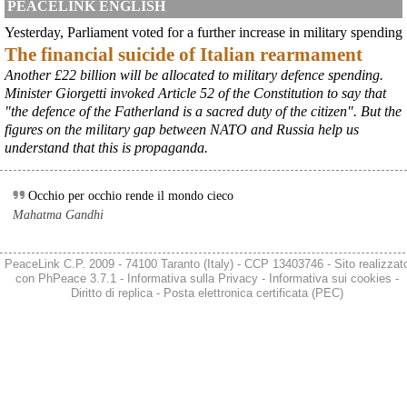
PEACELINK ENGLISH
@peacelink
 - 
6/8/2026 21:41
Yesterday, Parliament voted for a further increase in military spending
cronachetarantine.it/index.php
The financial suicide of Italian rearmament
il Governo ha manifestato l’intenzione di predisporre un 
provvedimento straordinario per attenuare le conseguenze 
Another £22 billion will be allocated to military defence spending.
economiche e sociali della prevista fermata dell’area a caldo e ha 
Minister Giorgetti invoked Article 52 of the Constitution to say that
chiesto alle rappresentanze del territorio di formulare proposte 
"the defence of the Fatherland is a sacred duty of the citizen". But the
concrete per definirne i contenuti. Casartigiani valuta positivamente 
figures on the military gap between NATO and Russia help us
questa disponibilità.
understand that this is propaganda.
#
ILVA
#
Taranto
Occhio per occhio rende il mondo cieco
Mahatma Gandhi
PeaceLink C.P. 2009 - 74100 Taranto (Italy) - CCP 13403746 - Sito realizzat
con
PhPeace 3.7.1
-
Informativa sulla Privacy
-
Informativa sui cookies
-
Diritto di replica
-
Posta elettronica certificata (PEC)
@peacelink
 - 
6/8/2026 21:36
giornalerossoblu.it/ex-ilva-sc
Nel tavolo convocato al Ministero delle Imprese e del Made in Italy, 