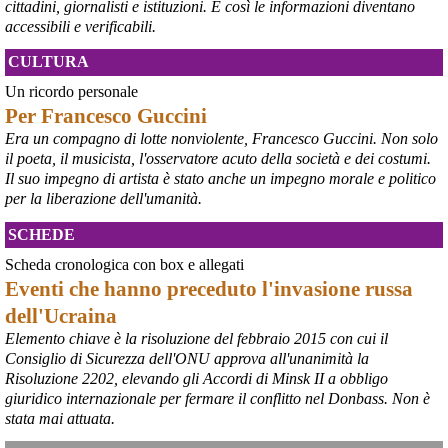
cittadini, giornalisti e istituzioni. E così le informazioni diventano
debba necessariamente prendere atto della decisione della Corte 
accessibili e verificabili.
d’Appello di Milano, ricordando che il provvedimento è già stato 
inserito nella data room della procedura di vendita. “Alla luce del 
CULTURA
nuovo scenario – ha spiegato – Jindal ha presentato una proposta 
aggiornata sull’intero perimetro aziendale che tiene conto della 
Un ricordo personale
chiusura dell’area a caldo e che i commissari stanno valutando”.
Per Francesco Guccini
#
ILVA
#
Taranto
Era un compagno di lotte nonviolente, Francesco Guccini. Non solo
il poeta, il musicista, l'osservatore acuto della società e dei costumi.
Il suo impegno di artista è stato anche un impegno morale e politico
per la liberazione dell'umanità.
SCHEDE
Scheda cronologica con box e allegati
Eventi che hanno preceduto l'invasione russa
dell'Ucraina
Elemento chiave è la risoluzione del febbraio 2015 con cui il
Consiglio di Sicurezza dell'ONU approva all'unanimità la
@peacelink
 - 
6/8/2026 21:45
Risoluzione 2202, elevando gli Accordi di Minsk II a obbligo
borsaitaliana.it/borsa/notizie
giuridico internazionale per fermare il conflitto nel Donbass. Non è
Si sta ragionando su un piano B per Taranto dopo la chiusura 
dell’area a caldo dell’ILVA?
stata mai attuata.
#
ILVA
#
Taranto