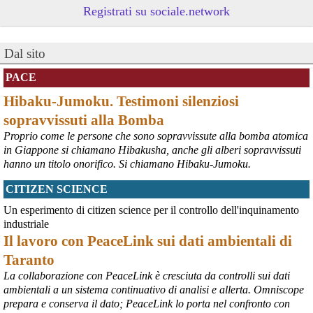
povere.
Registrati su sociale.network
Vito Totire, portavoce RETE NAZIONALE LAVORO SICURO
#
migranti
#
lavoratori
#
Marcinelle
Dal sito
PACE
Hibaku-Jumoku. Testimoni silenziosi
sopravvissuti alla Bomba
Proprio come le persone che sono sopravvissute alla bomba atomica
in Giappone si chiamano Hibakusha, anche gli alberi sopravvissuti
hanno un titolo onorifico. Si chiamano Hibaku-Jumoku.
CITIZEN SCIENCE
@peacelink
 - 
6/8/2026 21:53
askanews.it/2026/08/05/ex-ilva
Un esperimento di citizen science per il controllo dell'inquinamento
“Dal confronto con tutti gli attori e dai contributi raccolti il Governo 
industriale
elaborerà, come concordato a Palazzo Chigi, un piano straordinario 
Il lavoro con PeaceLink sui dati ambientali di
per Taranto”, avrebbe detto il ministro Urso.
Taranto
#
Taranto
#
ILVA
La collaborazione con PeaceLink è cresciuta da controlli sui dati
@peacelink
 - 
6/8/2026 21:50
ambientali a un sistema continuativo di analisi e allerta. Omniscope
corriereditaranto.it/2026/08/0
prepara e conserva il dato; PeaceLink lo porta nel confronto con
Aprendo i lavori, il ministro Urso ha sottolineato come il Governo 