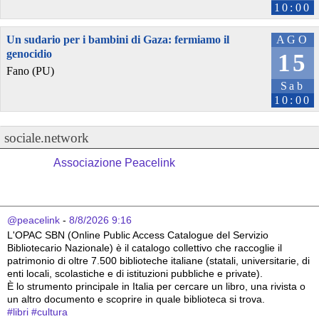
10:00
Un sudario per i bambini di Gaza: fermiamo il
AGO
genocidio
15
Fano (PU)
Sab
10:00
sociale.network
Associazione Peacelink
@peacelink
 - 
8/8/2026 9:16
L'OPAC SBN (Online Public Access Catalogue del Servizio 
Bibliotecario Nazionale) è il catalogo collettivo che raccoglie il 
patrimonio di oltre 7.500 biblioteche italiane (statali, universitarie, di 
enti locali, scolastiche e di istituzioni pubbliche e private).
È lo strumento principale in Italia per cercare un libro, una rivista o 
un altro documento e scoprire in quale biblioteca si trova.
#
libri
#
cultura