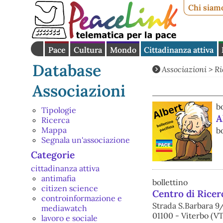
Chi siam
Pace
Cultura
Mondo
Cittadinanza attiva
Database
Associazioni
>
Ri
Associazioni
b
Tipologie
A
Ricerca
Mappa
bo
Segnala un'associazione
Categorie
cittadinanza attiva
antimafia
bollettino
citizen science
Centro di Ricer
controinformazione e
Strada S.Barbara 9
mediawatch
01100 - Viterbo (VT
lavoro e sociale