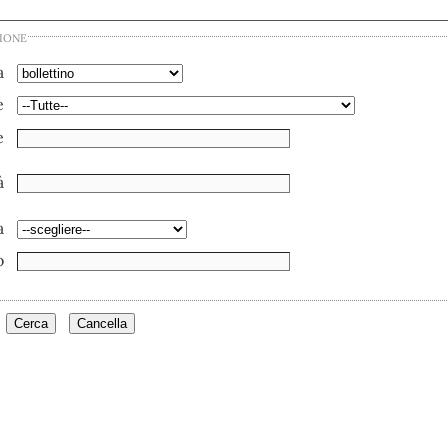
zione
a
e
e
à
a
o