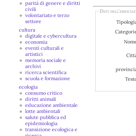
parità di genere e diritti
civili
Dati dell'associa
volontariato e terzo
settore
Tipologi
cultura
Categori
digitale e cybercultura
Nom
economia
eventi culturali e
artistici
Citt
memoria sociale e
archivi
provinci
ricerca scientifica
scuola e formazione
Test
ecologia
consumo critico
diritti animali
educazione ambientale
lotte ambientali
salute pubblica ed
epidemiologia
transizione ecologica e
ricerca