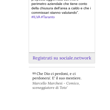
perimetro aziendale che tiene conto 
della chiusura dell’area a caldo e che i 
commissari stanno valutando”.
#
ILVA
#
Taranto
Registrati su sociale.network
Che Dio ci perdoni, e ci
@peacelink
 - 
6/8/2026 21:45
perdonera'. E' il suo mestiere.
borsaitaliana.it/borsa/notizie
Marcello Marchesi - Comico,
Si sta ragionando su un piano B per 
sceneggiatore di Toto'
Taranto dopo la chiusura dell’area a 
caldo dell’ILVA?
#
ILVA
#
Taranto
@peacelink
 - 
6/8/2026 21:41