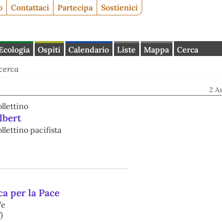
o
Contattaci
Partecipa
Sostienici
Ecologia
Ospiti
Calendario
Liste
Mappa
Cerca
cerca
2 A
ollettino
lbert
llettino pacifista
ca per la Pace
/e
)