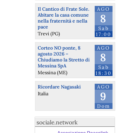
Il Cantico di Frate Sole.
AGO
Abitare la casa comune
8
nella fraternità e nella
pace
Sab
Trevi (PG)
17:00
Corteo NO ponte, 8
AGO
agosto 2026 –
8
Chiudiamo la Stretto di
Messina SpA
Sab
Messina (ME)
18:30
Ricordare Nagasaki
AGO
9
Italia
Dom
sociale.network