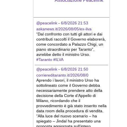
Associazione Peacelink
@peacelink
 - 
6/8/2026 21:53
askanews.it/2026/08/05/ex-ilva
“Dal confronto con tutti gli attori e dai 
contributi raccolti il Governo elaborerà, 
come concordato a Palazzo Chigi, un 
piano straordinario per Taranto”, 
avrebbe detto il ministro Urso.
#
Taranto
#
ILVA
@peacelink
 - 
6/8/2026 21:50
corriereditaranto.it/2026/08/0
Aprendo i lavori, il ministro Urso ha 
sottolineato come il Governo debba 
necessariamente prendere atto della 
decisione della Corte d’Appello di 
Milano, ricordando che il 
provvedimento è già stato inserito nella 
data room della procedura di vendita. 
“Alla luce del nuovo scenario – ha 
spiegato – Jindal ha presentato una 
proposta aggiornata sull’intero 