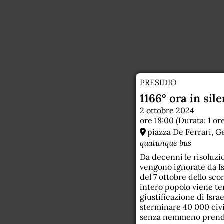
23
PRESIDIO
1166° ora in sil
2 ottobre 2024
ore 18:00 (Durata: 1 or
piazza De Ferrari, G
qualunque bus
Da decenni le risoluzio
vengono ignorate da Is
del 7 ottobre dello sco
intero popolo viene te
giustificazione di Isra
sterminare 40 000 civil
senza nemmeno prenders