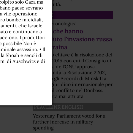
colpito solo Gaza ma
dell'umanità.
Libano,paese sovrano
a vile operazione
SCHEDE
ero bombe micidiali,
Scheda cronologica
amenti, che Israele
Eventi che hanno
inato e continuano a
tacciono. I produttori
preceduto l'invasione russa
o possibile Non è
dell'Ucraina
inale assassino. • Il
Elemento chiave è la risoluzione del
 la Shoah e secoli di
febbraio 2015 con cui il Consiglio di
om, di Auschwitz e di
Sicurezza dell'ONU approva
all'unanimità la Risoluzione 2202,
elevando gli Accordi di Minsk II a
obbligo giuridico internazionale per
fermare il conflitto nel Donbass.
Non è stata mai attuata.
PEACELINK ENGLISH
Yesterday, Parliament voted for a
further increase in military
spending