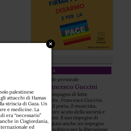
Dal sito
CULTURA
Un ricordo personale
Per Francesco Guccini
polo palestinese
Era un compagno di lotte
 gli attacchi di Hamas
nonviolente, Francesco Guccini.
la striscia di Gaza. Un
Non solo il poeta, il musicista,
cure e medicine. La
l'osservatore acuto della società e
ndi era “necessario”
dei costumi. Il suo impegno di
 anche in Cisgiordania,
artista è stato anche un impegno
nternazionale ed
morale e politico per la liberazione