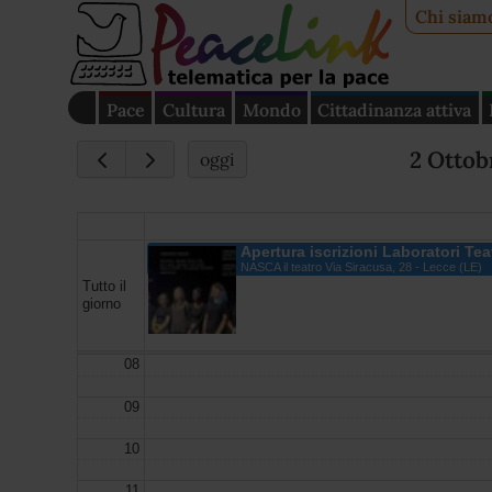
Chi siam
Pace
Cultura
Mondo
Cittadinanza attiva
2 Ottob
oggi
Apertura iscrizioni Laboratori Teat
NASCA il teatro Via Siracusa, 28 - Lecce (LE)
Tutto il
giorno
08
09
10
11