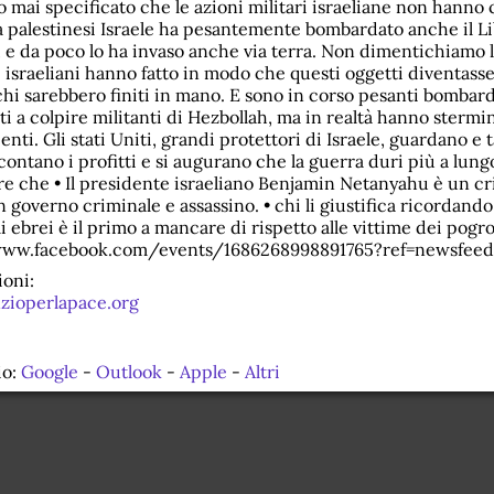
o mai specificato che le azioni militari israeliane non hanno 
da palestinesi Israele ha pesantemente bombardato anche il 
 e da poco lo ha invaso anche via terra. Non dimentichiamo l
 israeliani hanno fatto in modo che questi oggetti diventass
hi sarebbero finiti in mano. E sono in corso pesanti bombard
lti a colpire militanti di Hezbollah, ma in realtà hanno sterm
enti. Gli stati Uniti, grandi protettori di Israele, guardano e 
contano i profitti e si augurano che la guerra duri più a lung
e che • Il presidente israeliano Benjamin Netanyahu è un crim
 governo criminale e assassino. • chi li giustifica ricordando
 ebrei è il primo a mancare di rispetto alle vittime dei pogr
www.facebook.com/events/1686268998891765?ref=newsfeed
oni:
zioperlapace.org
io:
Google
-
Outlook
-
Apple
-
Altri