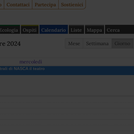
o
Contattaci
Partecipa
Sostienici
Ecologia
Ospiti
Calendario
Liste
Mappa
Cerca
re 2024
Mese
Settimana
Giorno
mercoledì
rali di NASCA il teatro