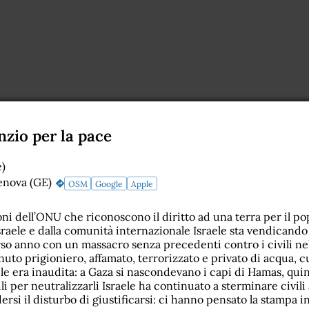
enzio per la pace
e)
enova (GE)
OSM
Google
Apple
ni dell’ONU che riconoscono il diritto ad una terra per il po
raele e dalla comunità internazionale Israele sta vendicando
rso anno con un massacro senza precedenti contro i civili nel
nuto prigioniero, affamato, terrorizzato e privato di acqua, 
ele era inaudita: a Gaza si nascondevano i capi di Hamas, qui
i per neutralizzarli Israele ha continuato a sterminare civili
i il disturbo di giustificarsi: ci hanno pensato la stampa i