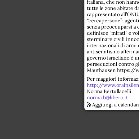
italiana, che non hann
tutte le zone abitate 
rappresentato all’ONU,
“cercapersone”: agenti
senza preoccuparsi a c
definisce “mirati” e vo
sterminare civili innoc
internazionali di armi 
antisemitismo affermar
governo israeliano è un
persecuzioni contro gli
Mauthausen https://
Per maggiori informazi
http://www.orainsilen
Norma Bertullacelli
norma.b@libero.it
Aggiungi a calendar