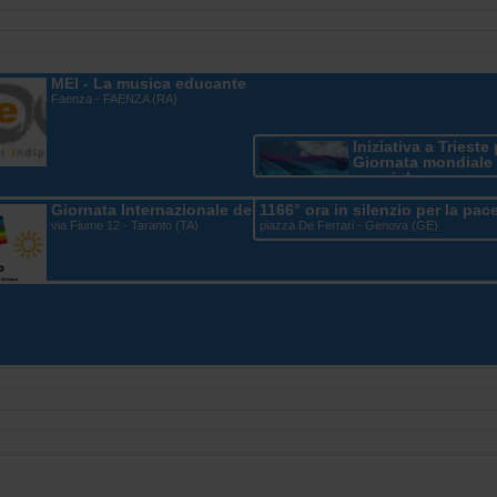
ace
MEI - La musica educante
Faenza - FAENZA (RA)
Iniziativa a Trieste 
Giornata mondiale 
nonviolenza
Largo Città di Santos (ex S
Giornata Internazionale della Nonviolenza a Taranto
1166° ora in silenzio per la pac
Tripcovich) - Trieste (TS)
via Fiume 12 - Taranto (TA)
piazza De Ferrari - Genova (GE)