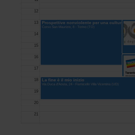
12
13
Prospettive nonviolente per una cultura di p
Corso San Maurizio, 8 - Torino (TO)
14
15
16
17
18
La fine è il mio inizio
Via Duca d'Aosta, 24 - Fiumicello Villa Vicentina (UD)
19
20
21
22