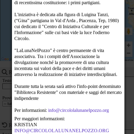
di recentissima costituzione: i primi partigiani.
21
L'iniziativa è dedicata alla figura di Luigina Tanzi,
(“Gina” partigiana in Val d'Arda , Piacenza, Tep, 1980)
22
cui dedicato il "Centro di Iniziativa Culturale e per
l'Informazione" sulle cui basi vide la luce l'odierno
23
Circolo.
"LaLunaNelPozzo" è centro permanente di vita
associativa. Tra i compiti dell'Associazione la
divulgazione nonché la promuovere di una cultura
incentrata sui valori della pace e dei diritti umani
Ricerca eventi
attraverso la realizzazione di iniziative interdisciplinari.
Testo
Durante tutta la serata sarà attivo l'info-point denominato
"Biblioteca Resistente" con materiale e saggi del mercato
Provincia
indipendente
Per informazioni:
info@circololalunanelpozzo.org
Per maggiori informazioni:
Ricorrenze del giorno
KRISTIAN
INFO@CIRCOLOLALUNANELPOZZO.ORG