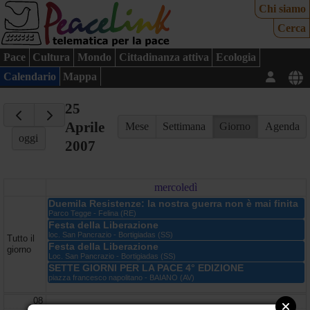
Chi siamo
Cerca
Pace
Cultura
Mondo
Cittadinanza attiva
Ecologia
Calendario
Mappa
25
Aprile
Mese
Settimana
Giorno
Agenda
oggi
2007
mercoledì
Duemila Resistenze: la nostra guerra non è mai finita
Parco Tegge - Felina (RE)
Festa della Liberazione
loc. San Pancrazio - Bortigiadas (SS)
Tutto il
Festa della Liberazione
giorno
Loc. San Pancrazio - Bortigiadas (SS)
SETTE GIORNI PER LA PACE 4° EDIZIONE
piazza francesco napolitano - BAIANO (AV)
08