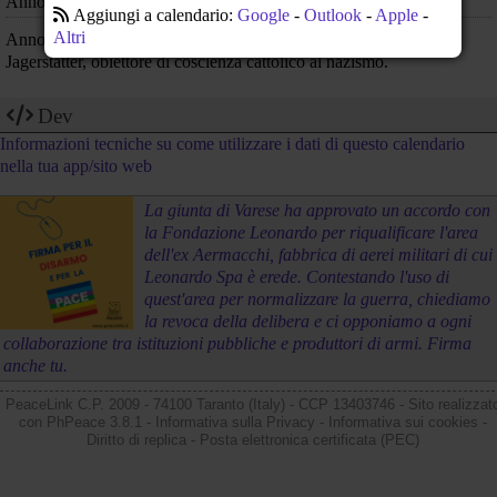
Anno 1945: La seconda bomba atomica distrugge Nagasaki
Aggiungi a calendario:
Google
-
Outlook
-
Apple
-
Altri
Anno 1943: Nel carcere di Berlino-Tegel viene decapitato Franz
Jagerstatter, obiettore di coscienza cattolico al nazismo.
Dev
Informazioni tecniche su come utilizzare i dati di questo calendario
nella tua app/sito web
La giunta di Varese ha approvato un accordo con
la Fondazione Leonardo per riqualificare l'area
dell'ex Aermacchi, fabbrica di aerei militari di cui
Leonardo Spa è erede. Contestando l'uso di
quest'area per normalizzare la guerra, chiediamo
la revoca della delibera e ci opponiamo a ogni
collaborazione tra istituzioni pubbliche e produttori di armi. Firma
anche tu.
PeaceLink C.P. 2009 - 74100 Taranto (Italy) - CCP 13403746 - Sito realizzat
con
PhPeace 3.8.1
-
Informativa sulla Privacy
-
Informativa sui cookies
-
Diritto di replica
-
Posta elettronica certificata (PEC)