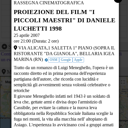
RASSEGNA CINEMATOGRAFICA
09
PROIEZIONE DEL FILM "I
10
PICCOLI MAESTRI" DI DANIELE
LUCHETTI 1998
11
25 aprile 2007
12
ore 21:00 (Durata: 2 ore)
Segnalazione evento
VIA ALICATA,1 SALETTA 1° PIANO (SOPRA IL
13
RISTORANTE "DA GIANOLA", BELLARIA IGEA
Contribuisci al calendario di PeaceLink inviando la segnalazione di
MARINA (RN)
un evento
OSM
Google
Apple
14
Tratto da un romanzo di Luigi Meneghello, l'opera è un
Mappa
15
racconto diretto ed in prima persona dell'esperienza
partigiana dell'autore, che ricorda con lucidità e
16
semplicità gli avvenimenti senza volontà celebrative o
retoriche
17
Il giovane Meneghello infatti nel 1943 è un soldato di
leva che, gettate armi e divisa dopo l'armistizio di
18
Cassibile, per evitare la cattura e la nuova leva
obbligatoria nella Repubblica Sociale Italiana sceglie la
19
PROIEZIONE DEL FILM "I PICCOLI MAESTRI" DI
fuga nei monti, la vita alla macchia nell' altopiano di
DANIELE LUCHETTI 1998
VIA ALICATA,1 SALETTA 1° PIANO (SOPRA IL RISTORANTE "DA
Asiago. L'esperienza lo avvicinano così a gruppi armati
20
GIANOLA" - BELLARIA IGEA MARINA (RN)