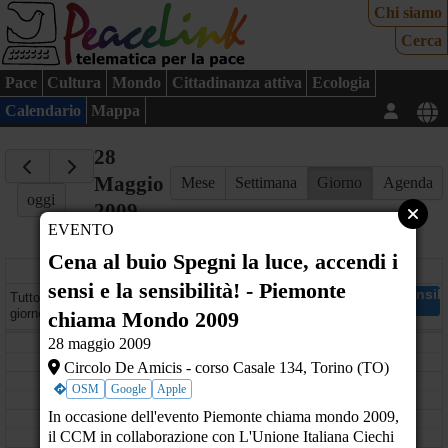
Chi siamo
Cerca
Pace
Cultura
Mondo
Cittadinanza attiva
Ecologia
Calendario
Mappa
28
Maggio
Mese
Settimana
Giorno
Agenda
oggi
2009
EVENTO
Cena al buio Spegni la luce, accendi i
giovedì
sensi e la sensibilità! - Piemonte
Cena al buio Spegni la luce, accendi i sensi e la sensi
Tutto il
Circolo De Amicis - corso Casale 134 - Torino (TO)
giorno
chiama Mondo 2009
08
28 maggio 2009
Circolo De Amicis - corso Casale 134, Torino (TO)
09
OSM
Google
Apple
In occasione dell'evento Piemonte chiama mondo 2009,
10
il CCM in collaborazione con L'Unione Italiana Ciechi