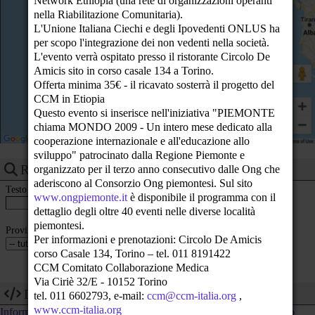
Network Ethiopia (una rete di organizzazioni operanti
23
nella Riabilitazione Comunitaria).
L'Unione Italiana Ciechi e degli Ipovedenti ONLUS ha
per scopo l'integrazione dei non vedenti nella società.
L'evento verrà ospitato presso il ristorante Circolo De
Amicis sito in corso casale 134 a Torino.
Offerta minima 35€ - il ricavato sosterrà il progetto del
CCM in Etiopia
Questo evento si inserisce nell'iniziativa "PIEMONTE
chiama MONDO 2009 - Un intero mese dedicato alla
cooperazione internazionale e all'educazione allo
sviluppo" patrocinato dalla Regione Piemonte e
Ricerca eventi
organizzato per il terzo anno consecutivo dalle Ong che
aderiscono al Consorzio Ong piemontesi. Sul sito
Testo
www.ongpiemonte.it
è disponibile il programma con il
dettaglio degli oltre 40 eventi nelle diverse località
piemontesi.
Provincia
Per informazioni e prenotazioni: Circolo De Amicis
corso Casale 134, Torino – tel. 011 8191422
CCM Comitato Collaborazione Medica
Via Ciriè 32/E - 10152 Torino
Dev
tel. 011 6602793, e-mail:
ccm@ccm-italia.org
,
www.ccm-italia.org
Informazioni tecniche su come utilizzare i dati di questo calendario