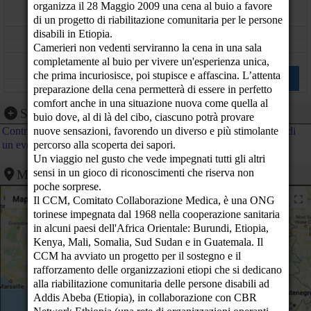
organizza il 28 Maggio 2009 una cena al buio a favore
11
di un progetto di riabilitazione comunitaria per le persone
12
disabili in Etiopia.
Camerieri non vedenti serviranno la cena in una sala
13
completamente al buio per vivere un'esperienza unica,
Rispondere alla crisi alimentare: le organizzazioni
che prima incuriosisce, poi stupisce e affascina. L’attenta
contadine tra filiera corta e reti lunghe di
14
preparazione della cena permetterà di essere in perfetto
solidarietà - Piemonte chiama Mondo
Presentazione del
comfort anche in una situazione nuova come quella al
Aula Magna del Rettorato, via Verdi 8 - Torino (TO)
volume "Nell'occhio del
15
Segnalazione evento
buio dove, al di là del cibo, ciascuno potrà provare
ciclone"
- Firenze (Terra Futura 2009) (FI)
nuove sensazioni, favorendo un diverso e più stimolante
Contribuisci al calendario di PeaceLink inviando la segnalazione di
16
percorso alla scoperta dei sapori.
un evento
Un viaggio nel gusto che vede impegnati tutti gli altri
17
Cerchiamo persone su cui fare affidamento
M.A.T. - MATTEO
sensi in un gioco di riconoscimenti che riserva non
Mappa
AMITRANO TRIBUTE
Via Alba 10/A - Roma (RM)
Locanda Atlantide, via dei Lucani
poche sorprese.
18
22b, zona San Lorenzo - Roma
Il CCM, Comitato Collaborazione Medica, è una ONG
(RM)
torinese impegnata dal 1968 nella cooperazione sanitaria
19
in alcuni paesi dell'Africa Orientale: Burundi, Etiopia,
Kenya, Mali, Somalia, Sud Sudan e in Guatemala. Il
20
CCM ha avviato un progetto per il sostegno e il
rafforzamento delle organizzazioni etiopi che si dedicano
21
alla riabilitazione comunitaria delle persone disabili ad
22
Addis Abeba (Etiopia), in collaborazione con CBR