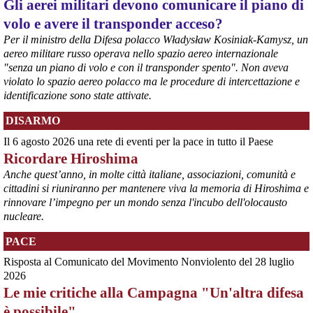
Gli aerei militari devono comunicare il piano di
#
ILVA
#
Taranto
volo e avere il transponder acceso?
Per il ministro della Difesa polacco Władysław Kosiniak-Kamysz, un
aereo militare russo operava nello spazio aereo internazionale
"senza un piano di volo e con il transponder spento". Non aveva
violato lo spazio aereo polacco ma le procedure di intercettazione e
identificazione sono state attivate.
DISARMO
Il 6 agosto 2026 una rete di eventi per la pace in tutto il Paese
Ricordare Hiroshima
@peacelink
 - 
6/8/2026 21:35
Anche quest’anno, in molte città italiane, associazioni, comunità e
Ultimi cento milioni di euro per l’ex Ilva, poi non saranno più 
cittadini si riuniranno per mantenere viva la memoria di Hiroshima e
possibili nuovi aiuti di Stato. Lo ha confermato il ministro Adolfo 
rinnovare l’impegno per un mondo senza l'incubo dell'olocausto
Urso durante l’incontro al Mimit con le imprese dell’indotto: la 
nucleare.
tranche conclusiva del prestito autorizzato dall’Unione europea 
dovrà essere erogata entro il 9 agosto e restituita dal futuro 
PACE
acquirente.
Fonte: Studio100
Risposta al Comunicato del Movimento Nonviolento del 28 luglio
#
ILVA
#
UE
2026
Le mie critiche alla Campagna "Un'altra difesa
@peacelink
 - 
6/8/2026 21:08
è possibile"
Il governatore di Puglia Decaro esce dal vertice al Mimit più 