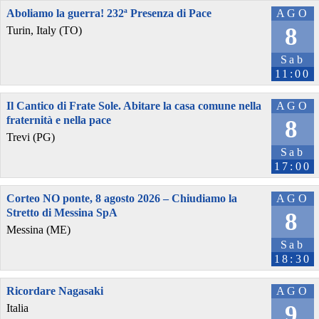
Aboliamo la guerra! 232ª Presenza di Pace
AGO
8
Turin, Italy (TO)
Sab
11:00
Il Cantico di Frate Sole. Abitare la casa comune nella
AGO
fraternità e nella pace
8
Trevi (PG)
Sab
17:00
Corteo NO ponte, 8 agosto 2026 – Chiudiamo la
AGO
Stretto di Messina SpA
8
Messina (ME)
Sab
18:30
Ricordare Nagasaki
AGO
9
Italia