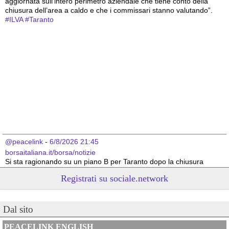
aggiornata sull’intero perimetro aziendale che tiene conto della 
chiusura dell’area a caldo e che i commissari stanno valutando”.
#
ILVA
#
Taranto
@peacelink
 - 
6/8/2026 21:45
borsaitaliana.it/borsa/notizie
Si sta ragionando su un piano B per Taranto dopo la chiusura 
dell’area a caldo dell’ILVA?
Registrati su sociale.network
#
ILVA
#
Taranto
@peacelink
 - 
6/8/2026 21:41
Dal sito
cronachetarantine.it/index.php
il Governo ha manifestato l’intenzione di predisporre un 
provvedimento straordinario per attenuare le conseguenze 
PEACELINK ENGLISH