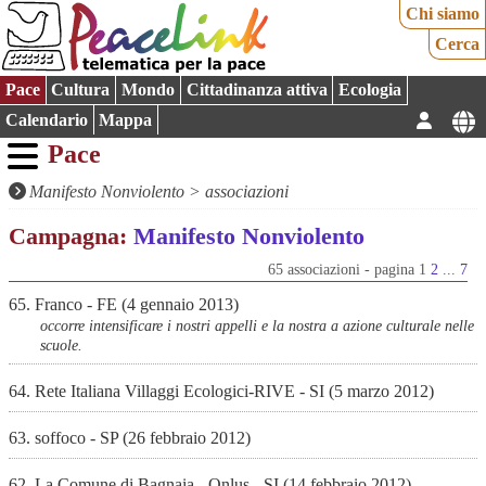
Chi siamo
Cerca
Pace
Cultura
Mondo
Cittadinanza attiva
Ecologia
Calendario
Mappa
Pace
Manifesto Nonviolento
> associazioni
Campagna:
Manifesto Nonviolento
65 associazioni - pagina 1
2
...
7
65. Franco - FE (4 gennaio 2013)
occorre intensificare i nostri appelli e la nostra a azione culturale nelle
scuole.
64. Rete Italiana Villaggi Ecologici-RIVE - SI (5 marzo 2012)
63. soffoco - SP (26 febbraio 2012)
62. La Comune di Bagnaia - Onlus - SI (14 febbraio 2012)