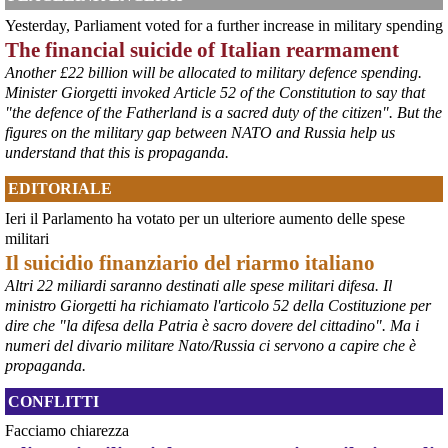
economiche e sociali della prevista fermata dell’area a caldo e ha 
Yesterday, Parliament voted for a further increase in military spending
chiesto alle rappresentanze del territorio di formulare proposte 
The financial suicide of Italian rearmament
concrete per definirne i contenuti. Casartigiani valuta positivamente 
questa disponibilità.
Another £22 billion will be allocated to military defence spending.
#
ILVA
#
Taranto
Minister Giorgetti invoked Article 52 of the Constitution to say that
"the defence of the Fatherland is a sacred duty of the citizen". But the
figures on the military gap between NATO and Russia help us
understand that this is propaganda.
EDITORIALE
Ieri il Parlamento ha votato per un ulteriore aumento delle spese
militari
Il suicidio finanziario del riarmo italiano
Altri 22 miliardi saranno destinati alle spese militari difesa. Il
ministro Giorgetti ha richiamato l'articolo 52 della Costituzione per
@peacelink
 - 
6/8/2026 21:36
dire che "la difesa della Patria è sacro dovere del cittadino". Ma i
numeri del divario militare Nato/Russia ci servono a capire che è
giornalerossoblu.it/ex-ilva-sc
Nel tavolo convocato al Ministero delle Imprese e del Made in Italy, 
propaganda.
il Governo ha annunciato l’intenzione di predisporre un 
provvedimento straordinario per attenuare le conseguenze 
CONFLITTI
economiche e sociali dello stop dell’area a caldo, invitando le 
Facciamo chiarezza
rappresentanze del territorio a presentare proposte operative.