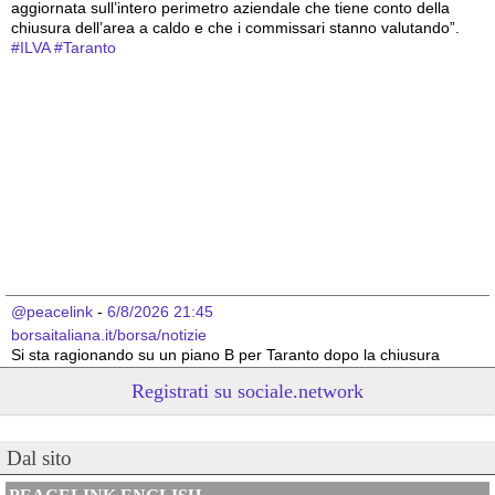
aggiornata sull’intero perimetro aziendale che tiene conto della 
chiusura dell’area a caldo e che i commissari stanno valutando”.
#
ILVA
#
Taranto
@peacelink
 - 
6/8/2026 21:45
borsaitaliana.it/borsa/notizie
Si sta ragionando su un piano B per Taranto dopo la chiusura 
dell’area a caldo dell’ILVA?
Registrati su sociale.network
#
ILVA
#
Taranto
@peacelink
 - 
6/8/2026 21:41
Dal sito
cronachetarantine.it/index.php
il Governo ha manifestato l’intenzione di predisporre un 