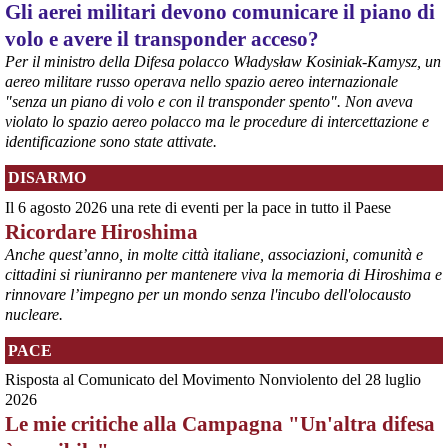
Gli aerei militari devono comunicare il piano di
#
ILVA
#
Taranto
volo e avere il transponder acceso?
Per il ministro della Difesa polacco Władysław Kosiniak-Kamysz, un
aereo militare russo operava nello spazio aereo internazionale
"senza un piano di volo e con il transponder spento". Non aveva
violato lo spazio aereo polacco ma le procedure di intercettazione e
identificazione sono state attivate.
DISARMO
Il 6 agosto 2026 una rete di eventi per la pace in tutto il Paese
Ricordare Hiroshima
@peacelink
 - 
6/8/2026 21:35
Anche quest’anno, in molte città italiane, associazioni, comunità e
Ultimi cento milioni di euro per l’ex Ilva, poi non saranno più 
cittadini si riuniranno per mantenere viva la memoria di Hiroshima e
possibili nuovi aiuti di Stato. Lo ha confermato il ministro Adolfo 
rinnovare l’impegno per un mondo senza l'incubo dell'olocausto
Urso durante l’incontro al Mimit con le imprese dell’indotto: la 
nucleare.
tranche conclusiva del prestito autorizzato dall’Unione europea 
dovrà essere erogata entro il 9 agosto e restituita dal futuro 
PACE
acquirente.
Fonte: Studio100
Risposta al Comunicato del Movimento Nonviolento del 28 luglio
#
ILVA
#
UE
2026
Le mie critiche alla Campagna "Un'altra difesa
@peacelink
 - 
6/8/2026 21:08