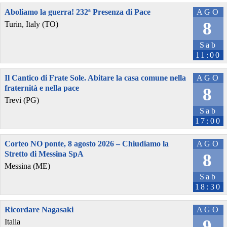
Aboliamo la guerra! 232ª Presenza di Pace
AGO
8
Turin, Italy (TO)
Sab
11:00
Il Cantico di Frate Sole. Abitare la casa comune nella
AGO
fraternità e nella pace
8
Trevi (PG)
Sab
17:00
Corteo NO ponte, 8 agosto 2026 – Chiudiamo la
AGO
Stretto di Messina SpA
8
Messina (ME)
Sab
18:30
Ricordare Nagasaki
AGO
9
Italia