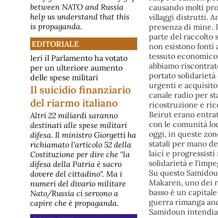
between NATO and Russia
causando molti probl
help us understand that this
villaggi distrutti.
is propaganda.
presenza di mine. I
parte del raccolto 
EDITORIALE
non esistono fonti a
tessuto economico 
Ieri il Parlamento ha votato
abbiamo riscontrato
per un ulteriore aumento
portato solidarietà
delle spese militari
urgenti e acquisito
Il suicidio finanziario
canale radio per st
del riarmo italiano
ricostruzione e rico
Beirut erano entrat
Altri 22 miliardi saranno
con le comunità loc
destinati alle spese militari
oggi, in queste zon
difesa. Il ministro Giorgetti ha
statali per mano de
richiamato l'articolo 52 della
laici e progressist
Costituzione per dire che "la
solidarietà e l'imp
difesa della Patria è sacro
Su questo Samidoun
dovere del cittadino". Ma i
Makaren, uno dei re
numeri del divario militare
basso è un capitale
Nato/Russia ci servono a
guerra rimanga anch
capire che è propaganda.
Samidoun intendiam