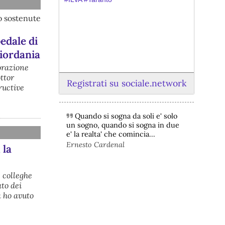
no sostenute
pedale di
iordania
orazione
ttor
Registrati su sociale.network
ructive
Quando si sogna da soli e' solo
@peacelink
 - 
6/8/2026 21:45
un sogno, quando si sogna in due
borsaitaliana.it/borsa/notizie
e' la realta' che comincia...
Si sta ragionando su un piano B per 
Ernesto Cardenal
 la
Taranto dopo la chiusura dell’area a 
caldo dell’ILVA?
#
ILVA
#
Taranto
e colleghe
@peacelink
 - 
6/8/2026 21:41
to dei
cronachetarantine.it/index.php
a ho avuto
il Governo ha manifestato l’intenzione 
di predisporre un provvedimento 
straordinario per attenuare le 