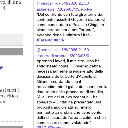
ovo, di una
@peacelink
 - 
6/8/2026 21:53
 il
askanews.it/2026/08/05/ex-ilva
“Dal confronto con tutti gli attori e dai 
contributi raccolti il Governo elaborerà, 
come concordato a Palazzo Chigi, un 
piano straordinario per Taranto”, 
avrebbe detto il ministro Urso.
#
Taranto
#
ILVA
@peacelink
 - 
6/8/2026 21:50
corriereditaranto.it/2026/08/0
Aprendo i lavori, il ministro Urso ha 
e
sottolineato come il Governo debba 
necessariamente prendere atto della 
decisione della Corte d’Appello di 
Milano, ricordando che il 
provvedimento è già stato inserito nella 
si tutti i
data room della procedura di vendita. 
in critico
“Alla luce del nuovo scenario – ha 
 un
spiegato – Jindal ha presentato una 
proposta aggiornata sull’intero 
perimetro aziendale che tiene conto 
della chiusura dell’area a caldo e che i 
commissari stanno valutando”.
#
ILVA
#
Taranto