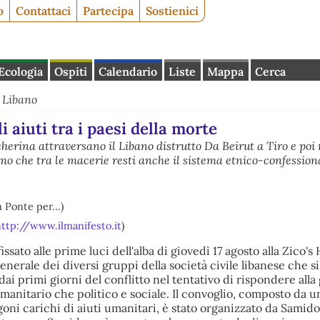
o
Contattaci
Partecipa
Sostienici
Ecologia
Ospiti
Calendario
Liste
Mappa
Cerca
>
Libano
li aiuti tra i paesi della morte
erina attraversano il Libano distrutto Da Beirut a Tiro e poi 
mo che tra le macerie resti anche il sistema etnico-confession
 Ponte per...)
http://www.ilmanifesto.it
)
sato alle prime luci dell'alba di giovedì 17 agosto alla Zico's
generale dei diversi gruppi della società civile libanese che si
dai primi giorni del conflitto nel tentativo di rispondere alla
umanitario che politico e sociale. Il convoglio, composto da 
rgoni carichi di aiuti umanitari, è stato organizzato da Samid