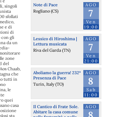
i e
Note di Pace
AGO
i, singoli
7
Rogliano (CS)
munista
0 sfollati
 medico,
Ven
ne e di
19:00
zioni di
 con gli
Lessico di Hiroshima |
AGO
nuna da un
Lettura musicata
7
media-
Riva del Garda (TN)
 monitorare
Ven
lle zone
21:00
d del
a Aos Chaab,
Aboliamo la guerra! 232ª
AGO
ntagna che
Presenza di Pace
8
o tutti in
Turin, Italy (TO)
ono
ina, le
Sab
nte
11:00
uro quei
ssano casa
Il Cantico di Frate Sole.
AGO
posizione
Abitare la casa comune
8
losi sta