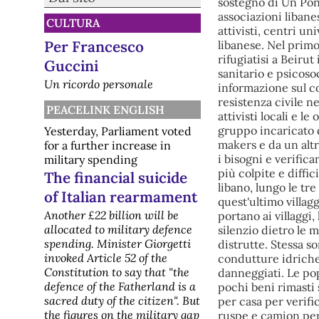
sostegno di Un Pon
associazioni libanes
CULTURA
attivisti, centri un
Per Francesco
libanese. Nel primo
rifugiatisi a Beirut
Guccini
sanitario e psicoso
Un ricordo personale
informazione sul co
resistenza civile n
PEACELINK ENGLISH
attivisti locali e 
gruppo incaricato d
Yesterday, Parliament voted
makers e da un altr
for a further increase in
i bisogni e verific
military spending
più colpite e diffic
The financial suicide
libano, lungo le tre
of Italian rearmament
quest'ultimo villag
Another £22 billion will be
portano ai villaggi,
allocated to military defence
silenzio dietro le 
spending. Minister Giorgetti
distrutte. Stessa so
invoked Article 52 of the
condutture idriche 
Constitution to say that "the
danneggiati. Le pop
defence of the Fatherland is a
pochi beni rimasti 
sacred duty of the citizen". But
per casa per verifi
the figures on the military gap
ruspe e camion per 