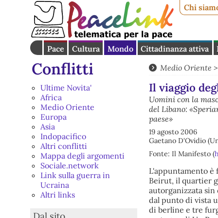
Chi siam
Pace
Cultura
Mondo
Cittadinanza attiva
Conflitti
Medio Oriente
Il viaggio deg
Ultime Novita'
Africa
Uomini con la masch
Medio Oriente
del Libano: «Speria
Europa
paese»
Asia
19 agosto 2006
Indopacifico
Gaetano D'Ovidio (Un
Altri conflitti
Fonte: Il Manifesto (
Mappa degli argomenti
Sociale.network
L'appuntamento è fis
Link sulla guerra in
Beirut, il quartier 
Ucraina
autorganizzata sin 
Altri links
dal punto di vista 
di berline e tre fu
Dal sito