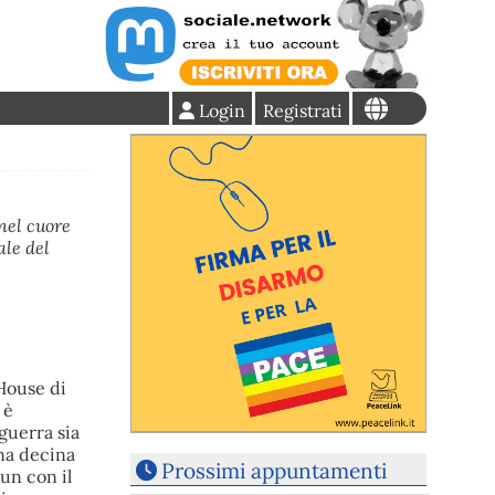
Login
Registrati
nel cuore
ale del
 House di
 è
 guerra sia
una decina
Prossimi appuntamenti
oun con il