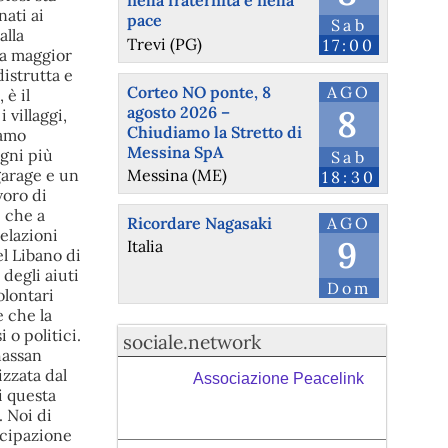
nella fraternità e nella
nati ai
pace
Sab
alla
Trevi (PG)
17:00
la maggior
istrutta e
Corteo NO ponte, 8
AGO
 è il
agosto 2026 –
8
villaggi,
Chiudiamo la Stretto di
iamo
Messina SpA
ogni più
Sab
Messina (ME)
garage e un
18:30
voro di
i che a
Ricordare Nagasaki
AGO
relazioni
9
Italia
el Libano di
degli aiuti
Dom
olontari
 che la
 o politici.
sociale.network
hassan
izzata dal
Associazione Peacelink
i questa
 Noi di
ecipazione