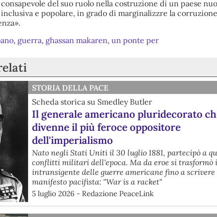
e, consapevole del suo ruolo nella costruzione di un paese nu
nclusiva e popolare, in grado di marginalizzre la corruzione,
enza».
bano
,
guerra
,
ghassan makaren
,
un ponte per
relati
STORIA DELLA PACE
Scheda storica su Smedley Butler
Il generale americano pluridecorato ch
divenne il più feroce oppositore
dell'imperialismo
Nato negli Stati Uniti il 30 luglio 1881, partecipò a qua
conflitti militari dell'epoca. Ma da eroe si trasformò 
intransigente delle guerre americane fino a scrivere
manifesto pacifista: "War is a racket"
5 luglio 2026 - Redazione PeaceLink