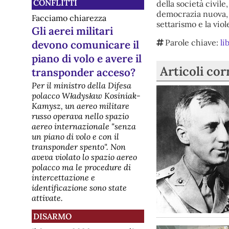
CONFLITTI
della società civil
democrazia nuova, i
Facciamo chiarezza
settarismo e la viol
Gli aerei militari
Parole chiave:
li
devono comunicare il
piano di volo e avere il
Articoli cor
transponder acceso?
Per il ministro della Difesa
polacco Władysław Kosiniak-
Kamysz, un aereo militare
russo operava nello spazio
aereo internazionale "senza
un piano di volo e con il
transponder spento". Non
aveva violato lo spazio aereo
polacco ma le procedure di
intercettazione e
identificazione sono state
attivate.
DISARMO