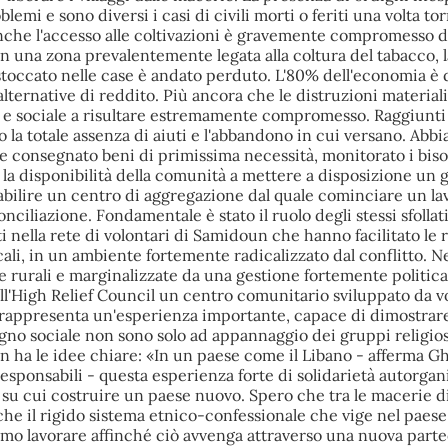
emi e sono diversi i casi di civili morti o feriti una volta tor
 Anche l'accesso alle coltivazioni è gravemente compromesso d
n una zona prevalentemente legata alla coltura del tabacco, 
stoccato nelle case è andato perduto. L'80% dell'economia è d
lternative di reddito. Più ancora che le distruzioni materiali,
e sociale a risultare estremamente compromesso. Raggiunti i 
 la totale assenza di aiuti e l'abbandono in cui versano. Abb
 e consegnato beni di primissima necessità, monitorato i bis
 la disponibilità della comunità a mettere a disposizione un 
abilire un centro di aggregazione dal quale cominciare un la
nciliazione. Fondamentale è stato il ruolo degli stessi sfollat
i nella rete di volontari di Samidoun che hanno facilitato le 
ali, in un ambiente fortemente radicalizzato dal conflitto. N
e rurali e marginalizzate da una gestione fortemente politica 
ll'High Relief Council un centro comunitario sviluppato da v
i rappresenta un'esperienza importante, capace di dimostrare
egno sociale non sono solo ad appannaggio dei gruppi religiosi
 ha le idee chiare: «In un paese come il Libano - afferma G
sponsabili - questa esperienza forte di solidarietà autorgan
 su cui costruire un paese nuovo. Spero che tra le macerie d
e il rigido sistema etnico-confessionale che vige nel paese.
o lavorare affinché ciò avvenga attraverso una nuova part