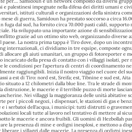
te per.... Samidoun è un network composto da diversi grupp
i e palestinesi impegnate nella difesa dei diritti umani e civil
iversitari, istituti culturali e organizzazioni della sinistra co
 mese di guerra, Samidoun ha prestato soccorso a circa 16.00
 in fuga dal sud, ha fornito circa 70.000 pasti caldi, supporto
ciale. Ha sviluppato una importante azione di sensibilizzazio
nflitto grazie ad un ottimo sito web, organizzando diverse a
el paese. La nostra prima tappa è Tiro dove, dopo un incontro
le ong internazionali, ci dividiamo in tre equipe, composte og
i allocare gli aiuti umanitari, un gruppo di fotoreporter e 
o incaricato della presa di contatto con i villaggi isolati, per
are le condizioni per l'apertura di centri di coordinamento ne
ilmente raggiungibili. Inizia il nostro viaggio nel cuore del su
 assi a est di Tiro: nord est, Sreifa; est, Tibnine e sud est, Ait
gio situato a 12 chilometri dalla blue line. Tra le strade di mo
 la distruzione, le macerie e il terribile puzzo di morte lascian
mascherine. Nei villaggi la maggioranza delle unità abitative s
rte per i piccoli negozi, i dispensari, le stazioni di gas e benz
e i serbatoi dell'acqua, i municipi: tutti distrutti o graveme
olazioni locali tutte al lavoro nel tentativo di mettere al sic
sotto le macerie e ancora fruibili. Gli uomini di Hezbollah pa
care la presenza di mine e ordigni inesplosi, e mettono a dis
liberare i villaggi dalle macerie. La presenza di ordigni inesp