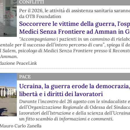
CONFLITTI
Per il 2026, le attività di assistenza sanitaria saran
da OTB Foundation
Soccorrere le vittime della guerra, l'os
Medici Senza Frontiere ad Amman in G
"Accompagniamo i pazienti in un cammino di rielab
tale per il successo dell’intero percorso di cura”, spiega il do
alem, psicologo di Medici Senza Frontiere presso il Reconst
i Amman.
dazione PeaceLink
PACE
Ucraina, la guerra erode la democrazia,
libertà e i diritti dei lavoratori
Durante l’incontro del 26 agosto con le sindacaliste 
dell’Organizzazione Regionale di Odessa del Sindaca
lavoratori dell’Istruzione e della scienza dell’Ucrain
un fitto scambio di informazioni e commenti.
 Mauro Carlo Zanella