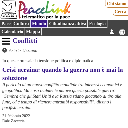
Chi siamo
Cerca
Pace
Cultura
Mondo
Cittadinanza attiva
Ecologia
Calendario
Mappa
Conflitti
Asia
>
Ucraina
In queste ore sale la tensione politica e diplomatica
Crisi ucraina: quando la guerra non è mai la
soluzione
Il pericolo di un nuovo conflitto mondiale tra interessi economici e
geopolitici. Ma cosa realmente muove questa possibile guerra?
"Sembra che gli Stati Uniti e la Russia stiano giocando al tiro alla
fune, ed è tempo di ritenere entrambi responsabili”, dicono i
pacifisti ucraini.
21 febbraio 2022
Dale Zaccaria