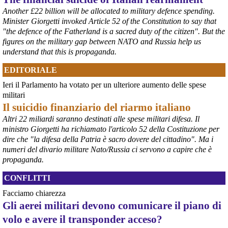
questa disponibilità.
Another £22 billion will be allocated to military defence spending.
#
ILVA
#
Taranto
Minister Giorgetti invoked Article 52 of the Constitution to say that
"the defence of the Fatherland is a sacred duty of the citizen". But the
figures on the military gap between NATO and Russia help us
understand that this is propaganda.
EDITORIALE
Ieri il Parlamento ha votato per un ulteriore aumento delle spese
militari
Il suicidio finanziario del riarmo italiano
Altri 22 miliardi saranno destinati alle spese militari difesa. Il
ministro Giorgetti ha richiamato l'articolo 52 della Costituzione per
@peacelink
 - 
6/8/2026 21:36
dire che "la difesa della Patria è sacro dovere del cittadino". Ma i
numeri del divario militare Nato/Russia ci servono a capire che è
giornalerossoblu.it/ex-ilva-sc
Nel tavolo convocato al Ministero delle Imprese e del Made in Italy, 
propaganda.
il Governo ha annunciato l’intenzione di predisporre un 
provvedimento straordinario per attenuare le conseguenze 
CONFLITTI
economiche e sociali dello stop dell’area a caldo, invitando le 
Facciamo chiarezza
rappresentanze del territorio a presentare proposte operative.
Gli aerei militari devono comunicare il piano di
#
ILVA
#
Taranto
volo e avere il transponder acceso?