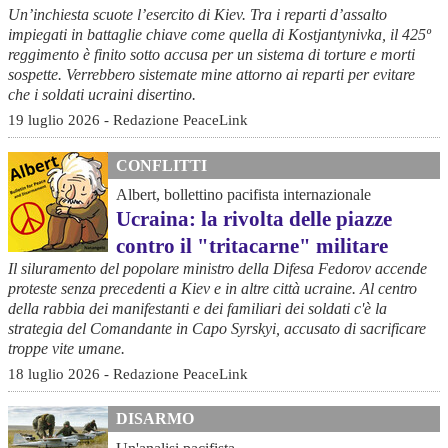
Un’inchiesta scuote l’esercito di Kiev. Tra i reparti d’assalto
impiegati in battaglie chiave come quella di Kostjantynivka, il 425º
reggimento è finito sotto accusa per un sistema di torture e morti
sospette. Verrebbero sistemate mine attorno ai reparti per evitare
che i soldati ucraini disertino.
19 luglio 2026 - Redazione PeaceLink
CONFLITTI
Albert, bollettino pacifista internazionale
Ucraina: la rivolta delle piazze
contro il "tritacarne" militare
Il siluramento del popolare ministro della Difesa Fedorov accende
proteste senza precedenti a Kiev e in altre città ucraine. Al centro
della rabbia dei manifestanti e dei familiari dei soldati c'è la
strategia del Comandante in Capo Syrskyi, accusato di sacrificare
troppe vite umane.
18 luglio 2026 - Redazione PeaceLink
DISARMO