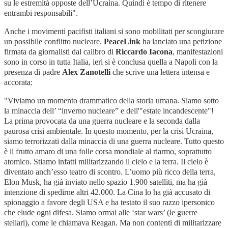
su le estremità opposte dell’Ucraina. Quindi
è tempo di ritenere
entrambi responsabili".
Anche i movimenti pacifisti italiani si sono mobilitati per scongiurare
un possibile conflitto nucleare.
PeaceLink
ha lanciato una petizione
firmata da giornalisti dal calibro di
Riccardo Iacona
, manifestazioni
sono in corso in tutta Italia, ieri si è conclusa quella a Napoli con la
presenza di padre
Alex Zanotelli
che scrive una lettera intensa e
accorata:
"Viviamo un momento drammatico della storia umana. Siamo sotto
la minaccia dell’ “inverno nucleare” e dell'"estate incandescente"!
La prima provocata da una guerra nucleare e la seconda dalla
paurosa crisi ambientale. In questo momento, per la crisi Ucraina,
siamo terrorizzati dalla minaccia di una guerra nucleare. Tutto questo
è il frutto amaro di una folle corsa mondiale al riarmo, soprattutto
atomico. Stiamo infatti militarizzando il cielo e la terra. Il cielo è
diventato anch’esso teatro di scontro. L’uomo più ricco della terra,
Elon Musk, ha già inviato nello spazio 1.900 satelliti, ma ha già
intenzione di spedirne altri 42.000. La Cina lo ha già accusato di
spionaggio a favore degli USA e ha testato il suo razzo ipersonico
che elude ogni difesa. Siamo ormai alle ‘star wars’ (le guerre
stellari), come le chiamava Reagan. Ma non contenti di militarizzare