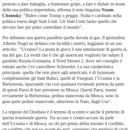
pretesto a dare battaglia, a fomentare golpe, a fare e disfare in nome
della sua politica imperialista, afferma il noto linguista
Noam
Chomsky
: "
Biden come Trump o peggio. Nulla è cambiato nella
politica estera degli Stati Uniti. Gli Stati Uniti fanno quello che
devono fare per poter controllare il mondo".
Poi abbiamo una guerra parallela quella dovuta al gas. Il giornalista
Alberto Negri ne delinea con lucidità i motivi, leggiamo in un suo
articolo: "
Ucraina? La posta in gioco è una simulazione di guerra sì,
ma del gas. La verità che è che gli americani vogliono far saltare il
gasdotto Russia-Germania, il Nord Stream 2, dove nel consiglio è
entrato anche l’ex cancelliere Schroeder. La sua caratteristica
principale, quella che non piace agli americani, è di bypassare
completamente gli Stati Baltici, quelli di Visegrad, l’Ucraina e la
Bielorussia, spazzando via così qualsiasi eventuale pretesa da parte
di questi Paesi di fare pressione su Mosca. Questi Paesi, tranne
ovviamente la Bielorussia, pedina manovrata da Mosca, sono in
gran parte pedine manovrate, attraverso la Nato, dagli Usa".
La regione del Donbass è il terreno di scontro e anche il pretesto di
questa irrazionale guerra. Tra accuse e contro-accuse da parte
dell’Ucraina e di Mosca, su chi per primo abbia iniziato il conflitto,
un conflitto che poi va avanti da anni, sappiamo che migliaia di civili