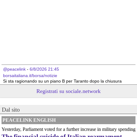
@peacelink
 - 
6/8/2026 21:45
borsaitaliana.it/borsa/notizie
Si sta ragionando su un piano B per Taranto dopo la chiusura 
dell’area a caldo dell’ILVA?
Registrati su sociale.network
#
ILVA
#
Taranto
@peacelink
 - 
6/8/2026 21:41
Dal sito
cronachetarantine.it/index.php
il Governo ha manifestato l’intenzione di predisporre un 
provvedimento straordinario per attenuare le conseguenze 
PEACELINK ENGLISH
economiche e sociali della prevista fermata dell’area a caldo e ha 
Yesterday, Parliament voted for a further increase in military spending
chiesto alle rappresentanze del territorio di formulare proposte 
The financial suicide of Italian rearmament
concrete per definirne i contenuti. Casartigiani valuta positivamente 