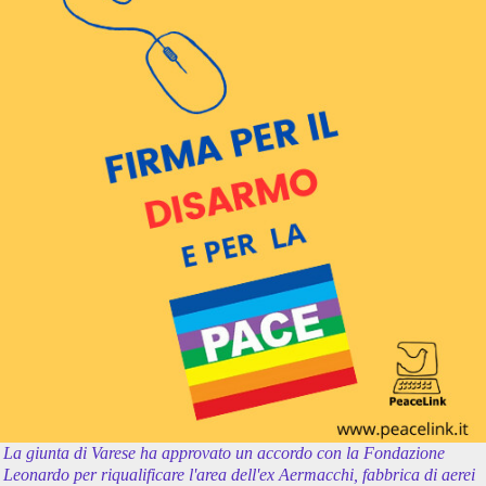
La giunta di Varese ha approvato un accordo con la Fondazione
Leonardo per riqualificare l'area dell'ex Aermacchi, fabbrica di aerei