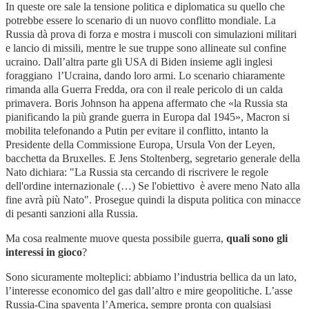
In queste ore sale la tensione politica e diplomatica su quello che
potrebbe essere lo scenario di un nuovo conflitto mondiale. La
Russia dà prova di forza e mostra i muscoli con simulazioni militari
e lancio di missili, mentre le sue truppe sono allineate sul confine
ucraino. Dall’altra parte gli USA di Biden insieme agli inglesi
foraggiano l’Ucraina, dando loro armi. Lo scenario chiaramente
rimanda alla Guerra Fredda, ora con il reale pericolo di un calda
primavera. Boris Johnson ha appena affermato che
«la Russia sta
pianificando la più grande guerra in Europa dal 1945», Macron si
mobilita telefonando a Putin per evitare il conflitto, intanto la
Presidente della Commissione Europa, Ursula Von der Leyen,
bacchetta da Bruxelles. E
Jens Stoltenberg, segretario generale della
Nato dichiara
:
"La Russia sta cercando di riscrivere le regole
dell'ordine internazionale (…) Se l'obiettivo è avere meno Nato alla
fine avrà più Nato". Prosegue quindi la disputa politica con minacce
di pesanti sanzioni alla Russia.
Ma cosa realmente muove questa possibile guerra,
quali sono gli
interessi in gioco
?
Sono sicuramente molteplici: abbiamo l’industria bellica da un lato,
l’interesse economico del gas dall’altro e mire geopolitiche. L’asse
Russia-Cina spaventa l’America, sempre pronta con qualsiasi