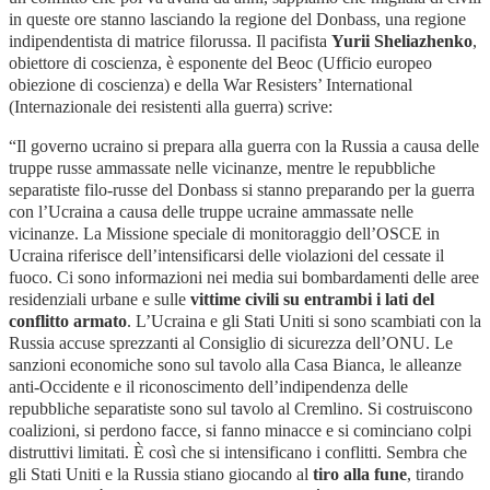
in queste ore stanno lasciando la regione del Donbass, una regione
indipendentista di matrice filorussa. Il pacifista
Yurii Sheliazhenko
,
obiettore di coscienza, è esponente del Beoc (Ufficio europeo
obiezione di coscienza) e della War Resisters’ International
(Internazionale dei resistenti alla guerra)
scrive:
“
Il governo ucraino si prepara alla guerra con la Russia a causa delle
truppe russe ammassate nelle vicinanze, mentre le repubbliche
separatiste filo-russe del Donbass si stanno preparando per la guerra
con l’Ucraina a causa delle truppe ucraine ammassate nelle
vicinanze.
La Missione speciale di monitoraggio dell’OSCE in
Ucraina riferisce dell’intensificarsi delle violazioni del cessate il
fuoco. Ci sono informazioni nei media sui bombardamenti delle aree
residenziali urbane e sulle
vittime civili su entrambi i lati del
conflitto armato
. L’Ucraina e gli Stati Uniti si sono scambiati con la
Russia accuse sprezzanti al Consiglio di sicurezza dell’ONU.
Le
sanzioni economiche sono sul tavolo alla Casa Bianca, le alleanze
anti-Occidente e il riconoscimento dell’indipendenza delle
repubbliche separatiste sono sul tavolo al Cremlino. Si costruiscono
coalizioni, si perdono facce, si fanno minacce e si cominciano colpi
distruttivi limitati. È così che si intensificano i conflitti.
Sembra che
gli Stati Uniti e la Russia stiano giocando al
tiro alla fune
, tirando