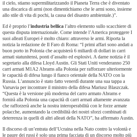
il cielo, stiamo supermilitarizzando il Pianeta Terra che è diventato
una discarica di armi (non dimentichiamo che le armi sono, insieme
allo stile di vita di pochi, la causa del disastro ambientale.)”.
Ed è proprio l’
industria bellica
l’altro elemento sullo scacchiere di
questa disputa internazionale. Come intende l’America proteggere I
suoi alleati Europei è molto chiaro: attraverso le armi. Riporta la
notizia la redazione de Il Faro di Roma:
“I primi affari sono andati a
buon porto in Polonia che acquisterà 6 miliardi di dollari in carri
armati statunitensi, ponti d’assalto ed esplosivi. A darne notizia è il
segretario alla difesa Lloyd Austin. Gli Stati Uniti venderanno 250
carri armati M1A2 Abrams alla Polonia per rafforzare ulteriormente
le capacità di difesa lungo il fianco orientale della NATO con la
Russia. L’annuncio è stato fatto venerdì durante una sua tappa a
Varsavia per incontrare il ministro della difesa Mariusz Blaszczak.
“Questa è la versione più moderna del carro armato Abrams e
fornirà alla Polonia una capacità di carri armati altamente avanzata
che rafforzerà anche la nostra interoperabilità con le forze armate
polacche, aumentando la credibilità dei nostri sforzi combinati di
deterrenza in quelli di altri alleati della NATO”, ha affermato Austin.
Il discorso di un’entrata dell’Ucraina nella Nato contro la volontà e
le paure dei russi è solo una prima facciata di un discorso molto più