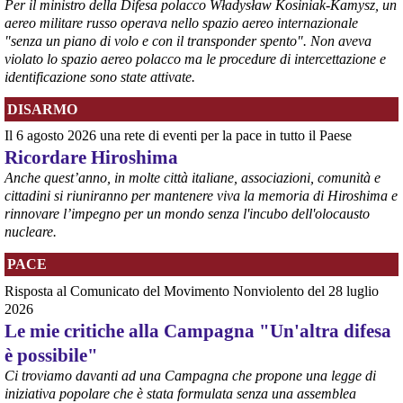
Per il ministro della Difesa polacco Władysław Kosiniak-Kamysz, un
aereo militare russo operava nello spazio aereo internazionale
"senza un piano di volo e con il transponder spento". Non aveva
violato lo spazio aereo polacco ma le procedure di intercettazione e
identificazione sono state attivate.
DISARMO
Il 6 agosto 2026 una rete di eventi per la pace in tutto il Paese
Ricordare Hiroshima
@peacelink
 - 
6/8/2026 21:35
Anche quest’anno, in molte città italiane, associazioni, comunità e
Ultimi cento milioni di euro per l’ex Ilva, poi non saranno più 
cittadini si riuniranno per mantenere viva la memoria di Hiroshima e
possibili nuovi aiuti di Stato. Lo ha confermato il ministro Adolfo 
rinnovare l’impegno per un mondo senza l'incubo dell'olocausto
Urso durante l’incontro al Mimit con le imprese dell’indotto: la 
nucleare.
tranche conclusiva del prestito autorizzato dall’Unione europea 
dovrà essere erogata entro il 9 agosto e restituita dal futuro 
PACE
acquirente.
Fonte: Studio100
Risposta al Comunicato del Movimento Nonviolento del 28 luglio
#
ILVA
#
UE
2026
Le mie critiche alla Campagna "Un'altra difesa
@peacelink
 - 
6/8/2026 21:08
è possibile"
Il governatore di Puglia Decaro esce dal vertice al Mimit più 
preoccupato di come era entrato, lamentando l’assenza di certezze 
Ci troviamo davanti ad una Campagna che propone una legge di
sulla procedura di gara e ribadendo la necessità di un ruolo diretto 
iniziativa popolare che è stata formulata senza una assemblea