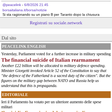
@peacelink
 - 
6/8/2026 21:45
borsaitaliana.it/borsa/notizie
Si sta ragionando su un piano B per Taranto dopo la chiusura 
dell’area a caldo dell’ILVA?
Registrati su sociale.network
#
ILVA
#
Taranto
@peacelink
 - 
6/8/2026 21:41
Dal sito
cronachetarantine.it/index.php
il Governo ha manifestato l’intenzione di predisporre un 
provvedimento straordinario per attenuare le conseguenze 
PEACELINK ENGLISH
economiche e sociali della prevista fermata dell’area a caldo e ha 
Yesterday, Parliament voted for a further increase in military spending
chiesto alle rappresentanze del territorio di formulare proposte 
The financial suicide of Italian rearmament
concrete per definirne i contenuti. Casartigiani valuta positivamente 
questa disponibilità.
Another £22 billion will be allocated to military defence spending.
#
ILVA
#
Taranto
Minister Giorgetti invoked Article 52 of the Constitution to say that
"the defence of the Fatherland is a sacred duty of the citizen". But the
figures on the military gap between NATO and Russia help us
understand that this is propaganda.
EDITORIALE
Ieri il Parlamento ha votato per un ulteriore aumento delle spese
militari