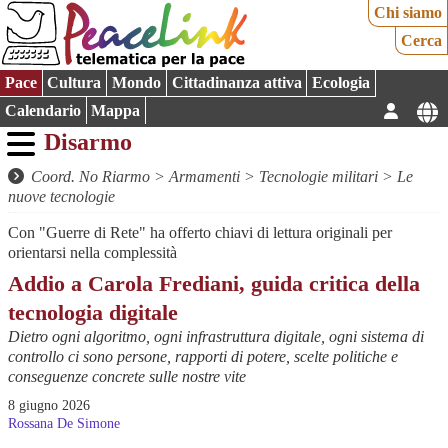
Chi siamo
Cerca
Pace
Cultura
Mondo
Cittadinanza attiva
Ecologia
Calendario
Mappa
Disarmo
Coord. No Riarmo
>
Armamenti
>
Tecnologie militari
>
Le
nuove tecnologie
Con "Guerre di Rete" ha offerto chiavi di lettura originali per
orientarsi nella complessità
Addio a Carola Frediani, guida critica della
tecnologia digitale
Dietro ogni algoritmo, ogni infrastruttura digitale, ogni sistema di
controllo ci sono persone, rapporti di potere, scelte politiche e
conseguenze concrete sulle nostre vite
8 giugno 2026
Rossana De Simone