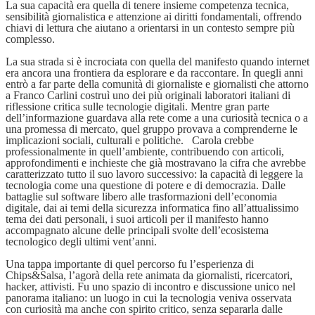
La sua capacità era quella di tenere insieme competenza tecnica,
sensibilità giornalistica e attenzione ai diritti fondamentali, offrendo
chiavi di lettura che aiutano a orientarsi in un contesto sempre più
complesso.
La sua strada si è incrociata con quella del manifesto quando internet
era ancora una frontiera da esplorare e da raccontare. In quegli anni
entrò a far parte della comunità di giornaliste e giornalisti che attorno
a Franco Carlini costruì uno dei più originali laboratori italiani di
riflessione critica sulle tecnologie digitali. Mentre gran parte
dell’informazione guardava alla rete come a una curiosità tecnica o a
una promessa di mercato, quel gruppo provava a comprenderne le
implicazioni sociali, culturali e politiche. Carola crebbe
professionalmente in quell’ambiente, contribuendo con articoli,
approfondimenti e inchieste che già mostravano la cifra che avrebbe
caratterizzato tutto il suo lavoro successivo: la capacità di leggere la
tecnologia come una questione di potere e di democrazia. Dalle
battaglie sul software libero alle trasformazioni dell’economia
digitale, dai ai temi della sicurezza informatica fino all’attualissimo
tema dei dati personali, i suoi articoli per il manifesto hanno
accompagnato alcune delle principali svolte dell’ecosistema
tecnologico degli ultimi vent’anni.
Una tappa importante di quel percorso fu l’esperienza di
Chips&Salsa, l’agorà della rete animata da giornalisti, ricercatori,
hacker, attivisti. Fu uno spazio di incontro e discussione unico nel
panorama italiano: un luogo in cui la tecnologia veniva osservata
con curiosità ma anche con spirito critico, senza separarla dalle