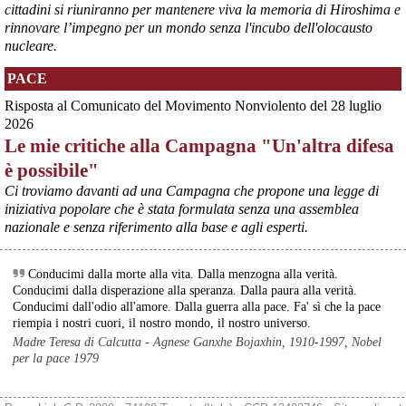
Ultimi cento milioni di euro per l’ex Ilva, poi non saranno più 
cittadini si riuniranno per mantenere viva la memoria di Hiroshima e
possibili nuovi aiuti di Stato. Lo ha confermato il ministro Adolfo 
rinnovare l’impegno per un mondo senza l'incubo dell'olocausto
Urso durante l’incontro al Mimit con le imprese dell’indotto: la 
nucleare.
tranche conclusiva del prestito autorizzato dall’Unione europea 
dovrà essere erogata entro il 9 agosto e restituita dal futuro 
PACE
acquirente.
Fonte: Studio100
Risposta al Comunicato del Movimento Nonviolento del 28 luglio
#
ILVA
#
UE
2026
Le mie critiche alla Campagna "Un'altra difesa
@peacelink
 - 
6/8/2026 21:08
è possibile"
Il governatore di Puglia Decaro esce dal vertice al Mimit più 
preoccupato di come era entrato, lamentando l’assenza di certezze 
Ci troviamo davanti ad una Campagna che propone una legge di
sulla procedura di gara e ribadendo la necessità di un ruolo diretto 
iniziativa popolare che è stata formulata senza una assemblea
dello Stato.
nazionale e senza riferimento alla base e agli esperti.
Anche il sindaco di Taranto, Bitetti, chiede un piano industriale 
chiaro, garanzie sulla salute e strumenti di tutela per i lavoratori 
dell’area a freddo. La Provincia parla di un tavolo “senza decisioni”.
Conducimi dalla morte alla vita. Dalla menzogna alla verità.
Fonte: Cronache Tarantine 
Conducimi dalla disperazione alla speranza. Dalla paura alla verità.
#
ILVA
Conducimi dall'odio all'amore. Dalla guerra alla pace. Fa' sì che la pace
riempia i nostri cuori, il nostro mondo, il nostro universo.
@peacelink
 - 
6/8/2026 21:08
Madre Teresa di Calcutta - Agnese Ganxhe Bojaxhin, 1910-1997, Nobel
cronachetarantine.it/index.php
per la pace 1979
Il ministro ha ribadito che il Governo applicherà la sentenza, ma 
agirà per evitare quella che i sindacati definiscono una “bomba 
sociale”, tutelando i lavoratori dell’Ilva e dell’indotto e garantendo la 