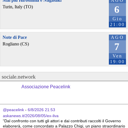
Mai più Hiroshima e Nagasaki
AGO
6
Turin, Italy (TO)
Gio
21:00
Note di Pace
AGO
7
Rogliano (CS)
Ven
19:00
sociale.network
Associazione Peacelink
@peacelink
 - 
6/8/2026 21:53
askanews.it/2026/08/05/ex-ilva
“Dal confronto con tutti gli attori e dai contributi raccolti il Governo 
elaborerà, come concordato a Palazzo Chigi, un piano straordinario 