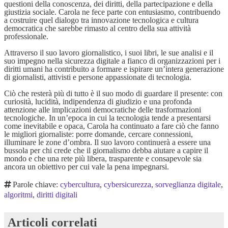
questioni della conoscenza, dei diritti, della partecipazione e della
giustizia sociale. Carola ne fece parte con entusiasmo, contribuendo
a costruire quel dialogo tra innovazione tecnologica e cultura
democratica che sarebbe rimasto al centro della sua attività
professionale.
Attraverso il suo lavoro giornalistico, i suoi libri, le sue analisi e il
suo impegno nella sicurezza digitale a fianco di organizzazioni per i
diritti umani ha contribuito a formare e ispirare un’intera generazione
di giornalisti, attivisti e persone appassionate di tecnologia.
Ciò che resterà più di tutto è il suo modo di guardare il presente: con
curiosità, lucidità, indipendenza di giudizio e una profonda
attenzione alle implicazioni democratiche delle trasformazioni
tecnologiche. In un’epoca in cui la tecnologia tende a presentarsi
come inevitabile e opaca, Carola ha continuato a fare ciò che fanno
le migliori giornaliste: porre domande, cercare connessioni,
illuminare le zone d’ombra. Il suo lavoro continuerà a essere una
bussola per chi crede che il giornalismo debba aiutare a capire il
mondo e che una rete più libera, trasparente e consapevole sia
ancora un obiettivo per cui vale la pena impegnarsi.
Parole chiave:
cybercultura
,
cybersicurezza
,
sorveglianza digitale
,
algoritmi
,
diritti digitali
Articoli correlati