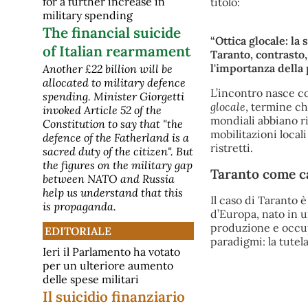
for a further increase in
titolo:
military spending
The financial suicide
“Ottica glocale: la 
of Italian rearmament
Taranto, contrasto,
l'importanza della
Another £22 billion will be
allocated to military defence
L’incontro nasce co
spending. Minister Giorgetti
glocale
, termine ch
invoked Article 52 of the
mondiali abbiano ri
Constitution to say that "the
mobilitazioni local
defence of the Fatherland is a
ristretti.
sacred duty of the citizen". But
the figures on the military gap
Taranto come c
between NATO and Russia
help us understand that this
Il caso di Taranto 
is propaganda.
d’Europa, nato in u
produzione e occup
EDITORIALE
paradigmi: la tutela
Ieri il Parlamento ha votato
per un ulteriore aumento
delle spese militari
Il suicidio finanziario