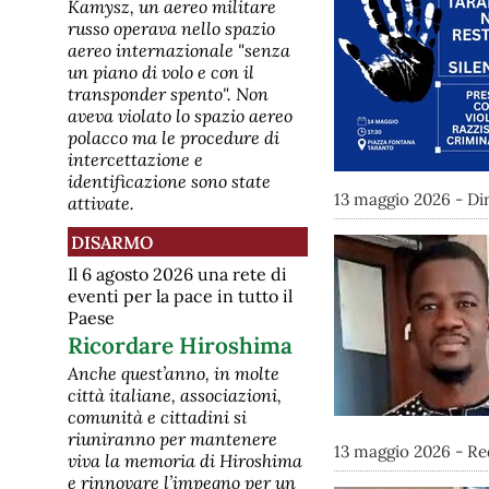
Kamysz, un aereo militare
russo operava nello spazio
aereo internazionale "senza
un piano di volo e con il
transponder spento". Non
aveva violato lo spazio aereo
polacco ma le procedure di
intercettazione e
identificazione sono state
13 maggio 2026 - Di
attivate.
DISARMO
Il 6 agosto 2026 una rete di
eventi per la pace in tutto il
Paese
Ricordare Hiroshima
Anche quest’anno, in molte
città italiane, associazioni,
comunità e cittadini si
riuniranno per mantenere
13 maggio 2026 - R
viva la memoria di Hiroshima
e rinnovare l’impegno per un