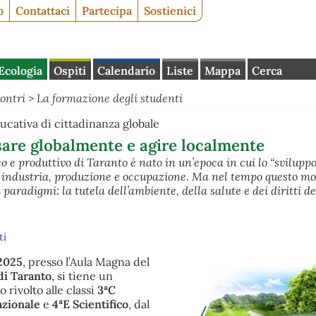
o
Contattaci
Partecipa
Sostienici
Ecologia
Ospiti
Calendario
Liste
Mappa
Cerca
ontri
>
La formazione degli studenti
ucativa di cittadinanza globale
sare globalmente e agire localmente
o e produttivo di Taranto è nato in un’epoca in cui lo “sviluppo
industria, produzione e occupazione. Ma nel tempo questo mod
paradigmi: la tutela dell’ambiente, della salute e dei diritti de
ti
2025
, presso l’Aula Magna del
di Taranto
, si tiene un
 rivolto alle classi
3ªC
azionale
e
4ªE Scientifico
, dal