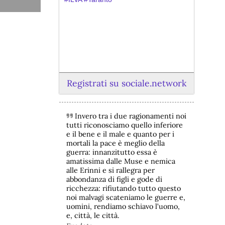
Registrati su sociale.network
Invero tra i due ragionamenti noi
@peacelink
 - 
6/8/2026 21:45
tutti riconosciamo quello inferiore
borsaitaliana.it/borsa/notizie
e il bene e il male e quanto per i
Si sta ragionando su un piano B per 
mortali la pace è meglio della
Taranto dopo la chiusura dell’area a 
guerra: innanzitutto essa è
caldo dell’ILVA?
amatissima dalle Muse e nemica
#
ILVA
#
Taranto
alle Erinni e si rallegra per
abbondanza di figli e gode di
@peacelink
 - 
6/8/2026 21:41
ricchezza: rifiutando tutto questo
cronachetarantine.it/index.php
noi malvagi scateniamo le guerre e,
il Governo ha manifestato l’intenzione 
uomini, rendiamo schiavo l’uomo,
di predisporre un provvedimento 
e, città, le città.
straordinario per attenuare le 