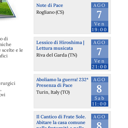
Note di Pace
AGO
7
Rogliano (CS)
Ven
19:00
o di
Lessico di Hiroshima |
AGO
miche
Lettura musicata
7
 scelte e le
Riva del Garda (TN)
fici
Ven
21:00
Aboliamo la guerra! 232ª
AGO
erurgici
Presenza di Pace
8
,
Turin, Italy (TO)
ovi
Sab
11:00
Il Cantico di Frate Sole.
AGO
Abitare la casa comune
8