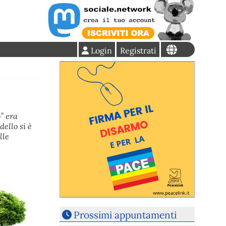
Login
Registrati
” era
ello si è
lle
Prossimi appuntamenti