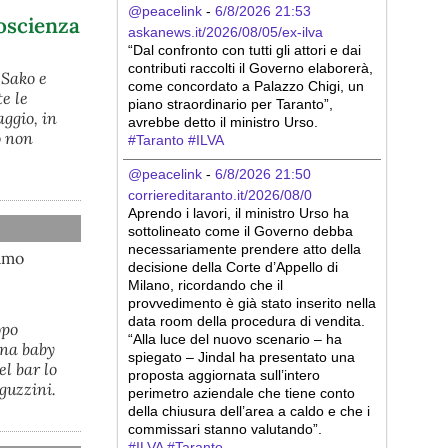
@peacelink
 - 
6/8/2026 21:53
coscienza
askanews.it/2026/08/05/ex-ilva
“Dal confronto con tutti gli attori e dai 
contributi raccolti il Governo elaborerà, 
 Sako e
come concordato a Palazzo Chigi, un 
e le
piano straordinario per Taranto”, 
ggio, in
avrebbe detto il ministro Urso.
o non
#
Taranto
#
ILVA
@peacelink
 - 
6/8/2026 21:50
corriereditaranto.it/2026/08/0
Aprendo i lavori, il ministro Urso ha 
sottolineato come il Governo debba 
necessariamente prendere atto della 
iamo
decisione della Corte d’Appello di 
Milano, ricordando che il 
provvedimento è già stato inserito nella 
data room della procedura di vendita. 
opo
“Alla luce del nuovo scenario – ha 
una baby
spiegato – Jindal ha presentato una 
el bar lo
proposta aggiornata sull’intero 
aguzzini.
perimetro aziendale che tiene conto 
della chiusura dell’area a caldo e che i 
commissari stanno valutando”.
#
ILVA
#
Taranto