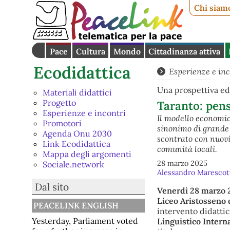
Chi siam
Pace
Cultura
Mondo
Cittadinanza attiva
Ecodidattica
Esperienze e inc
Una prospettiva ed
Materiali didattici
Progetto
Taranto: pen
Esperienze e incontri
Il modello economic
Promotori
sinonimo di grande 
Agenda Onu 2030
scontrato con nuovi 
Link Ecodidattica
comunità locali.
Mappa degli argomenti
28 marzo 2025
Sociale.network
Alessandro Marescot
Dal sito
Venerdì 28 marzo 
Liceo Aristosseno 
PEACELINK ENGLISH
intervento didattico
Yesterday, Parliament voted
Linguistico Intern