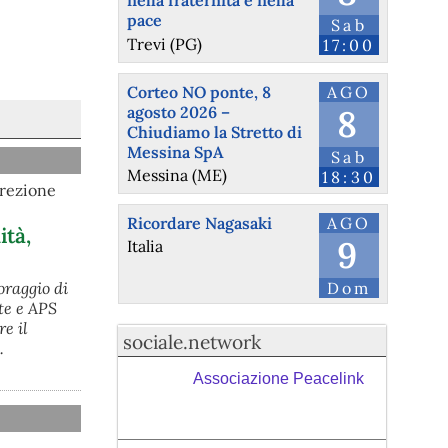
nella fraternità e nella
pace
Sab
Trevi (PG)
17:00
Corteo NO ponte, 8
AGO
agosto 2026 –
8
Chiudiamo la Stretto di
Messina SpA
Sab
Messina (ME)
18:30
irezione
Ricordare Nagasaki
AGO
ità,
9
Italia
Dom
oraggio di
te e APS
e il
sociale.network
.
Associazione Peacelink