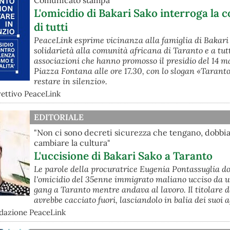
Comunicato stampa
L'omicidio di Bakari Sako interroga la 
di tutti
PeaceLink esprime vicinanza alla famiglia di Bakari
solidarietà alla comunità africana di Taranto e a tutt
associazioni che hanno promosso il presidio del 14 ma
Piazza Fontana alle ore 17.30, con lo slogan «Tarant
restare in silenzio».
rettivo PeaceLink
EDITORIALE
"Non ci sono decreti sicurezza che tengano, dobb
cambiare la cultura"
L'uccisione di Bakari Sako a Taranto
Le parole della procuratrice Eugenia Pontassuglia d
l'omicidio del 35enne immigrato maliano ucciso da 
gang a Taranto mentre andava al lavoro. Il titolare d
avrebbe cacciato fuori, lasciandolo in balia dei suoi 
edazione PeaceLink