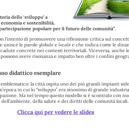
storia dello ‘sviluppo’ a
 economia e sostenibilità,
 partecipazione popolare per il futuro delle comunità”
.
n l’intento di promuovere una riflessione critica sul concett
e unisce le parole
globale
e
locale
e che indica come le dina
cadute concrete nei contesti territoriali. Viceversa, anche le
i possono avere risonanza e impatto ben oltre i confini geogra
aso didattico esemplare
è emblematico: la città ospita uno dei più grandi impianti sid
n’epoca in cui lo “sviluppo” era sinonimo di grande industria
azione. Ma nel tempo questo modello si è scontrato con nu
 dell’ambiente, della salute e dei diritti delle comunità locali.
Clicca qui per vedere le slides