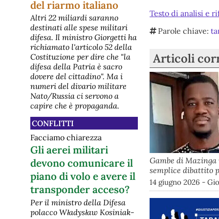
del riarmo italiano
Testo di analisi e ri
Altri 22 miliardi saranno
destinati alle spese militari
Parole chiave:
ta
difesa. Il ministro Giorgetti ha
richiamato l'articolo 52 della
Articoli cor
Costituzione per dire che "la
difesa della Patria è sacro
dovere del cittadino". Ma i
numeri del divario militare
Nato/Russia ci servono a
capire che è propaganda.
CONFLITTI
Facciamo chiarezza
Gli aerei militari
Gambe di Mazinga il
devono comunicare il
semplice dibattito p
piano di volo e avere il
14 giugno 2026 - Gi
transponder acceso?
Per il ministro della Difesa
polacco Władysław Kosiniak-