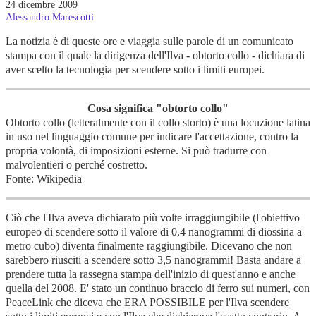
24 dicembre 2009
Alessandro Marescotti
La notizia è di queste ore e viaggia sulle parole di un comunicato
stampa con il quale la dirigenza dell'Ilva - obtorto collo - dichiara di
aver scelto la tecnologia per scendere sotto i limiti europei.
Cosa significa "obtorto collo"
Obtorto collo (letteralmente con il collo storto) è una locuzione latina
in uso nel linguaggio comune per indicare l'accettazione, contro la
propria volontà, di imposizioni esterne. Si può tradurre con
malvolentieri o perché costretto.
Fonte: Wikipedia
Ciò che l'Ilva aveva dichiarato più volte irraggiungibile (l'obiettivo
europeo di scendere sotto il valore di 0,4 nanogrammi di diossina a
metro cubo) diventa finalmente raggiungibile. Dicevano che non
sarebbero riusciti a scendere sotto 3,5 nanogrammi! Basta andare a
prendere tutta la rassegna stampa dell'inizio di quest'anno e anche
quella del 2008. E' stato un continuo braccio di ferro sui numeri, con
PeaceLink che diceva che ERA POSSIBILE per l'Ilva scendere