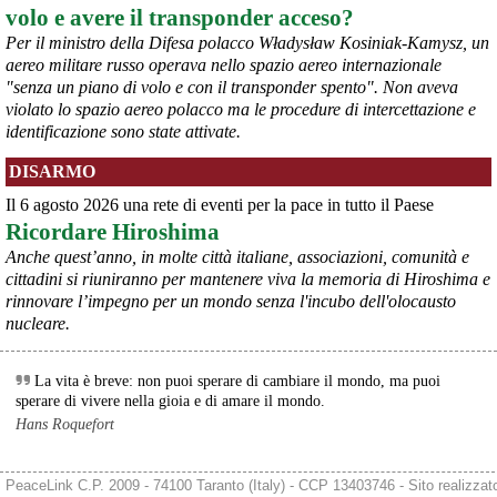
volo e avere il transponder acceso?
Per il ministro della Difesa polacco Władysław Kosiniak-Kamysz, un
aereo militare russo operava nello spazio aereo internazionale
"senza un piano di volo e con il transponder spento". Non aveva
violato lo spazio aereo polacco ma le procedure di intercettazione e
identificazione sono state attivate.
@peacelink
 - 
6/8/2026 21:35
DISARMO
Ultimi cento milioni di euro per l’ex Ilva, poi non saranno più 
possibili nuovi aiuti di Stato. Lo ha confermato il ministro Adolfo 
Il 6 agosto 2026 una rete di eventi per la pace in tutto il Paese
Urso durante l’incontro al Mimit con le imprese dell’indotto: la 
Ricordare Hiroshima
tranche conclusiva del prestito autorizzato dall’Unione europea 
dovrà essere erogata entro il 9 agosto e restituita dal futuro 
Anche quest’anno, in molte città italiane, associazioni, comunità e
acquirente.
cittadini si riuniranno per mantenere viva la memoria di Hiroshima e
Fonte: Studio100
rinnovare l’impegno per un mondo senza l'incubo dell'olocausto
#
ILVA
#
UE
nucleare.
@peacelink
 - 
6/8/2026 21:08
Il governatore di Puglia Decaro esce dal vertice al Mimit più 
La vita è breve: non puoi sperare di cambiare il mondo, ma puoi
preoccupato di come era entrato, lamentando l’assenza di certezze 
sperare di vivere nella gioia e di amare il mondo.
sulla procedura di gara e ribadendo la necessità di un ruolo diretto 
Hans Roquefort
dello Stato.
Anche il sindaco di Taranto, Bitetti, chiede un piano industriale 
chiaro, garanzie sulla salute e strumenti di tutela per i lavoratori 
PeaceLink C.P. 2009 - 74100 Taranto (Italy) - CCP 13403746 - Sito realizzat
dell’area a freddo. La Provincia parla di un tavolo “senza decisioni”.