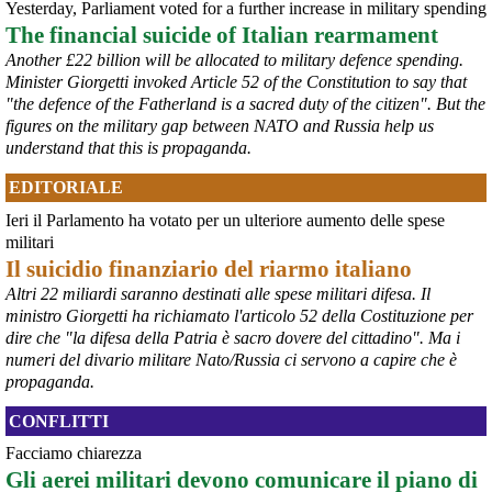
Yesterday, Parliament voted for a further increase in military spending
The financial suicide of Italian rearmament
Another £22 billion will be allocated to military defence spending.
Minister Giorgetti invoked Article 52 of the Constitution to say that
"the defence of the Fatherland is a sacred duty of the citizen". But the
figures on the military gap between NATO and Russia help us
understand that this is propaganda.
EDITORIALE
Ieri il Parlamento ha votato per un ulteriore aumento delle spese
@peacelink
 - 
6/8/2026 21:36
militari
giornalerossoblu.it/ex-ilva-sc
Il suicidio finanziario del riarmo italiano
Nel tavolo convocato al Ministero delle Imprese e del Made in Italy, 
Altri 22 miliardi saranno destinati alle spese militari difesa. Il
il Governo ha annunciato l’intenzione di predisporre un 
ministro Giorgetti ha richiamato l'articolo 52 della Costituzione per
provvedimento straordinario per attenuare le conseguenze 
dire che "la difesa della Patria è sacro dovere del cittadino". Ma i
economiche e sociali dello stop dell’area a caldo, invitando le 
rappresentanze del territorio a presentare proposte operative.
numeri del divario militare Nato/Russia ci servono a capire che è
#
ILVA
#
Taranto
propaganda.
CONFLITTI
Facciamo chiarezza
Gli aerei militari devono comunicare il piano di