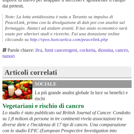
dai pretesti.
Note: La lotta antidiossina è nata a Taranto su impulso di
PeaceLink, prima con la divulgazione di dati poi con analisi sul
formaggio. Aiutaci ad andare avanti. Il tuo aiuto economico sarà
usato per ulteriori studi e ricerche. Fai una donazione online
cliccando su
http://vpos.bancaetica.com/peacelink.php
Parole chiave:
ilva
,
fumi cancerogeni
,
cockeria
,
diossina
,
cancro
,
tumori
Articoli correlati
SOCIALE
La più grande analisi globale fa luce su benefici e
rischi
Vegetariani e rischio di cancro
Lo studio è stato pubblicato sul British Journal of Cancer. Condotto
su 1,8 milioni di persone in tre continenti rivela associazioni tra
diverse diete e l'incidenza di 17 tipi di cancro. Una comparazione
con lo studio EPIC (European Prospective Investigation into