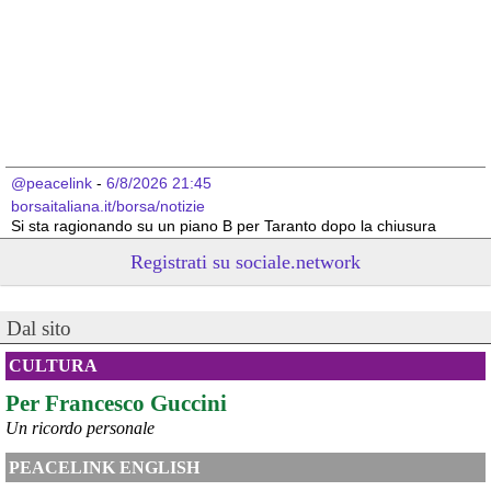
@peacelink
 - 
6/8/2026 21:45
borsaitaliana.it/borsa/notizie
Si sta ragionando su un piano B per Taranto dopo la chiusura 
dell’area a caldo dell’ILVA?
Registrati su sociale.network
#
ILVA
#
Taranto
@peacelink
 - 
6/8/2026 21:41
Dal sito
cronachetarantine.it/index.php
il Governo ha manifestato l’intenzione di predisporre un 
provvedimento straordinario per attenuare le conseguenze 
CULTURA
economiche e sociali della prevista fermata dell’area a caldo e ha 
Per Francesco Guccini
chiesto alle rappresentanze del territorio di formulare proposte 
concrete per definirne i contenuti. Casartigiani valuta positivamente 
Un ricordo personale
questa disponibilità.
#
ILVA
#
Taranto
PEACELINK ENGLISH