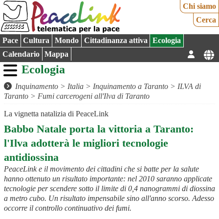
Chi siamo
Cerca
Pace
Cultura
Mondo
Cittadinanza attiva
Ecologia
Calendario
Mappa
Ecologia
Inquinamento
>
Italia
>
Inquinamento a Taranto
>
ILVA di
Taranto
>
Fumi carcerogeni all'Ilva di Taranto
La vignetta natalizia di PeaceLink
Babbo Natale porta la vittoria a Taranto:
l'Ilva adotterà le migliori tecnologie
antidiossina
PeaceLink e il movimento dei cittadini che si batte per la salute
hanno ottenuto un risultato importante: nel 2010 saranno applicate
tecnologie per scendere sotto il limite di 0,4 nanogrammi di diossina
a metro cubo. Un risultato impensabile sino all'anno scorso. Adesso
occorre il controllo continuativo dei fumi.