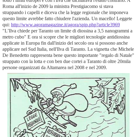
sotto i limiti europei e con l'Ilva che dichiarava l'esatto contrario. A
Roma all'inizio de 2009 la ministra Prestigiacomo si stava
strappando i capelli e diceva che la legge regionale che imponeva
questo limite avrebbe fatto chiudere l'azienda. Un macello! Leggete
qui:
http://www.agoramagazine.it/agora/spip.php?article3969
"L’Ilva chiede per Taranto un limite di diossina a 3,5 nanogrammi a
metro cubo" E ora si scopre che le migliori tecnologie antidiossina
applicate in Europa fin dall'inizio del secolo ora si possono anche
applicare nel Sud Italia, nell'Ilva di Taranto. La vignetta che Michele
De Benedetto rappresenta bene questo importante "regalo di Natale"
strappato con la lotta e con ben due cortei a Taranto di oltre 20mila
persone organizzati da Altamarea nel 2008 e nel 2009.