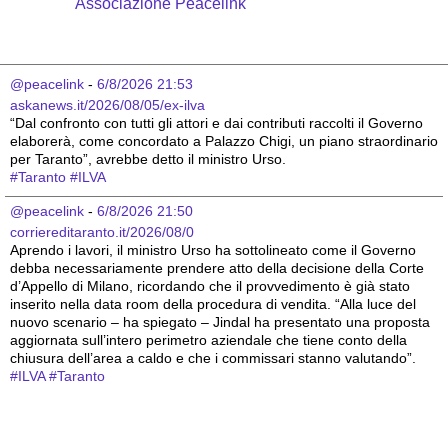
Associazione Peacelink
@peacelink
 - 
6/8/2026 21:53
askanews.it/2026/08/05/ex-ilva
“Dal confronto con tutti gli attori e dai contributi raccolti il Governo 
elaborerà, come concordato a Palazzo Chigi, un piano straordinario 
per Taranto”, avrebbe detto il ministro Urso.
#
Taranto
#
ILVA
@peacelink
 - 
6/8/2026 21:50
corriereditaranto.it/2026/08/0
Aprendo i lavori, il ministro Urso ha sottolineato come il Governo 
debba necessariamente prendere atto della decisione della Corte 
d’Appello di Milano, ricordando che il provvedimento è già stato 
inserito nella data room della procedura di vendita. “Alla luce del 
nuovo scenario – ha spiegato – Jindal ha presentato una proposta 
aggiornata sull’intero perimetro aziendale che tiene conto della 
chiusura dell’area a caldo e che i commissari stanno valutando”.
#
ILVA
#
Taranto