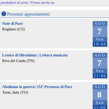
produttori di armi. Firma anche tu.
Prossimi appuntamenti
Note di Pace
AGO
7
Rogliano (CS)
Ven
19:00
Lessico di Hiroshima | Lettura musicata
AGO
7
Riva del Garda (TN)
Ven
21:00
Aboliamo la guerra! 232ª Presenza di Pace
AGO
8
Turin, Italy (TO)
Sab
11:00