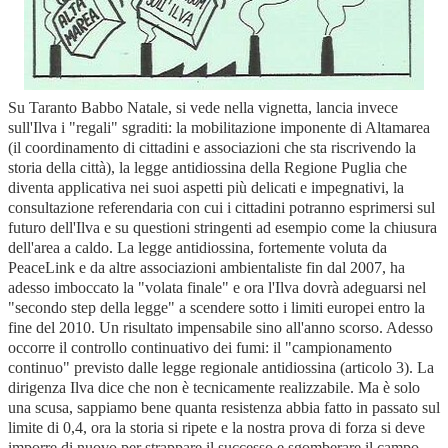
Su Taranto Babbo Natale, si vede nella vignetta, lancia invece
sull'Ilva i "regali" sgraditi: la mobilitazione imponente di Altamarea
(il coordinamento di cittadini e associazioni che sta riscrivendo la
storia della città), la legge antidiossina della Regione Puglia che
diventa applicativa nei suoi aspetti più delicati e impegnativi, la
consultazione referendaria con cui i cittadini potranno esprimersi sul
futuro dell'Ilva e su questioni stringenti ad esempio come la chiusura
dell'area a caldo. La legge antidiossina, fortemente voluta da
PeaceLink e da altre associazioni ambientaliste fin dal 2007, ha
adesso imboccato la "volata finale" e ora l'Ilva dovrà adeguarsi nel
"secondo step della legge" a scendere sotto i limiti europei entro la
fine del 2010. Un risultato impensabile sino all'anno scorso. Adesso
occorre il controllo continuativo dei fumi: il "campionamento
continuo" previsto dalle legge regionale antidiossina (articolo 3). La
dirigenza Ilva dice che non è tecnicamente realizzabile. Ma è solo
una scusa, sappiamo bene quanta resistenza abbia fatto in passato sul
limite di 0,4, ora la storia si ripete e la nostra prova di forza si deve
imporre di nuovo per strappare il successo e sgomberare il campo