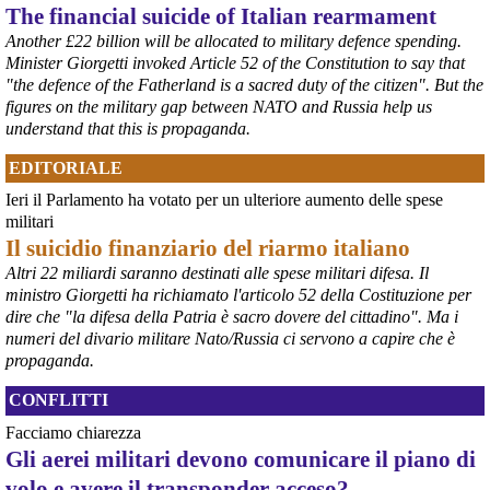
The financial suicide of Italian rearmament
lancio di lanterne di carta sullo stagno Maschteich.
#
Hiroshima2026
#
Germania
Another £22 billion will be allocated to military defence spending.
Minister Giorgetti invoked Article 52 of the Constitution to say that
@peacelink
 - 
6/8/2026 8:42
"the defence of the Fatherland is a sacred duty of the citizen". But the
In Germania le commemorazioni dell'81° anniversario di Hiroshima 
figures on the military gap between NATO and Russia help us
sono numerose e capillari, coinvolgendo grandi città e piccole 
understand that this is propaganda.
comunità. 
#
Hiroshima2026
#
Germania
EDITORIALE
@peacelink
 - 
6/8/2026 7:55
Ieri il Parlamento ha votato per un ulteriore aumento delle spese
lanazione.it/massa-carrara/cro
militari
La proposta di un osservatorio sui traffici di armi nel porto di Marina 
Il suicidio finanziario del riarmo italiano
di Carrara organizzato dall’Accademia della Pace e raccolta dalla 
sindaca Serena Arrighi.
Altri 22 miliardi saranno destinati alle spese militari difesa. Il
Linda Maggiori, nel ricostruire l’inchiesta che ha fatto per 
ministro Giorgetti ha richiamato l'articolo 52 della Costituzione per
AltrEconomia sull’attività di carico e scarico di armi in diversi porti 
dire che "la difesa della Patria è sacro dovere del cittadino". Ma i
tra cui quello di Marina di Carrara, ha sottolineato la resistenza da 
numeri del divario militare Nato/Russia ci servono a capire che è
parte delle istituzioni competenti a fornire le informazioni 
propaganda.
indispensabili.
#
armi
#
disarmo
#
pcknews
#
pace
CONFLITTI
Facciamo chiarezza
Gli aerei militari devono comunicare il piano di
volo e avere il transponder acceso?