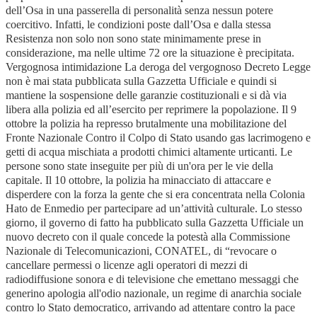
dell’Osa in una passerella di personalità senza nessun potere
coercitivo. Infatti, le condizioni poste dall’Osa e dalla stessa
Resistenza non solo non sono state minimamente prese in
considerazione, ma nelle ultime 72 ore la situazione è precipitata.
Vergognosa intimidazione La deroga del vergognoso Decreto Legge
non è mai stata pubblicata sulla Gazzetta Ufficiale e quindi si
mantiene la sospensione delle garanzie costituzionali e si dà via
libera alla polizia ed all’esercito per reprimere la popolazione. Il 9
ottobre la polizia ha represso brutalmente una mobilitazione del
Fronte Nazionale Contro il Colpo di Stato usando gas lacrimogeno e
getti di acqua mischiata a prodotti chimici altamente urticanti. Le
persone sono state inseguite per più di un'ora per le vie della
capitale. Il 10 ottobre, la polizia ha minacciato di attaccare e
disperdere con la forza la gente che si era concentrata nella Colonia
Hato de Enmedio per partecipare ad un’attività culturale. Lo stesso
giorno, il governo di fatto ha pubblicato sulla Gazzetta Ufficiale un
nuovo decreto con il quale concede la potestà alla Commissione
Nazionale di Telecomunicazioni, CONATEL, di “revocare o
cancellare permessi o licenze agli operatori di mezzi di
radiodiffusione sonora e di televisione che emettano messaggi che
generino apologia all'odio nazionale, un regime di anarchia sociale
contro lo Stato democratico, arrivando ad attentare contro la pace