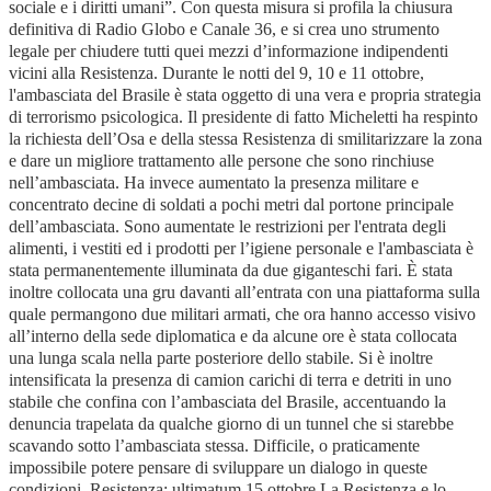
sociale e i diritti umani”. Con questa misura si profila la chiusura
definitiva di Radio Globo e Canale 36, e si crea uno strumento
legale per chiudere tutti quei mezzi d’informazione indipendenti
vicini alla Resistenza. Durante le notti del 9, 10 e 11 ottobre,
l'ambasciata del Brasile è stata oggetto di una vera e propria strategia
di terrorismo psicologica. Il presidente di fatto Micheletti ha respinto
la richiesta dell’Osa e della stessa Resistenza di smilitarizzare la zona
e dare un migliore trattamento alle persone che sono rinchiuse
nell’ambasciata. Ha invece aumentato la presenza militare e
concentrato decine di soldati a pochi metri dal portone principale
dell’ambasciata. Sono aumentate le restrizioni per l'entrata degli
alimenti, i vestiti ed i prodotti per l’igiene personale e l'ambasciata è
stata permanentemente illuminata da due giganteschi fari. È stata
inoltre collocata una gru davanti all’entrata con una piattaforma sulla
quale permangono due militari armati, che ora hanno accesso visivo
all’interno della sede diplomatica e da alcune ore è stata collocata
una lunga scala nella parte posteriore dello stabile. Si è inoltre
intensificata la presenza di camion carichi di terra e detriti in uno
stabile che confina con l’ambasciata del Brasile, accentuando la
denuncia trapelata da qualche giorno di un tunnel che si starebbe
scavando sotto l’ambasciata stessa. Difficile, o praticamente
impossibile potere pensare di sviluppare un dialogo in queste
condizioni. Resistenza: ultimatum 15 ottobre La Resistenza e lo