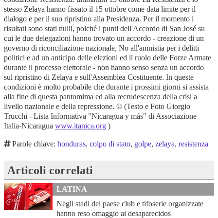
stesso Zelaya hanno fissato il 15 ottobre come data limite per il
dialogo e per il suo ripristino alla Presidenza. Per il momento i
risultati sono stati nulli, poiché i punti dell'Accordo di San José su
cui le due delegazioni hanno trovato un accordo - creazione di un
governo di riconciliazione nazionale, No all'amnistia per i delitti
politici e ad un anticipo delle elezioni ed il ruolo delle Forze Armate
durante il processo elettorale - non hanno senso senza un accordo
sul ripristino di Zelaya e sull'Assemblea Costituente. In queste
condizioni è molto probabile che durante i prossimi giorni si assista
alla fine di questa pantomima ed alla recrudescenza della crisi a
livello nazionale e della repressione. © (Testo e Foto Giorgio
Trucchi - Lista Informativa "Nicaragua y más" di Associazione
Italia-Nicaragua
www.itanica.org
)
Parole chiave:
honduras
,
colpo di stato
,
golpe
,
zelaya
,
resistenza
Articoli correlati
LATINA
Negli stadi del paese club e tifoserie organizzate
hanno reso omaggio ai desaparecidos