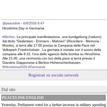
@peacelink
 - 
6/8/2026 8:47
Hiroshima Day in Germania 
#
Berlino
. La principale manifestazione, una kundgebung (raduno) 
dal titolo "Gedenken - Erinnern - Mahnen" (Ricordare - Memoria - 
Monito), si terrà alle 17:00 presso la Campana della Pace nel 
Volkspark Friedrichshain . La giornata è iniziata con il suono della 
campana alle 8:15, l'ora dello sgancio della bomba su Hiroshima. 
Alle 21:00, una cerimonia con luci della pace si terrà presso il 
Giardino Giapponese a Berlino-Hohenschönhausen.
#
Hiroshima2026
#
Germania
Registrati su sociale.network
@peacelink
 - 
6/8/2026 8:44
Hiroshima Day in Germania 
#
Hannover
: la città offre un programma particolarmente ricco e 
articolato. La commemorazione ufficiale è iniziata alle 8:00 con una 
Dal sito
cerimonia presso la Aegidienkirche , seguita da una meditazione 
sonora e da una funzione multireligiosa per la pace nel pomeriggio. 
PEACELINK ENGLISH
In serata, la città ospiterà proiezioni di documentari al Neues 
Yesterday, Parliament voted for a further increase in military spending
Rathaus e, alle 22:00, un suggestivo momento di ricordo con il 