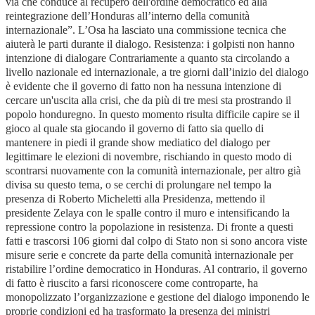
via che conduce al recupero dell'ordine democratico ed alla
reintegrazione dell’Honduras all’interno della comunità
internazionale”. L’Osa ha lasciato una commissione tecnica che
aiuterà le parti durante il dialogo. Resistenza: i golpisti non hanno
intenzione di dialogare Contrariamente a quanto sta circolando a
livello nazionale ed internazionale, a tre giorni dall’inizio del dialogo
è evidente che il governo di fatto non ha nessuna intenzione di
cercare un'uscita alla crisi, che da più di tre mesi sta prostrando il
popolo honduregno. In questo momento risulta difficile capire se il
gioco al quale sta giocando il governo di fatto sia quello di
mantenere in piedi il grande show mediatico del dialogo per
legittimare le elezioni di novembre, rischiando in questo modo di
scontrarsi nuovamente con la comunità internazionale, per altro già
divisa su questo tema, o se cerchi di prolungare nel tempo la
presenza di Roberto Micheletti alla Presidenza, mettendo il
presidente Zelaya con le spalle contro il muro e intensificando la
repressione contro la popolazione in resistenza. Di fronte a questi
fatti e trascorsi 106 giorni dal colpo di Stato non si sono ancora viste
misure serie e concrete da parte della comunità internazionale per
ristabilire l’ordine democratico in Honduras. Al contrario, il governo
di fatto è riuscito a farsi riconoscere come controparte, ha
monopolizzato l’organizzazione e gestione del dialogo imponendo le
proprie condizioni ed ha trasformato la presenza dei ministri