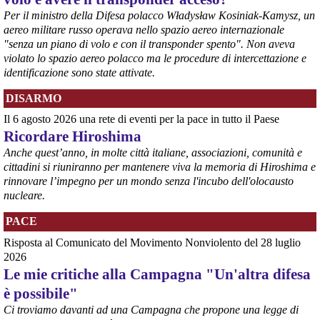
Per il ministro della Difesa polacco Władysław Kosiniak-Kamysz, un
aereo militare russo operava nello spazio aereo internazionale
"senza un piano di volo e con il transponder spento". Non aveva
violato lo spazio aereo polacco ma le procedure di intercettazione e
identificazione sono state attivate.
DISARMO
@peacelink
 - 
6/8/2026 7:50
Il 6 agosto 2026 una rete di eventi per la pace in tutto il Paese
retepacedisarmo.org/2026/missi
Il Parlamento è stato tenuto praticamente all’oscuro del 
Ricordare Hiroshima
dispiegamento di uomini e mezzi verso il regno saudita e in un 
Anche quest’anno, in molte città italiane, associazioni, comunità e
contesto di conflitto aperto nella regione.
cittadini si riuniranno per mantenere viva la memoria di Hiroshima e
#
disarmo
#
noguerra
#
pcknews
rinnovare l’impegno per un mondo senza l'incubo dell'olocausto
nucleare.
PACE
Risposta al Comunicato del Movimento Nonviolento del 28 luglio
2026
Le mie critiche alla Campagna "Un'altra difesa
è possibile"
Ci troviamo davanti ad una Campagna che propone una legge di