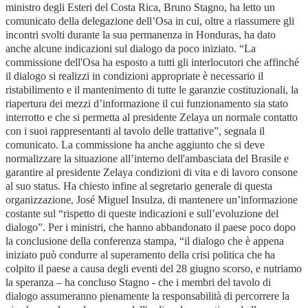
ministro degli Esteri del Costa Rica, Bruno Stagno, ha letto un
comunicato della delegazione dell’Osa in cui, oltre a riassumere gli
incontri svolti durante la sua permanenza in Honduras, ha dato
anche alcune indicazioni sul dialogo da poco iniziato. “La
commissione dell'Osa ha esposto a tutti gli interlocutori che affinché
il dialogo si realizzi in condizioni appropriate è necessario il
ristabilimento e il mantenimento di tutte le garanzie costituzionali, la
riapertura dei mezzi d’informazione il cui funzionamento sia stato
interrotto e che si permetta al presidente Zelaya un normale contatto
con i suoi rappresentanti al tavolo delle trattative”, segnala il
comunicato. La commissione ha anche aggiunto che si deve
normalizzare la situazione all’interno dell'ambasciata del Brasile e
garantire al presidente Zelaya condizioni di vita e di lavoro consone
al suo status. Ha chiesto infine al segretario generale di questa
organizzazione, José Miguel Insulza, di mantenere un’informazione
costante sul “rispetto di queste indicazioni e sull’evoluzione del
dialogo”. Per i ministri, che hanno abbandonato il paese poco dopo
la conclusione della conferenza stampa, “il dialogo che è appena
iniziato può condurre al superamento della crisi politica che ha
colpito il paese a causa degli eventi del 28 giugno scorso, e nutriamo
la speranza – ha concluso Stagno - che i membri del tavolo di
dialogo assumeranno pienamente la responsabilità di percorrere la