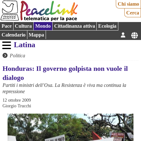
Chi siamo
Cerca
Pace
Cultura
Mondo
Cittadinanza attiva
Ecologia
Calendario
Mappa
Latina
Politica
Honduras: Il governo golpista non vuole il
dialogo
Partiti i ministri dell’Osa. La Resistenza è viva ma continua la
repressione
12 ottobre 2009
Giorgio Trucchi