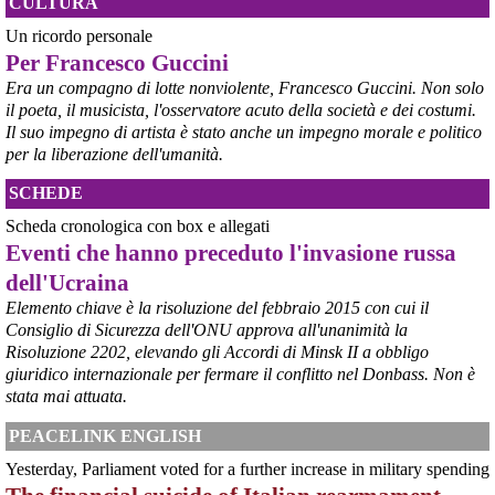
CULTURA
Un ricordo personale
@peacelink
 - 
6/8/2026 21:53
Per Francesco Guccini
askanews.it/2026/08/05/ex-ilva
“Dal confronto con tutti gli attori e dai contributi raccolti il Governo 
Era un compagno di lotte nonviolente, Francesco Guccini. Non solo
elaborerà, come concordato a Palazzo Chigi, un piano straordinario 
il poeta, il musicista, l'osservatore acuto della società e dei costumi.
per Taranto”, avrebbe detto il ministro Urso.
Il suo impegno di artista è stato anche un impegno morale e politico
#
Taranto
#
ILVA
per la liberazione dell'umanità.
@peacelink
 - 
6/8/2026 21:50
SCHEDE
corriereditaranto.it/2026/08/0
Aprendo i lavori, il ministro Urso ha sottolineato come il Governo 
Scheda cronologica con box e allegati
debba necessariamente prendere atto della decisione della Corte 
Eventi che hanno preceduto l'invasione russa
d’Appello di Milano, ricordando che il provvedimento è già stato 
dell'Ucraina
inserito nella data room della procedura di vendita. “Alla luce del 
nuovo scenario – ha spiegato – Jindal ha presentato una proposta 
Elemento chiave è la risoluzione del febbraio 2015 con cui il
aggiornata sull’intero perimetro aziendale che tiene conto della 
Consiglio di Sicurezza dell'ONU approva all'unanimità la
chiusura dell’area a caldo e che i commissari stanno valutando”.
Risoluzione 2202, elevando gli Accordi di Minsk II a obbligo
#
ILVA
#
Taranto
giuridico internazionale per fermare il conflitto nel Donbass. Non è
stata mai attuata.
PEACELINK ENGLISH
Yesterday, Parliament voted for a further increase in military spending