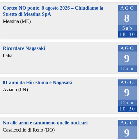
Corteo NO ponte, 8 agosto 2026 – Chiudiamo la
AGO
Stretto di Messina SpA
8
Messina (ME)
Sab
18:30
Ricordare Nagasaki
AGO
9
Italia
Dom
81 anni da Hiroshima e Nagasaki
AGO
9
Aviano (PN)
Dom
10:30
No alle armi e tantomeno quelle nucleari
AGO
9
Casalecchio di Reno (BO)