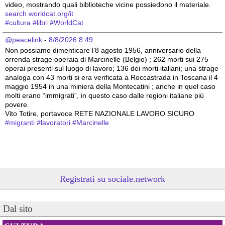
video, mostrando quali biblioteche vicine possiedono il materiale.
search.worldcat.org/it
#
cultura
#
libri
#
WorldCat
@peacelink
 - 
8/8/2026 8:49
Non possiamo dimenticare l’8 agosto 1956, anniversario della 
orrenda strage operaia di Marcinelle (Belgio) ; 262 morti sui 275 
operai presenti sul luogo di lavoro; 136 dei morti italiani; una strage 
analoga con 43 morti si era verificata a Roccastrada in Toscana il 4 
maggio 1954 in una miniera della Montecatini ; anche in quel caso 
molti erano “immigrati”, in questo caso dalle regioni italiane più 
povere.
Vito Totire, portavoce RETE NAZIONALE LAVORO SICURO
#
migranti
#
lavoratori
#
Marcinelle
Registrati su sociale.network
Dal sito