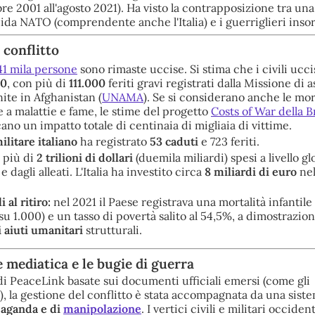
obre 2001 all'agosto 2021). Ha visto la contrapposizione tra un
ida NATO (comprendente anche l'Italia) e i guerriglieri insor
l conflitto
41 mila persone
sono rimaste uccise. Si stima che i civili ucci
00
, con più di
111.000
feriti gravi registrati dalla Missione di 
ite in Afghanistan (
UNAMA
). Se si considerano anche le mor
 a malattie e fame, le stime del progetto
Costs of War della 
ano un impatto totale di centinaia di migliaia di vittime.
litare italiano
ha registrato
53 caduti
e 723 feriti.
più di
2 trilioni di dollari
(duemila miliardi) spesi a livello gl
 e dagli alleati. L'Italia ha investito circa
8 miliardi di euro
nel
 al ritiro:
nel 2021 il Paese registrava una mortalità infantil
i su 1.000) e un tasso di povertà salito al 54,5%, a dimostrazio
 aiuti umanitari
strutturali.
e mediatica e le bugie di guerra
di PeaceLink basate sui documenti ufficiali emersi (come gli
), la gestione del conflitto è stata accompagnata da una sist
paganda e di
manipolazione
. I vertici civili e militari occide