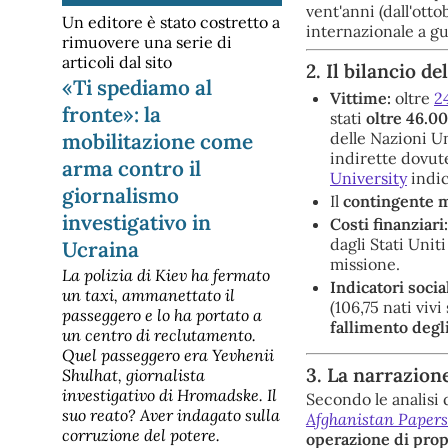
vent'anni (dall'ott
Un editore è stato costretto a
internazionale a gu
rimuovere una serie di
articoli dal sito
2. Il bilancio de
«Ti spediamo al
Vittime:
oltre
2
fronte»: la
stati
oltre 46.0
delle Nazioni Un
mobilitazione come
indirette dovute
arma contro il
University
indic
giornalismo
Il
contingente mi
investigativo in
Costi finanziari:
dagli Stati Uniti
Ucraina
missione.
La polizia di Kiev ha fermato
Indicatori sociali
un taxi, ammanettato il
(106,75 nati viv
passeggero e lo ha portato a
fallimento degli
un centro di reclutamento.
Quel passeggero era Yevhenii
3. La narrazion
Shulhat, giornalista
investigativo di Hromadske. Il
Secondo le analisi 
suo reato? Aver indagato sulla
Afghanistan Papers
corruzione del potere.
operazione di pro