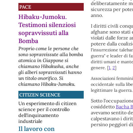
deliberatamente m
PACE
sicurezza per poter
anno.
Hibaku-Jumoku.
Testimoni silenziosi
I diritti civili con
sopravvissuti alla
afghane sono stati 
violati dalle forze 
Bomba
potere dalla coaliz
Proprio come le persone che
l'insurrezione taleban
sono sopravvissute alla bomba
guerra" e leader di fa
atomica in Giappone si
diritti umani e manten
chiamano Hibakusha, anche
genere.
[
1
,
2
]
gli alberi sopravvissuti hanno
un titolo onorifico. Si
Associazioni femmini
chiamano Hibaku-Jumoku.
occidentale sulla li
legittimare la guerra.
CITIZEN SCIENCE
Sotto l'occupazione
Un esperimento di citizen
cosiddetto
Bacha B
science per il controllo
avevamo sentito del
dell'inquinamento
calpestavano i dir
industriale
persino peggiori di
Il lavoro con