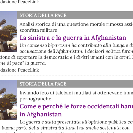
edazione PeaceLink
STORIA DELLA PACE
Analisi storica di una questione morale rimossa assi
sconfitta militare
La sinistra e la guerra in Afghanistan
Un consenso bipartisan ha contribuito alla lunga e d
occupazione dell’Afghanistan. I decisori politici furo
usione di esportare la democrazia e i diritti umani con le armi.
e di pace" la guerra.
edazione PeaceLink
STORIA DELLA PACE
Inviando foto di talebani mutilati si ottenevano im
pornografiche
Come e perché le forze occidentali hann
in Afghanistan
La guerra è stata presentata all'opinione pubblica 
e buona parte della sinistra italiana l'ha anche sostenuta con