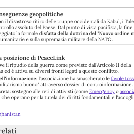
conseguenze geopolitiche
on il disastroso ritiro delle truppe occidentali da Kabul, i Tal
ntrollo assoluto del Paese.
Dal punto di vista pacifista, la fine
eggiato la formale
disfatta della dottrina del "Nuovo ordine 
 umanitarie e sulla supremazia militare della NATO.
la posizione di PeaceLink
il ripudio della guerra come previsto dall'Articolo 11 della
a ed è attiva su diversi fronti legati a questo conflitto.
dell'informazione:
l'associazione ha smascherato le
favole tos
militarismo buono" attraverso dossier di controinformazione.
reta:
sostegno alle reti di attivisti (come
Emergency
o
associ
) che operano per la tutela dei diritti fondamentali e l'accogl
ghanistan
relati