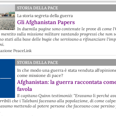
STORIA DELLA PACE
La storia segreta della guerra
Gli Afghanistan Papers
In duemila pagine sono contenute le prove di come l
 mentito sulla missione militare vantando progressi che non 
o stati alla base delle bugie che servivano a rifinanziare l'im
ni.
dazione PeaceLink
STORIA DELLA PACE
In che modo una guerra è stata venduta all'opinion
come missione di pace?
Afghanistan: la guerra raccontata com
favola
Il capitano Quinn testimoniò: "Eravamo lì perché a
erribili che i Talebani facevano alla popolazione, di come calp
tavamo mettendo al potere persone che facevano cose persino 
.