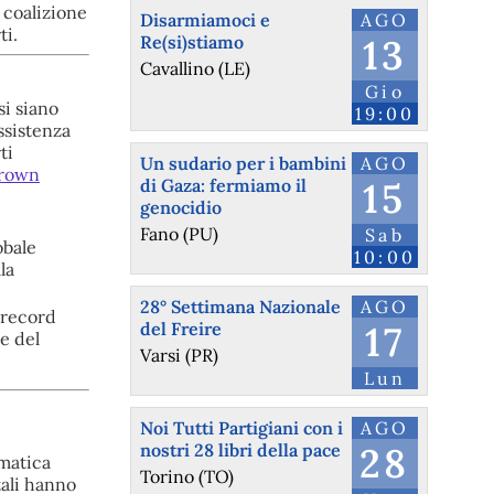
a coalizione
Disarmiamoci e
AGO
ti.
Re(si)stiamo
13
Cavallino (LE)
Gio
si siano
19:00
assistenza
ti
Un sudario per i bambini
AGO
Brown
di Gaza: fermiamo il
15
genocidio
Fano (PU)
Sab
obale
10:00
la
28° Settimana Nazionale
AGO
e record
del Freire
17
ne del
Varsi (PR)
Lun
Noi Tutti Partigiani con i
AGO
nostri 28 libri della pace
28
ematica
Torino (TO)
ntali hanno