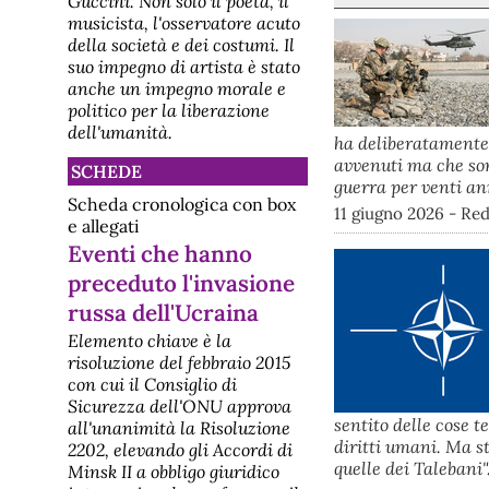
Guccini. Non solo il poeta, il
musicista, l'osservatore acuto
della società e dei costumi. Il
suo impegno di artista è stato
anche un impegno morale e
politico per la liberazione
dell'umanità.
ha deliberatamente
avvenuti ma che son
SCHEDE
guerra per venti an
Scheda cronologica con box
11 giugno 2026 - Re
e allegati
Eventi che hanno
preceduto l'invasione
russa dell'Ucraina
Elemento chiave è la
risoluzione del febbraio 2015
con cui il Consiglio di
Sicurezza dell'ONU approva
sentito delle cose t
all'unanimità la Risoluzione
diritti umani. Ma s
2202, elevando gli Accordi di
quelle dei Talebani"
Minsk II a obbligo giuridico