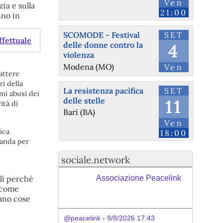
Ven
ia e sulla
21:00
nno in
SCOMODE - Festival
SET
ffettuale
delle donne contro la
4
violenza
Modena (MO)
Ven
battere
ri della
La resistenza pacifica
SET
imi abusi dei
delle stelle
11
ità di
Bari (BA)
Ven
ica
18:00
ganda per
sociale.network
Associazione Peacelink
lì perché
i come
ano cose
@peacelink
 - 
9/8/2026 17:43