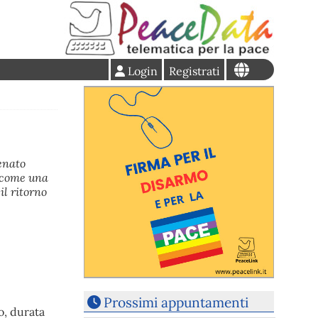
Login
Registrati
enato
a come una
il ritorno
Prossimi appuntamenti
o, durata