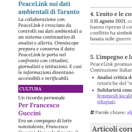
PeaceLink sui dati
ambientali di Taranto
4. L'esito e le 
La collaborazione con
Il
15 agosto 2021
, c
PeaceLink è cresciuta da
hanno ripreso il co
controlli sui dati ambientali a
conflitto ha simbol
un sistema continuativo di
basata sulle guerre
analisi e allerta. Omniscope
prepara e conserva il dato;
PeaceLink lo porta nel
5. L'impegno e 
confronto con cittadini,
PeaceLink promuove 
giornalisti e istituzioni. E così
Costituzione Italian
le informazioni diventano
Analisi critica 
accessibili e verificabili.
retoriche del "
CULTURA
Solidarietà conc
femminili locali
Un ricordo personale
rifugiati
.
Per Francesco
Guccini
Parole chiave:
af
Era un compagno di lotte
nonviolente, Francesco
Articoli cor