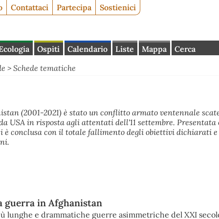
o
Contattaci
Partecipa
Sostienici
Ecologia
Ospiti
Calendario
Liste
Mappa
Cerca
de
>
Schede tematiche
istan (2001-2021) è stato un conflitto armato ventennale scat
ida USA in risposta agli attentati dell'11 settembre. Presentat
i è conclusa con il totale fallimento degli obiettivi dichiarati e 
ni.
la guerra in Afghanistan
 più lunghe e drammatiche guerre asimmetriche del XXI secol