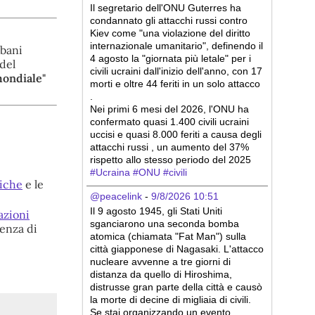
Il segretario dell'ONU Guterres ha 
condannato gli attacchi russi contro 
Kiev come "una violazione del diritto 
internazionale umanitario", definendo il 
ebani
4 agosto la "giornata più letale" per i 
 del
civili ucraini dall'inizio dell'anno, con 17 
mondiale"
morti e oltre 44 feriti in un solo attacco 
.
Nei primi 6 mesi del 2026, l'ONU ha 
confermato quasi 1.400 civili ucraini 
uccisi e quasi 8.000 feriti a causa degli 
attacchi russi , un aumento del 37% 
rispetto allo stesso periodo del 2025 
#
Ucraina
#
ONU
#
civili
siche
e le
@peacelink
 - 
9/8/2026 10:51
Il 9 agosto 1945, gli Stati Uniti 
azioni
sganciarono una seconda bomba 
ienza di
atomica (chiamata "Fat Man") sulla 
città giapponese di Nagasaki. L'attacco 
nucleare avvenne a tre giorni di 
distanza da quello di Hiroshima, 
distrusse gran parte della città e causò 
la morte di decine di migliaia di civili.
Se stai organizzando un evento 