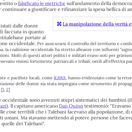
entito o
falsificato le metriche
sull'andamento della democraz
 continuare a giustificare e rifinanziare la spesa bellica di a
La manipolazione della verità e
quistati dalle donne
di facciata in quanto
antitalebane portate al
ione occidentale.
Per assicurarsi il controllo del territorio e com
a, la coalizione occidentale ha stretto alleanze con influenti "signo
zioni. Molti di questi attori politici e militari erano noti per graviss
evano visioni fortemente patriarcali e tribali, ostili all'effettiva par
ste e pacifiste locali, come
RAWA
, hanno evidenziato come la retor
berazione delle donne sia stata impiegata come strumento di propa
[
1
,
2
]
 occidentale sono avvenuti stupri sistematici dei bambini (il
azi
). Il capitano americano
Dan Quinn
testimoniò: "Eravamo 
le cose terribili che i Talebani facevano alla popolazione, d
itti umani. Ma stavamo mettendo al potere persone che facev
 quelle dei Talebani".