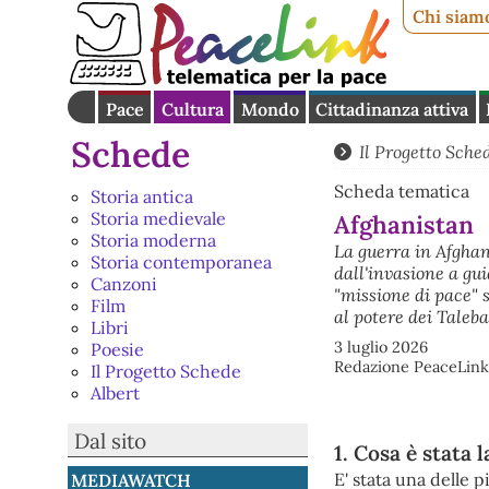
Chi siam
Pace
Cultura
Mondo
Cittadinanza attiva
Schede
Il Progetto Sche
Scheda tematica
Storia antica
Storia medievale
Afghanistan
Storia moderna
La guerra in Afghan
Storia contemporanea
dall'invasione a gu
Canzoni
"missione di pace" s
Film
al potere dei Taleba
Libri
3 luglio 2026
Poesie
Redazione PeaceLink
Il Progetto Schede
Albert
Dal sito
1. Cosa è stata 
E' stata una delle
MEDIAWATCH