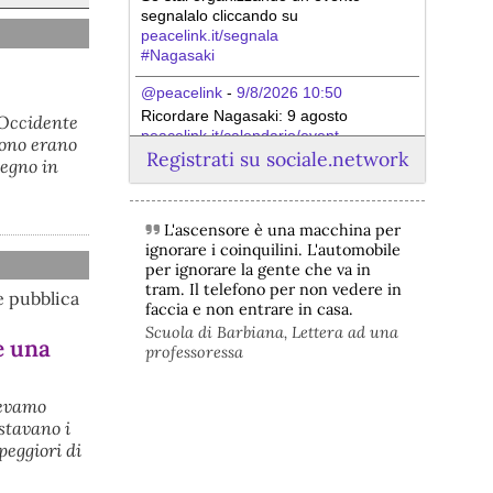
segnalalo cliccando su 
peacelink.it/segnala
#
Nagasaki
@peacelink
 - 
9/8/2026 10:50
Ricordare Nagasaki: 9 agosto 
'Occidente
peacelink.it/calendario/event.
sono erano
#
Registrati su sociale.network
Nagasaki
pegno in
L'ascensore è una macchina per
ignorare i coinquilini. L'automobile
per ignorare la gente che va in
tram. Il telefono per non vedere in
e pubblica
faccia e non entrare in casa.
Scuola di Barbiana, Lettera ad una
e una
professoressa
vevamo
@peacelink
 - 
9/8/2026 10:48
estavano i
Oggi, 9 agosto, si celebra la Giornata 
peggiori di
internazionale dei popoli indigeni, 
istituita dall'ONU nel 1994 per 