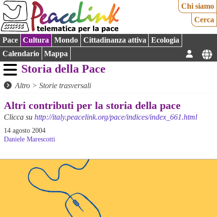
Chi siamo
Cerca
Pace
Cultura
Mondo
Cittadinanza attiva
Ecologia
Calendario
Mappa
Storia della Pace
Altro
>
Storie trasversali
Altri contributi per la storia della pace
Clicca su
http://italy.peacelink.org/pace/indices/index_661.html
14 agosto 2004
Daniele Marescotti