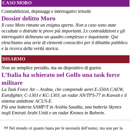
CASO MORO
Contraddizioni, depistaggi e interrogativi irrisolti
Dossier delitto Moro
Il caso Moro rimane un enigma aperto. Non a caso sono state
occultate o distrutte le prove più importanti. Le contraddizioni e gli
interrogativi delineano un quadro complesso e inquietante. Qui
elenchiamo una serie di elementi conoscitivi per il dibattito pubblico
e la ricerca della verità storica.
@peacelink
 - 
5/8/2026 10:06
Marcia per la pace in Puglia
DISARMO
#
pace
#
calendario
Non un semplice presidio, ma un dispositivo di guerra
L’Italia ha schierato nel Golfo una task force
militare
La Task Force Air – Arabia, che comprende aerei E-550A CAEW,
Eurofighter, C-130J e KC-130J, un radar AN/TPS-77 in Kuwait e il
sistema antidrone ACUS-E.
Più una batteria SAMP/T in Arabia Saudita, una batteria Skynex
negli Emirati Arabi Uniti e un radar Kronos in Bahrein.
Nel mondo cè quanto basta per le necessità dell'uomo, ma non per la