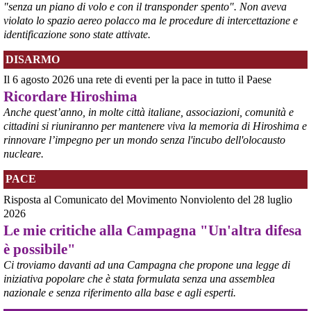
"senza un piano di volo e con il transponder spento". Non aveva
violato lo spazio aereo polacco ma le procedure di intercettazione e
identificazione sono state attivate.
DISARMO
Il 6 agosto 2026 una rete di eventi per la pace in tutto il Paese
Ricordare Hiroshima
Anche quest’anno, in molte città italiane, associazioni, comunità e
cittadini si riuniranno per mantenere viva la memoria di Hiroshima e
rinnovare l’impegno per un mondo senza l'incubo dell'olocausto
@peacelink
 - 
5/8/2026 12:47
nucleare.
nigrizia.it/notizia/kenya-abus
La piantagione di ananas della Del Monte in Kenya – una 
PACE
quarantina di chilometri quadrati nelle contee di Kiambu e 
Risposta al Comunicato del Movimento Nonviolento del 28 luglio
Murang’a, pochi chilometri a nord-est di Nairobi – continua a fare 
2026
notizia per le gravi violazioni dei diritti umani della popolazione 
Le mie critiche alla Campagna "Un'altra difesa
locale. Violazioni che vengono denunciate da decenni senza che le 
parole di condanna degli stessi vertici della multinazionale e i 
è possibile"
provvedimenti che ne conseguono si traducano in fatti.
Ci troviamo davanti ad una Campagna che propone una legge di
#
dirittiglobali
#
Kenya
iniziativa popolare che è stata formulata senza una assemblea
nazionale e senza riferimento alla base e agli esperti.