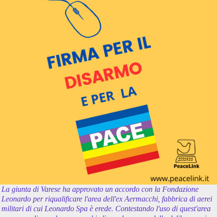
La giunta di Varese ha approvato un accordo con la Fondazione
Leonardo per riqualificare l'area dell'ex Aermacchi, fabbrica di aerei
militari di cui Leonardo Spa è erede. Contestando l'uso di quest'area