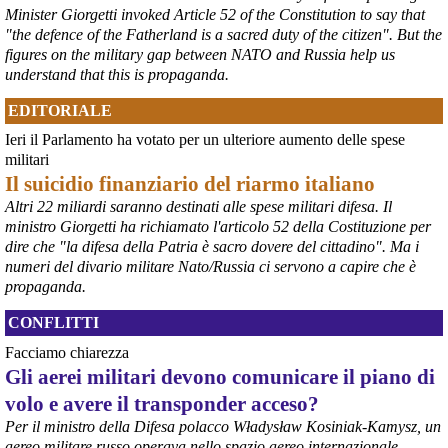
#
ILVA
#
Taranto
Minister Giorgetti invoked Article 52 of the Constitution to say that
"the defence of the Fatherland is a sacred duty of the citizen". But the
figures on the military gap between NATO and Russia help us
understand that this is propaganda.
EDITORIALE
Ieri il Parlamento ha votato per un ulteriore aumento delle spese
militari
Il suicidio finanziario del riarmo italiano
Altri 22 miliardi saranno destinati alle spese militari difesa. Il
ministro Giorgetti ha richiamato l'articolo 52 della Costituzione per
@peacelink
 - 
6/8/2026 21:36
dire che "la difesa della Patria è sacro dovere del cittadino". Ma i
numeri del divario militare Nato/Russia ci servono a capire che è
giornalerossoblu.it/ex-ilva-sc
Nel tavolo convocato al Ministero delle Imprese e del Made in Italy, 
propaganda.
il Governo ha annunciato l’intenzione di predisporre un 
provvedimento straordinario per attenuare le conseguenze 
CONFLITTI
economiche e sociali dello stop dell’area a caldo, invitando le 
Facciamo chiarezza
rappresentanze del territorio a presentare proposte operative.
Gli aerei militari devono comunicare il piano di
#
ILVA
#
Taranto
volo e avere il transponder acceso?
Per il ministro della Difesa polacco Władysław Kosiniak-Kamysz, un
aereo militare russo operava nello spazio aereo internazionale