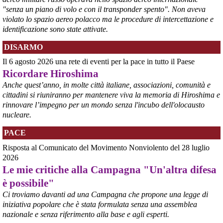
"senza un piano di volo e con il transponder spento". Non aveva
violato lo spazio aereo polacco ma le procedure di intercettazione e
identificazione sono state attivate.
DISARMO
Il 6 agosto 2026 una rete di eventi per la pace in tutto il Paese
Ricordare Hiroshima
@peacelink
 - 
6/8/2026 21:35
Anche quest’anno, in molte città italiane, associazioni, comunità e
Ultimi cento milioni di euro per l’ex Ilva, poi non saranno più 
cittadini si riuniranno per mantenere viva la memoria di Hiroshima e
possibili nuovi aiuti di Stato. Lo ha confermato il ministro Adolfo 
rinnovare l’impegno per un mondo senza l'incubo dell'olocausto
Urso durante l’incontro al Mimit con le imprese dell’indotto: la 
nucleare.
tranche conclusiva del prestito autorizzato dall’Unione europea 
dovrà essere erogata entro il 9 agosto e restituita dal futuro 
PACE
acquirente.
Fonte: Studio100
Risposta al Comunicato del Movimento Nonviolento del 28 luglio
#
ILVA
#
UE
2026
Le mie critiche alla Campagna "Un'altra difesa
@peacelink
 - 
6/8/2026 21:08
è possibile"
Il governatore di Puglia Decaro esce dal vertice al Mimit più 
preoccupato di come era entrato, lamentando l’assenza di certezze 
Ci troviamo davanti ad una Campagna che propone una legge di
sulla procedura di gara e ribadendo la necessità di un ruolo diretto 
iniziativa popolare che è stata formulata senza una assemblea
dello Stato.
nazionale e senza riferimento alla base e agli esperti.
Anche il sindaco di Taranto, Bitetti, chiede un piano industriale 