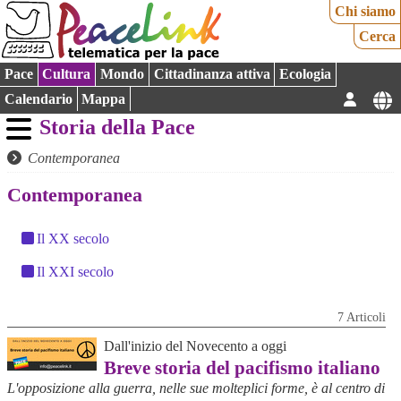
Chi siamo
Cerca
Pace
Cultura
Mondo
Cittadinanza attiva
Ecologia
Calendario
Mappa
Storia della Pace
Contemporanea
Contemporanea
Il XX secolo
Il XXI secolo
7 Articoli
Dall'inizio del Novecento a oggi
Breve storia del pacifismo italiano
L'opposizione alla guerra, nelle sue molteplici forme, è al centro di