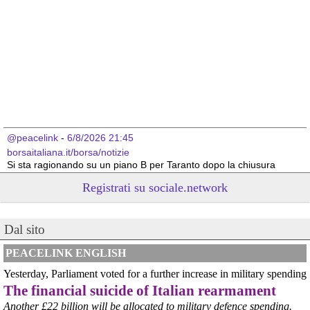
@peacelink
 - 
6/8/2026 21:45
borsaitaliana.it/borsa/notizie
Si sta ragionando su un piano B per Taranto dopo la chiusura 
dell’area a caldo dell’ILVA?
Registrati su sociale.network
#
ILVA
#
Taranto
@peacelink
 - 
6/8/2026 21:41
Dal sito
cronachetarantine.it/index.php
il Governo ha manifestato l’intenzione di predisporre un 
provvedimento straordinario per attenuare le conseguenze 
PEACELINK ENGLISH
economiche e sociali della prevista fermata dell’area a caldo e ha 
Yesterday, Parliament voted for a further increase in military spending
chiesto alle rappresentanze del territorio di formulare proposte 
The financial suicide of Italian rearmament
concrete per definirne i contenuti. Casartigiani valuta positivamente 
questa disponibilità.
Another £22 billion will be allocated to military defence spending.