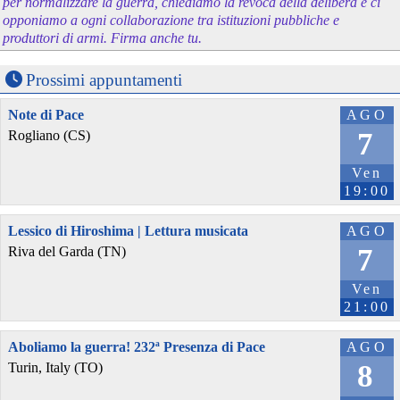
per normalizzare la guerra, chiediamo la revoca della delibera e ci
opponiamo a ogni collaborazione tra istituzioni pubbliche e
produttori di armi. Firma anche tu.
Prossimi appuntamenti
Note di Pace
AGO
7
Rogliano (CS)
Ven
19:00
Lessico di Hiroshima | Lettura musicata
AGO
7
Riva del Garda (TN)
Ven
21:00
Aboliamo la guerra! 232ª Presenza di Pace
AGO
8
Turin, Italy (TO)