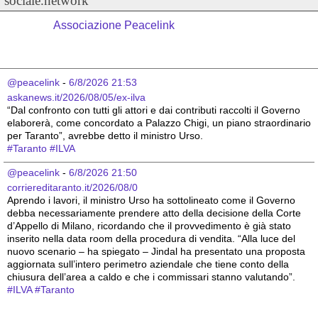
sociale.network
Associazione Peacelink
@peacelink
 - 
6/8/2026 21:53
askanews.it/2026/08/05/ex-ilva
“Dal confronto con tutti gli attori e dai contributi raccolti il Governo 
elaborerà, come concordato a Palazzo Chigi, un piano straordinario 
per Taranto”, avrebbe detto il ministro Urso.
#
Taranto
#
ILVA
@peacelink
 - 
6/8/2026 21:50
corriereditaranto.it/2026/08/0
Aprendo i lavori, il ministro Urso ha sottolineato come il Governo 
debba necessariamente prendere atto della decisione della Corte 
d’Appello di Milano, ricordando che il provvedimento è già stato 
inserito nella data room della procedura di vendita. “Alla luce del 
nuovo scenario – ha spiegato – Jindal ha presentato una proposta 
aggiornata sull’intero perimetro aziendale che tiene conto della 
chiusura dell’area a caldo e che i commissari stanno valutando”.
#
ILVA
#
Taranto