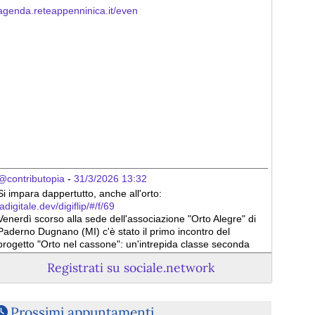
agenda.reteappenninica.it/even
@contributopia
 - 
31/3/2026 13:32
Si impara dappertutto, anche all'orto:
ladigitale.dev/digiflip/#/f/69
Venerdì scorso alla sede dell'associazione "Orto Alegre" di 
Paderno Dugnano (MI) c'è stato il primo incontro del 
progetto "Orto nel cassone": un'intrepida classe seconda 
del locale liceo scientifico ha partecipato ad una  serie di 
Registrati su sociale.network
attività manuali per la cura e la coltivazione dell'orto: 
preparazione del terreno per le aiuole nei cassoni , 
trasporto dei materiali (dal cartone, alle ramaglie,  al letame 
e al terriccio), semina e trapianto di piante e fiori  in appositi 
Prossimi appuntamenti