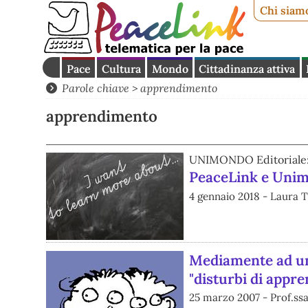
Chi siam
Pace
Cultura
Mondo
Cittadinanza attiva
Parole chiave > apprendimento
apprendimento
UNIMONDO Editoriale
PeaceLink e Unimo
4 gennaio 2018 - Laura T
Mediamente ad un 
"disturbi di appr
25 marzo 2007 - Prof.ssa