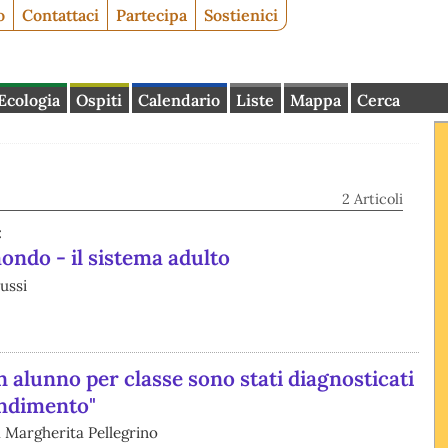
o
Contattaci
Partecipa
Sostienici
Ecologia
Ospiti
Calendario
Liste
Mappa
Cerca
2 Articoli
:
ndo - il sistema adulto
ussi
alunno per classe sono stati diagnosticati
endimento"
 Margherita Pellegrino