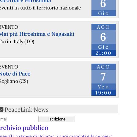
6
Ricordare Hiroshima
Eventi in tutto il territorio nazionale
Gio
EVENTO
AGO
6
Mai più Hiroshima e Nagasaki
Turin, Italy (TO)
Gio
21:00
EVENTO
AGO
7
Note di Pace
Rogliano (CS)
Ven
19:00
PeaceLink News
@redhotcyber
 - 
12/2/2026 6:06
La teoria delle 10.000 ore applicata alla cybersecurity: mito, 
rchivio pubblico
realtà o limite superato dall’AI?
[news] La strage di Bologna, i suoi mandati e la cerniera
📌 Link all'articolo : 
redhotcyber.com/post/la-teoria
con la NATO