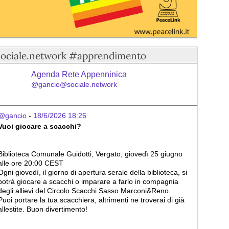
sociale.network #apprendimento
Agenda Rete Appenninica
@gancio@sociale.network
@gancio
 - 
18/6/2026 18:26
Vuoi giocare a scacchi?
Biblioteca Comunale Guidotti, Vergato, giovedì 25 giugno 
alle ore 20:00 CEST
Ogni giovedì, il giorno di apertura serale della biblioteca, si 
potrà giocare a scacchi o imparare a farlo in compagnia 
degli allievi del Circolo Scacchi Sasso Marconi&Reno.
Puoi portare la tua scacchiera, altrimenti ne troverai di già 
allestite. Buon divertimento!