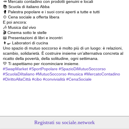
🥕 Mercato contadino con prodotti genuini e locali
📚 Scuola di italiano Abba
🥊 Palestra popolare e i suoi corsi aperti a tutte e tutti
🍲 Cena sociale a offerta libera
E poi ancora:
🎶 Musica dal vivo
🎬 Cinema sotto le stelle
📖 Presentazioni di libri e incontri
👩‍🍳 Laboratori di cucina
Uno spazio di mutuo soccorso è molto più di un luogo: è relazioni, 
scambio, solidarietà. È costruire insieme un’alternativa concreta al 
ricatto della povertà, della solitudine, ogni settimana.
💛 Ti aspettiamo per ricominciare insieme.
#
SwapMarket
#
SportPopolare
#
SpazioDiMutuoSoccorso
#
ScuolaDiItaliano
#
MutuoSoccorso
#
musica
#
MercatoContadino
#
DirittoAllaCittà
#
cibo
#
convivialità
#
CenaSociale
Registrati su sociale.network