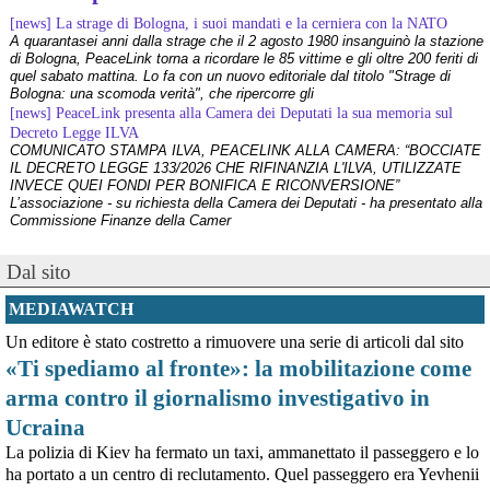
[news] La strage di Bologna, i suoi mandati e la cerniera con la NATO
A quarantasei anni dalla strage che il 2 agosto 1980 insanguinò la stazione
di Bologna, PeaceLink torna a ricordare le 85 vittime e gli oltre 200 feriti di
quel sabato mattina. Lo fa con un nuovo editoriale dal titolo "Strage di
Bologna: una scomoda verità", che ripercorre gli
[news] PeaceLink presenta alla Camera dei Deputati la sua memoria sul
Decreto Legge ILVA
COMUNICATO STAMPA ILVA, PEACELINK ALLA CAMERA: “BOCCIATE
IL DECRETO LEGGE 133/2026 CHE RIFINANZIA L'ILVA, UTILIZZATE
INVECE QUEI FONDI PER BONIFICA E RICONVERSIONE”
@greenpeace
 - 
28/7/2026 12:54
L’associazione - su richiesta della Camera dei Deputati - ha presentato alla
Pesticidi: cosa sono e perché rappresentano un pericolo per api, 
Commissione Finanze della Camer
persone e ambiente 
greenpeace.org/italy/storia/31
#
Denuncia
[news] La violenza non ha mai giustificazioni e finisce sempre per
#
Salute
#
Cibo
#
Api
danneggiare le cause che dichiara di difendere
Dal sito
I recenti e gravi fatti di Bologna e Chiomonte impongono una riflessione
profonda che superi le strumentalizzazioni politiche. Nel suo ultimo
MEDIAWATCH
intervento - che abbiamo rilanciato come editoriale su PeaceLink - don
Tonio Dell'Olio affronta il tema con la consueta lucidità: la violenza non ha
Un editore è stato costretto a rimuovere una serie di articoli dal sito
[news] ILVA, ora la salute viene prima
«Ti spediamo al fronte»: la mobilitazione come
PeaceLink: “Una vittoria storica dei cittadini, ora la salute viene prima”
L’associazione PeaceLink esprime il proprio pieno sostegno e la più sentita
arma contro il giornalismo investigativo in
gratitudine al gruppo di cittadini e all'associazione Genitori Tarantini che
hanno ottenuto una vittoria storica davan
Ucraina
[news] Victor Jara, catturato l’ultimo dei suoi aguzzini
La polizia di Kiev ha fermato un taxi, ammanettato il passeggero e lo
Víctor Jara, il cantautore dei poveri che sfidò la dittatura cilena con la sua
ha portato a un centro di reclutamento. Quel passeggero era Yevhenii
chitarra A cinquant'anni dal golpe che insanguinò il Cile, la storia di Víctor