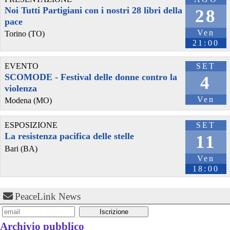
💛 Ti aspettiamo per ricominciare insieme.
Noi Tutti Partigiani con i nostri 28 libri della
28
#
SportPopolare
#
SwapMarket
#
DirittoAllaCittà
#
convivialità
pace
#
MercatoContadino
#
cibo
#
CenaSociale
#
musica
#
MutuoSoccorso
Ven
Torino (TO)
#
ScuolaDiItaliano
#
SpazioDiMutuoSoccorso
21:00
EVENTO
SET
SCOMODE - Festival delle donne contro la
4
violenza
Ven
Modena (MO)
ESPOSIZIONE
SET
La resistenza pacifica delle stelle
11
Bari (BA)
Ven
@puntelloBot
 - 
30/7/2026 15:12
18:00
CENA POPOLARE @ COA T28
Venerdì 31 luglio, dalle 20:30 alle 00:00, presso COA T28, Via dei 
Transiti 28, Milano
PeaceLink News
#
cibo
#
benefit
#
convivialità
Archivio pubblico