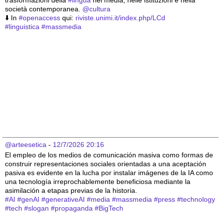
trasformazioni della 
#
lingua
 nei media, nelle istituzioni e nella 
società contemporanea. 
@
cultura
⬇️ In 
#
openaccess
 qui: 
riviste.unimi.it/index.php/LCd
#
linguistica
#
massmedia
@arteesetica
 - 
12/7/2026 20:16
El empleo de los medios de comunicación masiva como formas de 
construir representaciones sociales orientadas a una aceptación 
pasiva es evidente en la lucha por instalar imágenes de la IA como 
una tecnología irreprochablemente beneficiosa mediante la 
asimilación a etapas previas de la historia.
#
AI
#
genAI
#
generativeAI
#
media
#
massmedia
#
press
#
technology
#
tech
#
slogan
#
propaganda
#
BigTech