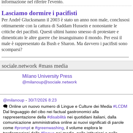
informazione nel riferire l'evento.
Lasciamo dormire i pacifisti
Per André Glucksmann il 2003 è stato un anno non male, conclusosi
ottimamente con la cattura di Saddam Hussein e nonostante le
critiche dei pacifisti. Questi ultimi hanno smesso di protestare e
dimenticato le altre guerre che insanguinano il mondo. Per essi il
male è rappresentato da Bush e Sharon. Ma davvero i pacifisti sono
scomparsi?
sociale.network #mass media
Milano University Press
@milanoup@sociale.network
@milanoup
 - 
30/7/2026 8:23
🗨️ Online un nuovo numero di Lingue e Culture dei Media 
#
LCDM
Dal linguaggio del cibo nei factual gastronomici alla 
rappresentazione della 
#
disabilità
 nei quotidiani italiani, dalla 
comunicazione amministrativa online ai nuovi significati di parole 
come 
#
prompt
 e 
#
greenwashing
, il volume esplora le 