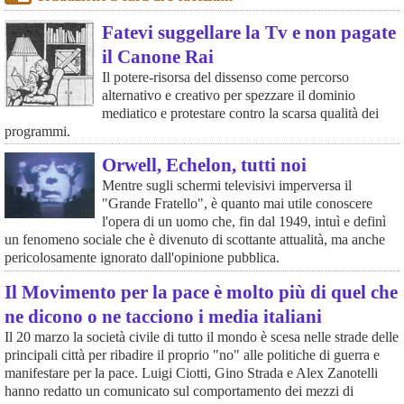
Fatevi suggellare la Tv e non pagate
il Canone Rai
Il potere-risorsa del dissenso come percorso
alternativo e creativo per spezzare il dominio
mediatico e protestare contro la scarsa qualità dei
programmi.
Orwell, Echelon, tutti noi
Mentre sugli schermi televisivi imperversa il
"Grande Fratello", è quanto mai utile conoscere
l'opera di un uomo che, fin dal 1949, intuì e definì
un fenomeno sociale che è divenuto di scottante attualità, ma anche
pericolosamente ignorato dall'opinione pubblica.
Il Movimento per la pace è molto più di quel che
ne dicono o ne tacciono i media italiani
Il 20 marzo la società civile di tutto il mondo è scesa nelle strade delle
principali città per ribadire il proprio "no" alle politiche di guerra e
manifestare per la pace. Luigi Ciotti, Gino Strada e Alex Zanotelli
hanno redatto un comunicato sul comportamento dei mezzi di