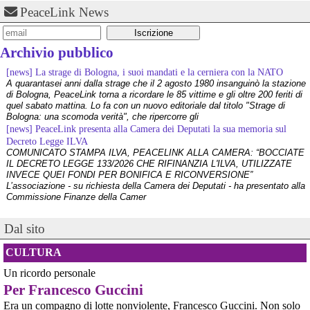
#
Ukraine
PeaceLink News
Archivio pubblico
[news] La strage di Bologna, i suoi mandati e la cerniera con la NATO
A quarantasei anni dalla strage che il 2 agosto 1980 insanguinò la stazione
di Bologna, PeaceLink torna a ricordare le 85 vittime e gli oltre 200 feriti di
quel sabato mattina. Lo fa con un nuovo editoriale dal titolo "Strage di
Bologna: una scomoda verità", che ripercorre gli
[news] PeaceLink presenta alla Camera dei Deputati la sua memoria sul
Decreto Legge ILVA
COMUNICATO STAMPA ILVA, PEACELINK ALLA CAMERA: “BOCCIATE
IL DECRETO LEGGE 133/2026 CHE RIFINANZIA L'ILVA, UTILIZZATE
INVECE QUEI FONDI PER BONIFICA E RICONVERSIONE”
@byteseu
 - 
7/6/2026 12:54
L’associazione - su richiesta della Camera dei Deputati - ha presentato alla
Leader to provide additional health coverage | Local News 
Commissione Finanze della Camer
byteseu.com/2086209/
#
grant
#
Health
#
HealthCare
[news] La violenza non ha mai giustificazioni e finisce sempre per
#
JeffersonFoundation
#
journalism
#
leader
#
LeaderPublications
danneggiare le cause che dichiara di difendere
#
MassMedia
#
MissouriPressFoundation
#
News
#
newspaper
Dal sito
I recenti e gravi fatti di Bologna e Chiomonte impongono una riflessione
profonda che superi le strumentalizzazioni politiche. Nel suo ultimo
intervento - che abbiamo rilanciato come editoriale su PeaceLink - don
CULTURA
Tonio Dell'Olio affronta il tema con la consueta lucidità: la violenza non ha
[news] ILVA, ora la salute viene prima
Un ricordo personale
PeaceLink: “Una vittoria storica dei cittadini, ora la salute viene prima”
Per Francesco Guccini
L’associazione PeaceLink esprime il proprio pieno sostegno e la più sentita
Era un compagno di lotte nonviolente, Francesco Guccini. Non solo
gratitudine al gruppo di cittadini e all'associazione Genitori Tarantini che