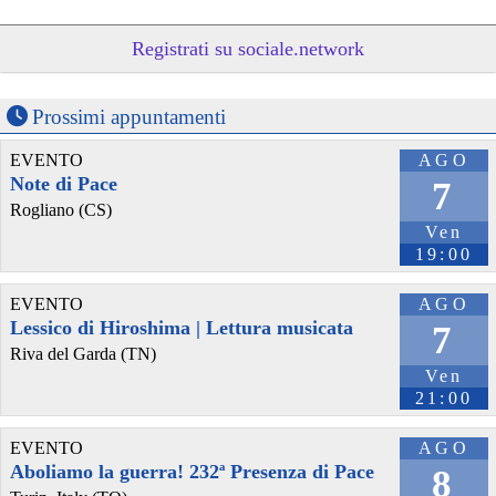
Registrati su sociale.network
Prossimi appuntamenti
EVENTO
AGO
Note di Pace
7
Rogliano (CS)
Ven
@arteesetica
 - 
12/7/2026 19:59
19:00
La idea de que es imposible accionar ante el avance indetenible de 
la IA generativa es lo contrario a lo que sostenemos en este 
colectivo. Instalar en los medios de comunicación esta idea apunta 
EVENTO
AGO
a construir este tipo de creencias, al insistir repetitivamente por 
Lessico di Hiroshima | Lettura musicata
7
distintos canales en ella.
Riva del Garda (TN)
#
AI
#
IA
#
tech
#
technology
#
essay
#
massmedia
#
genAI
Ven
#
generativeAI
#
Adaptordie
#
lecture
#
read
#
article
21:00
EVENTO
AGO
Aboliamo la guerra! 232ª Presenza di Pace
8