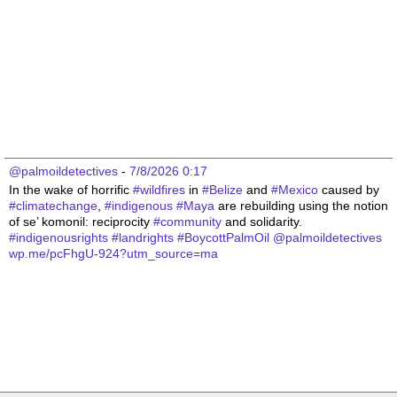
@palmoildetectives
 - 
7/8/2026 0:17
In the wake of horrific 
#
wildfires
 in 
#
Belize
 and 
#
Mexico
 caused by 
#
climatechange
, 
#
indigenous
#
Maya
 are rebuilding using the notion 
of se’ komonil: reciprocity 
#
community
 and solidarity. 
#
indigenousrights
#
landrights
#
BoycottPalmOil
@
palmoildetectives
wp.me/pcFhgU-924?utm_source=ma