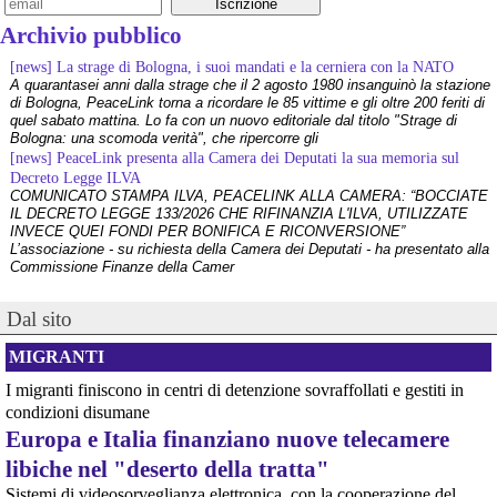
archaeological site of Xultun in northeastern Guatemala. The 
finding links a mathematical formula to an individual named Sak 
Archivio pubblico
Tahn Waax...
[news] La strage di Bologna, i suoi mandati e la cerniera con la NATO
More info: 
archaeologymag.com/2026/07/fir
A quarantasei anni dalla strage che il 2 agosto 1980 insanguinò la stazione
Follow 
@
archaeology
di Bologna, PeaceLink torna a ricordare le 85 vittime e gli oltre 200 feriti di
#
archaeology
#
archeology
#
archaeologynews
#
maya
quel sabato mattina. Lo fa con un nuovo editoriale dal titolo "Strage di
Bologna: una scomoda verità", che ripercorre gli
[news] PeaceLink presenta alla Camera dei Deputati la sua memoria sul
Decreto Legge ILVA
COMUNICATO STAMPA ILVA, PEACELINK ALLA CAMERA: “BOCCIATE
IL DECRETO LEGGE 133/2026 CHE RIFINANZIA L'ILVA, UTILIZZATE
INVECE QUEI FONDI PER BONIFICA E RICONVERSIONE”
L’associazione - su richiesta della Camera dei Deputati - ha presentato alla
Commissione Finanze della Camer
[news] La violenza non ha mai giustificazioni e finisce sempre per
danneggiare le cause che dichiara di difendere
Dal sito
I recenti e gravi fatti di Bologna e Chiomonte impongono una riflessione
profonda che superi le strumentalizzazioni politiche. Nel suo ultimo
intervento - che abbiamo rilanciato come editoriale su PeaceLink - don
MIGRANTI
Tonio Dell'Olio affronta il tema con la consueta lucidità: la violenza non ha
@AstroMancer5G
 - 
23/7/2026 20:17
[news] ILVA, ora la salute viene prima
I migranti finiscono in centri di detenzione sovraffollati e gestiti in
There are a lot of 
#
zionists
 in 
#
Argentina
. Not most people, but a 
PeaceLink: “Una vittoria storica dei cittadini, ora la salute viene prima”
condizioni disumane
lot. Especially among the upper 
#
class
. And they have been 
L’associazione PeaceLink esprime il proprio pieno sostegno e la più sentita
Europa e Italia finanziano nuove telecamere
involved in the 
#
military
 and 
#
government
, including during the 
gratitudine al gruppo di cittadini e all'associazione Genitori Tarantini che
#
fascist
#
dictatorship
 era.
hanno ottenuto una vittoria storica davan
libiche nel "deserto della tratta"
Much like how the 
#
Maya
#
genocide
 perpetrators in 
#
Guatemala
[news] Victor Jara, catturato l’ultimo dei suoi aguzzini
Sistemi di videosorveglianza elettronica, con la cooperazione del