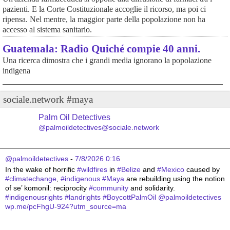
pazienti. E la Corte Costituzionale accoglie il ricorso, ma poi ci
ripensa. Nel mentre, la maggior parte della popolazione non ha
accesso al sistema sanitario.
Guatemala: Radio Quiché compie 40 anni.
Una ricerca dimostra che i grandi media ignorano la popolazione
indigena
sociale.network #maya
Palm Oil Detectives
@palmoildetectives@sociale.network
@palmoildetectives
 - 
7/8/2026 0:16
In the wake of horrific 
#
wildfires
 in 
#
Belize
 and 
#
Mexico
 caused by 
#
climatechange
, 
#
indigenous
#
Maya
 are rebuilding using the notion 
of se’ komonil: reciprocity 
#
community
 and solidarity. 
#
indigenousrights
#
landrights
#
BoycottPalmOil
@
palmoildetectives
wp.me/pcFhgU-924?utm_source=ma