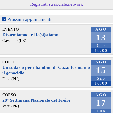
Registrati su sociale.network
Prossimi appuntamenti
@palmoildetectives
 - 
7/8/2026 0:18
In the wake of horrific 
#
wildfires
 in 
#
Belize
 and 
#
Mexico
 caused by 
EVENTO
AGO
#
climatechange
, 
#
indigenous
#
Maya
 are rebuilding using the notion 
of se’ komonil: reciprocity 
#
community
 and solidarity. 
Disarmiamoci e Re(si)stiamo
13
#
indigenousrights
#
landrights
#
BoycottPalmOil
@
palmoildetectives
Cavallino (LE)
wp.me/pcFhgU-924?utm_source=ma
Gio
19:00
CORTEO
AGO
Un sudario per i bambini di Gaza: fermiamo
15
il genocidio
Sab
Fano (PU)
10:00
CORSO
AGO
28° Settimana Nazionale del Freire
17
@grimjfoot
 - 
26/7/2026 21:45
Varsi (PR)
At the time of the 
#
SpanishConquest
 the 
#
Maya
 had many 
#
books
Lun
painted on folding bark cloth, but Spanish 
#
conquistadors
 and 