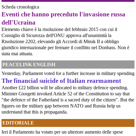
pacifismo italiano". Il percorso di ricerca e divulgazione si arricchisce oggi
Scheda cronologica
di un nuovo strumento: abbiamo integrato nel testo undici schede
introduttive, dedicate ciascuna a una specifica periodizzazione s
Eventi che hanno preceduto l'invasione russa
[news] Ucraina, minacce alla redazione di Babel che ha indagato sulle torture
dell'Ucraina
nel Reggimento Skelya
La giornalista Kateryna Lykhohliad, la direttrice Kateryna Kobernyk e l'intera
Elemento chiave è la risoluzione del febbraio 2015 con cui il
redazione di Babel hanno ricevuto gravi minacce dirette a seguito della
Consiglio di Sicurezza dell'ONU approva all'unanimità la
pubblicazione dell'inchiesta shock sul 425º Reggimento d'Assalto "Skelya".
Risoluzione 2202, elevando gli Accordi di Minsk II a obbligo
https://babel.ua/en/texts/127938-the-skelya-assault-re
giuridico internazionale per fermare il conflitto nel Donbass. Non è
[News] Violenza sessuale in Sudan per traumatizzare la popolazione civile: il
rapporto pubblicato oggi dall'ONU
stata mai attuata.
Rapporto ONU documenta l'uso diffuso e brutale della violenza sessuale in
Sudan23 giugno 2026GINEVRA – Un rapporto dell'Ufficio dei Diritti Umani
PEACELINK ENGLISH
delle Nazioni Unite pubblicato martedì mette a nudo la brutalità e l'entità
della violenza sessuale legata al confl
Yesterday, Parliament voted for a further increase in military spending
[News] Accordo di cooperazione militare fra l'Italia e gli Emirati Arabi
The financial suicide of Italian rearmament
Uniti. Ecco i nomi dei senatori che non hanno citato il genocidio del Sudan,
Another £22 billion will be allocated to military defence spending.
in cui sono coinvolti gli Emirati Arabi Uniti
Minister Giorgetti invoked Article 52 of the Constitution to say that
E' stato approvato - prima con il voto della Camera e poi con quello del
Senato - l'accordo di cooperazione militare fra l'Italia e gli Emirati Arabi
"the defence of the Fatherland is a sacred duty of the citizen". But the
Uniti, il cui coinvolgimento nel genocidio del Sudan è oggetto di indagine da
figures on the military gap between NATO and Russia help us
parte dell'ONU (vedere appendice).Ciò che emer
understand that this is propaganda.
[News] Caccia di sesta generazione GCAP, c'è una finestra di opportunità per
fermarlo
EDITORIALE
Ecco le scadenze e i punti deboli del programma militare GCAPA pochi
giorni da una scadenza cruciale per il programma GCAP (Global Combat Air
Ieri il Parlamento ha votato per un ulteriore aumento delle spese
Programme), il costosissimo caccia di sesta generazione promosso da