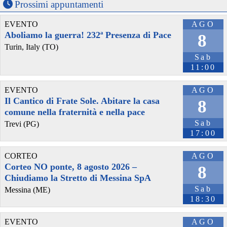
Prossimi appuntamenti
EVENTO
AGO
Aboliamo la guerra! 232ª Presenza di Pace
8
Turin, Italy (TO)
Sab
11:00
EVENTO
AGO
Il Cantico di Frate Sole. Abitare la casa
8
comune nella fraternità e nella pace
Sab
Trevi (PG)
17:00
CORTEO
AGO
Corteo NO ponte, 8 agosto 2026 –
8
Chiudiamo la Stretto di Messina SpA
Sab
Messina (ME)
18:30
EVENTO
AGO