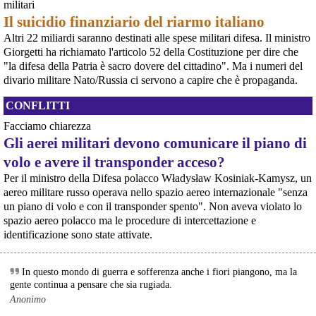
militari
Italia, Regno Unito e Giappone, si apre una finestra di opportunità per il
movimento
Il suicidio finanziario del riarmo italiano
[News] Armi nucleari ad Aviano, cosa ha deciso oggi il GIP
Altri 22 miliardi saranno destinati alle spese militari difesa. Il ministro
Il Giudice per le Indagini Preliminari del Tribunale di Pordenone ha deciso di
Giorgetti ha richiamato l'articolo 52 della Costituzione per dire che
riservarsi sulla richiesta di opposizione all’archiviazione presentata da un
gruppo di cittadini e associazioni riguardo alla presenza di armi nucleari
"la difesa della Patria è sacro dovere del cittadino". Ma i numeri del
statunitensi nella base USAF di Aviano. L’attesa decisi
divario militare Nato/Russia ci servono a capire che è propaganda.
[News] Parte in Finlandia la manifestazione contro il riarmo europeo
Helsinki, mobilitazione contro il riarmo europeo: “Welfare, not warfare”Anche
CONFLITTI
in Finlandia, oggi 14 giugno 2026, cittadini e organizzazioni pacifiste stanno
scendendo in piazza contro il riarmo, in collegamento con le proteste in
Facciamo chiarezza
tutta Europa (Madrid, Bruxelles e altre città)
Gli aerei militari devono comunicare il piano di
[News] Oggi in Spagna mobilitazione contro il riarmo, in questi minuti sta
per partire a Bruxelles la marcia pacifista europea di No Rearm Europe
volo e avere il transponder acceso?
Oggi in Spagna mobilitazione contro il riarmo e il militarismoSi è svolta
Per il ministro della Difesa polacco Władysław Kosiniak-Kamysz, un
oggi, 14 giugno 2026, a Madrid la manifestazione indetta dall'Assemblea
aereo militare russo operava nello spazio aereo internazionale "senza
Internazionalista di Madrid con il titolo "Contro il riarmo e la guerra
imperialista". I partecipanti si sono radunati in Plaza de Atoc
un piano di volo e con il transponder spento". Non aveva violato lo
[news] La strage di Bologna, i suoi mandati e la cerniera con la NATO
spazio aereo polacco ma le procedure di intercettazione e
A quarantasei anni dalla strage che il 2 agosto 1980 insanguinò la stazione
identificazione sono state attivate.
di Bologna, PeaceLink torna a ricordare le 85 vittime e gli oltre 200 feriti di
quel sabato mattina. Lo fa con un nuovo editoriale dal titolo "Strage di
Bologna: una scomoda verità", che ripercorre gli
In questo mondo di guerra e sofferenza anche i fiori piangono, ma la
gente continua a pensare che sia rugiada.
Anonimo