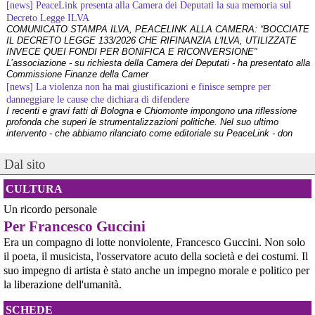
[news] PeaceLink presenta alla Camera dei Deputati la sua memoria sul
Decreto Legge ILVA
COMUNICATO STAMPA ILVA, PEACELINK ALLA CAMERA: “BOCCIATE
IL DECRETO LEGGE 133/2026 CHE RIFINANZIA L'ILVA, UTILIZZATE
INVECE QUEI FONDI PER BONIFICA E RICONVERSIONE”
L’associazione - su richiesta della Camera dei Deputati - ha presentato alla
Commissione Finanze della Camer
[news] La violenza non ha mai giustificazioni e finisce sempre per
danneggiare le cause che dichiara di difendere
I recenti e gravi fatti di Bologna e Chiomonte impongono una riflessione
profonda che superi le strumentalizzazioni politiche. Nel suo ultimo
intervento - che abbiamo rilanciato come editoriale su PeaceLink - don
Tonio Dell'Olio affronta il tema con la consueta lucidità: la violenza non ha
[news] ILVA, ora la salute viene prima
Dal sito
PeaceLink: “Una vittoria storica dei cittadini, ora la salute viene prima”
L’associazione PeaceLink esprime il proprio pieno sostegno e la più sentita
CULTURA
gratitudine al gruppo di cittadini e all'associazione Genitori Tarantini che
hanno ottenuto una vittoria storica davan
Un ricordo personale
[news] Victor Jara, catturato l’ultimo dei suoi aguzzini
Per Francesco Guccini
Víctor Jara, il cantautore dei poveri che sfidò la dittatura cilena con la sua
chitarra A cinquant'anni dal golpe che insanguinò il Cile, la storia di Víctor
Era un compagno di lotte nonviolente, Francesco Guccini. Non solo
Jara continua a risuonare come un inno alla dignità e alla resistenza. La
il poeta, il musicista, l'osservatore acuto della società e dei costumi. Il
sua voce, spezzata dalle mani dei carn
suo impegno di artista è stato anche un impegno morale e politico per
[news] La "Breve storia del pacifismo italiano" è stata arricchita con undici
la liberazione dell'umanità.
schede introduttive storico-culturali dei vari periodi, dal primo Novecento a
oggi
Siamo felici di annunciarvi un aggiornamento per la nostra "Breve storia del
SCHEDE