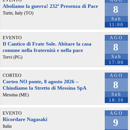
Aboliamo la guerra! 232ª Presenza di Pace
8
Turin, Italy (TO)
Sab
11:00
EVENTO
AGO
Il Cantico di Frate Sole. Abitare la casa
8
comune nella fraternità e nella pace
Sab
Trevi (PG)
17:00
CORTEO
AGO
Corteo NO ponte, 8 agosto 2026 –
8
Chiudiamo la Stretto di Messina SpA
Sab
Messina (ME)
18:30
EVENTO
AGO
Ricordare Nagasaki
9
Italia