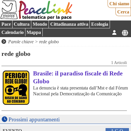
Chi siamo
Cerca
Pace
Cultura
Mondo
Cittadinanza attiva
Ecologia
Calendario
Mappa
Parole chiave > rede globo
rede globo
1 Articoli
Brasile: il paradiso fiscale di Rede
Globo
La denuncia è stata presentata dall’Mst e dal Fórum
Nacional pela Democratização da Comunicação
Prossimi appuntamenti
EVENTO
AGO