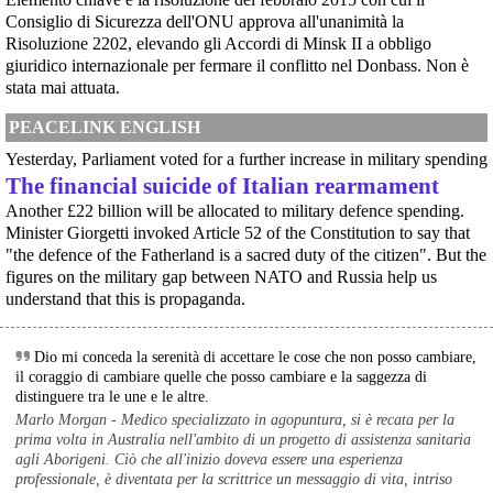
Il Giudice per le Indagini Preliminari del Tribunale di Pordenone ha deciso di
Consiglio di Sicurezza dell'ONU approva all'unanimità la
riservarsi sulla richiesta di opposizione all’archiviazione presentata da un
Risoluzione 2202, elevando gli Accordi di Minsk II a obbligo
gruppo di cittadini e associazioni riguardo alla presenza di armi nucleari
giuridico internazionale per fermare il conflitto nel Donbass. Non è
statunitensi nella base USAF di Aviano. L’attesa decisi
[News] Parte in Finlandia la manifestazione contro il riarmo europeo
stata mai attuata.
Helsinki, mobilitazione contro il riarmo europeo: “Welfare, not warfare”Anche
in Finlandia, oggi 14 giugno 2026, cittadini e organizzazioni pacifiste stanno
PEACELINK ENGLISH
scendendo in piazza contro il riarmo, in collegamento con le proteste in
tutta Europa (Madrid, Bruxelles e altre città)
Yesterday, Parliament voted for a further increase in military spending
[News] Oggi in Spagna mobilitazione contro il riarmo, in questi minuti sta
The financial suicide of Italian rearmament
per partire a Bruxelles la marcia pacifista europea di No Rearm Europe
Another £22 billion will be allocated to military defence spending.
Oggi in Spagna mobilitazione contro il riarmo e il militarismoSi è svolta
oggi, 14 giugno 2026, a Madrid la manifestazione indetta dall'Assemblea
Minister Giorgetti invoked Article 52 of the Constitution to say that
Internazionalista di Madrid con il titolo "Contro il riarmo e la guerra
"the defence of the Fatherland is a sacred duty of the citizen". But the
imperialista". I partecipanti si sono radunati in Plaza de Atoc
figures on the military gap between NATO and Russia help us
[news] La strage di Bologna, i suoi mandati e la cerniera con la NATO
understand that this is propaganda.
A quarantasei anni dalla strage che il 2 agosto 1980 insanguinò la stazione
di Bologna, PeaceLink torna a ricordare le 85 vittime e gli oltre 200 feriti di
quel sabato mattina. Lo fa con un nuovo editoriale dal titolo "Strage di
Bologna: una scomoda verità", che ripercorre gli
Dio mi conceda la serenità di accettare le cose che non posso cambiare,
il coraggio di cambiare quelle che posso cambiare e la saggezza di
distinguere tra le une e le altre.
Marlo Morgan - Medico specializzato in agopuntura, si è recata per la
prima volta in Australia nell'ambito di un progetto di assistenza sanitaria
agli Aborigeni. Ciò che all'inizio doveva essere una esperienza
professionale, è diventata per la scrittrice un messaggio di vita, intriso