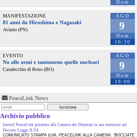
Dom
MANIFESTAZIONE
AGO
81 anni da Hiroshima e Nagasaki
9
Aviano (PN)
Dom
10:30
EVENTO
AGO
No alle armi e tantomeno quelle nucleari
9
Casalecchio di Reno (BO)
Dom
19:00
PeaceLink News
Archivio pubblico
[news] PeaceLink presenta alla Camera dei Deputati la sua memoria sul
Decreto Legge ILVA
COMUNICATO STAMPA ILVA, PEACELINK ALLA CAMERA: “BOCCIATE