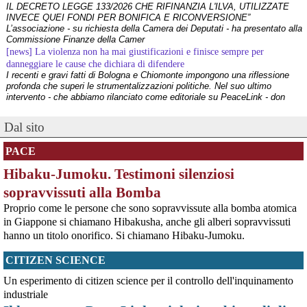
IL DECRETO LEGGE 133/2026 CHE RIFINANZIA L'ILVA, UTILIZZATE
INVECE QUEI FONDI PER BONIFICA E RICONVERSIONE”
L’associazione - su richiesta della Camera dei Deputati - ha presentato alla
Commissione Finanze della Camer
[news] La violenza non ha mai giustificazioni e finisce sempre per
danneggiare le cause che dichiara di difendere
I recenti e gravi fatti di Bologna e Chiomonte impongono una riflessione
profonda che superi le strumentalizzazioni politiche. Nel suo ultimo
intervento - che abbiamo rilanciato come editoriale su PeaceLink - don
Tonio Dell'Olio affronta il tema con la consueta lucidità: la violenza non ha
[news] ILVA, ora la salute viene prima
Dal sito
PeaceLink: “Una vittoria storica dei cittadini, ora la salute viene prima”
L’associazione PeaceLink esprime il proprio pieno sostegno e la più sentita
PACE
gratitudine al gruppo di cittadini e all'associazione Genitori Tarantini che
hanno ottenuto una vittoria storica davan
Hibaku-Jumoku. Testimoni silenziosi
[news] Victor Jara, catturato l’ultimo dei suoi aguzzini
Víctor Jara, il cantautore dei poveri che sfidò la dittatura cilena con la sua
sopravvissuti alla Bomba
chitarra A cinquant'anni dal golpe che insanguinò il Cile, la storia di Víctor
Proprio come le persone che sono sopravvissute alla bomba atomica
Jara continua a risuonare come un inno alla dignità e alla resistenza. La
sua voce, spezzata dalle mani dei carn
in Giappone si chiamano Hibakusha, anche gli alberi sopravvissuti
[news] La "Breve storia del pacifismo italiano" è stata arricchita con undici
hanno un titolo onorifico. Si chiamano Hibaku-Jumoku.
schede introduttive storico-culturali dei vari periodi, dal primo Novecento a
oggi
CITIZEN SCIENCE
Siamo felici di annunciarvi un aggiornamento per la nostra "Breve storia del
pacifismo italiano". Il percorso di ricerca e divulgazione si arricchisce oggi
Un esperimento di citizen science per il controllo dell'inquinamento
di un nuovo strumento: abbiamo integrato nel testo undici schede
industriale
introduttive, dedicate ciascuna a una specifica periodizzazione s