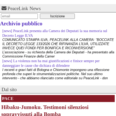
world, through a lot of means: from music to platforms, movies to 
PeaceLink News
books.
For better or for worse.
Snippet from Culture Cancer - 
tromsite.com/2026/07/culture-c…
Archivio pubblico
#
catalonia
#
romania
#
spain
#
culture
#
breakdance
[news] PeaceLink presenta alla Camera dei Deputati la sua memoria sul
Decreto Legge ILVA
COMUNICATO STAMPA ILVA, PEACELINK ALLA CAMERA: “BOCCIATE
IL DECRETO LEGGE 133/2026 CHE RIFINANZIA L'ILVA, UTILIZZATE
INVECE QUEI FONDI PER BONIFICA E RICONVERSIONE”
L’associazione - su richiesta della Camera dei Deputati - ha presentato alla
Commissione Finanze della Camer
[news] La violenza non ha mai giustificazioni e finisce sempre per
danneggiare le cause che dichiara di difendere
I recenti e gravi fatti di Bologna e Chiomonte impongono una riflessione
profonda che superi le strumentalizzazioni politiche. Nel suo ultimo
intervento - che abbiamo rilanciato come editoriale su PeaceLink - don
Tonio Dell'Olio affronta il tema con la consueta lucidità: la violenza non ha
@mf_newsdigest
 - 
8/8/2026 11:18
[news] ILVA, ora la salute viene prima
Dal sito
An unidentified drone explodes in Bulgaria, close to a major gas 
PeaceLink: “Una vittoria storica dei cittadini, ora la salute viene prima”
pipeline.
L’associazione PeaceLink esprime il proprio pieno sostegno e la più sentita
PACE
gratitudine al gruppo di cittadini e all'associazione Genitori Tarantini che
An as yet unidentified drone exploded in Bulgaria on Saturday, 
hanno ottenuto una vittoria storica davan
close to the border with Romania.
Hibaku-Jumoku. Testimoni silenziosi
[news] Victor Jara, catturato l’ultimo dei suoi aguzzini
Bulgaria’s prime minister said both Bulgarian and Romanian 
Víctor Jara, il cantautore dei poveri che sfidò la dittatura cilena con la sua
sopravvissuti alla Bomba
authorities had failed to pick up the drone as it made its way 