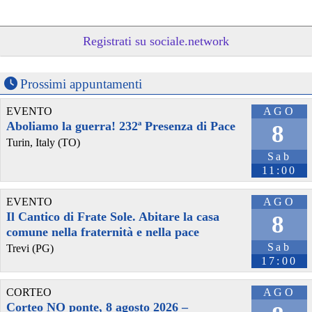
Registrati su sociale.network
@byteseu
 - 
8/8/2026 15:29
Drone enters Bulgaria, explodes near pipeline at border with 
Romania 
byteseu.com/2259500/
#
Romania
Prossimi appuntamenti
EVENTO
AGO
Aboliamo la guerra! 232ª Presenza di Pace
8
Turin, Italy (TO)
Sab
11:00
EVENTO
AGO
Il Cantico di Frate Sole. Abitare la casa
8
comune nella fraternità e nella pace
@byteseu
 - 
8/8/2026 12:40
Sab
Trevi (PG)
President of India Smt. Droupadi Murmu on her First State Visit to 
17:00
Romania — The Indian Panorama 
byteseu.com/2259280/
#
Bucharest
#
CotroceniPalace
#
DroupadiMurmu
CORTEO
AGO
#
EkPeddMaaKaNaam
#
Europe
#
IlieBolojan
#
IndiaRomaniaParliamentaryFriendshipGroup
Corteo NO ponte, 8 agosto 2026 –