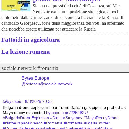
Situata nei pressi della città di Costanza, sul Mar
Nero si trova in una posizione strategica, a pochi
chilometri dalla Crimea, area di tensione tra l'Ucraina e la Russia. Il
candidato Georgescu, forte della maggioranza dei voti, ha affermato
che potrebbe essere utilizzata per attaccare la Russia
Fattoidi in agricoltura
La lezione rumena
sociale.network #romania
Bytes Europe
@byteseu@sociale.network
@byteseu
 - 
8/8/2026 20:32
Bulgaria drone explosion near Trans-Balkan gas pipeline probed as 
Maya decoy suspected 
byteseu.com/2259927/
#
BulgariaDroneExplosion
#
DimitarStoyanov
#
MayaDecoyDrone
#
NatoAirspaceBreach
#
Romania
#
RomaniaBulgariaBorder
#
RumenRadev
#
TransBalkanGasPipeline
#
UkrainianMilitary