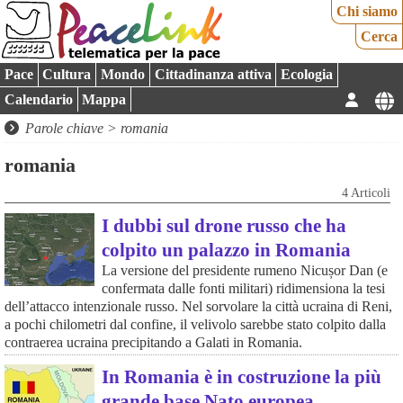
Chi siamo
Cerca
Pace
Cultura
Mondo
Cittadinanza attiva
Ecologia
Calendario
Mappa
Parole chiave > romania
romania
4 Articoli
I dubbi sul drone russo che ha
colpito un palazzo in Romania
La versione del presidente rumeno Nicușor Dan (e
confermata dalle fonti militari) ridimensiona la tesi
dell’attacco intenzionale russo. Nel sorvolare la città ucraina di Reni,
a pochi chilometri dal confine, il velivolo sarebbe stato colpito dalla
contraerea ucraina precipitando a Galati in Romania.
In Romania è in costruzione la più
grande base Nato europea