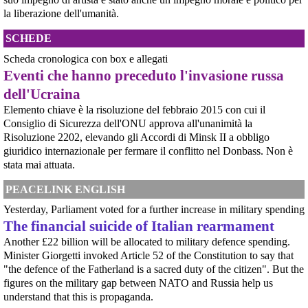
Uniti, il cui coinvolgimento nel genocidio del Sudan è oggetto di indagine da
la liberazione dell'umanità.
parte dell'ONU (vedere appendice).Ciò che emer
[News] Caccia di sesta generazione GCAP, c'è una finestra di opportunità per
SCHEDE
fermarlo
Ecco le scadenze e i punti deboli del programma militare GCAPA pochi
Scheda cronologica con box e allegati
giorni da una scadenza cruciale per il programma GCAP (Global Combat Air
Eventi che hanno preceduto l'invasione russa
Programme), il costosissimo caccia di sesta generazione promosso da
Italia, Regno Unito e Giappone, si apre una finestra di opportunità per il
dell'Ucraina
movimento
@byteseu
 - 
8/8/2026 10:06
[News] Armi nucleari ad Aviano, cosa ha deciso oggi il GIP
Elemento chiave è la risoluzione del febbraio 2015 con cui il
Romania Warns of a Shift in Russia’s Tactics Following New Drone 
Il Giudice per le Indagini Preliminari del Tribunale di Pordenone ha deciso di
Consiglio di Sicurezza dell'ONU approva all'unanimità la
riservarsi sulla richiesta di opposizione all’archiviazione presentata da un
Attacks 
byteseu.com/2259066/
#
Romania
Risoluzione 2202, elevando gli Accordi di Minsk II a obbligo
gruppo di cittadini e associazioni riguardo alla presenza di armi nucleari
giuridico internazionale per fermare il conflitto nel Donbass. Non è
statunitensi nella base USAF di Aviano. L’attesa decisi
[News] Parte in Finlandia la manifestazione contro il riarmo europeo
stata mai attuata.
Helsinki, mobilitazione contro il riarmo europeo: “Welfare, not warfare”Anche
in Finlandia, oggi 14 giugno 2026, cittadini e organizzazioni pacifiste stanno
PEACELINK ENGLISH
scendendo in piazza contro il riarmo, in collegamento con le proteste in
tutta Europa (Madrid, Bruxelles e altre città)
Yesterday, Parliament voted for a further increase in military spending
[News] Oggi in Spagna mobilitazione contro il riarmo, in questi minuti sta
The financial suicide of Italian rearmament
per partire a Bruxelles la marcia pacifista europea di No Rearm Europe
Another £22 billion will be allocated to military defence spending.
Oggi in Spagna mobilitazione contro il riarmo e il militarismoSi è svolta
oggi, 14 giugno 2026, a Madrid la manifestazione indetta dall'Assemblea
Minister Giorgetti invoked Article 52 of the Constitution to say that
Internazionalista di Madrid con il titolo "Contro il riarmo e la guerra
"the defence of the Fatherland is a sacred duty of the citizen". But the
imperialista". I partecipanti si sono radunati in Plaza de Atoc
figures on the military gap between NATO and Russia help us
[news] La strage di Bologna, i suoi mandati e la cerniera con la NATO
@byteseu
 - 
8/8/2026 7:36
understand that this is propaganda.
A quarantasei anni dalla strage che il 2 agosto 1980 insanguinò la stazione