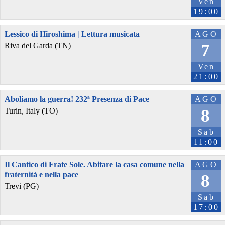
Ven
19:00
Lessico di Hiroshima | Lettura musicata
AGO
7
Riva del Garda (TN)
Ven
21:00
Aboliamo la guerra! 232ª Presenza di Pace
AGO
8
Turin, Italy (TO)
Sab
11:00
Il Cantico di Frate Sole. Abitare la casa comune nella
AGO
fraternità e nella pace
8
Trevi (PG)
Sab
17:00