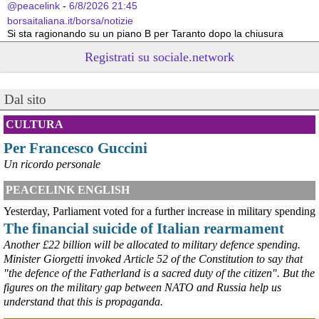
@peacelink
 - 
6/8/2026 21:45
borsaitaliana.it/borsa/notizie
Si sta ragionando su un piano B per Taranto dopo la chiusura 
dell’area a caldo dell’ILVA?
Registrati su sociale.network
#
ILVA
#
Taranto
@peacelink
 - 
6/8/2026 21:41
Dal sito
cronachetarantine.it/index.php
il Governo ha manifestato l’intenzione di predisporre un 
provvedimento straordinario per attenuare le conseguenze 
CULTURA
economiche e sociali della prevista fermata dell’area a caldo e ha 
Per Francesco Guccini
chiesto alle rappresentanze del territorio di formulare proposte 
concrete per definirne i contenuti. Casartigiani valuta positivamente 
Un ricordo personale
questa disponibilità.
#
ILVA
#
Taranto
PEACELINK ENGLISH
Yesterday, Parliament voted for a further increase in military spending
The financial suicide of Italian rearmament
Another £22 billion will be allocated to military defence spending.
Minister Giorgetti invoked Article 52 of the Constitution to say that
"the defence of the Fatherland is a sacred duty of the citizen". But the
figures on the military gap between NATO and Russia help us
understand that this is propaganda.