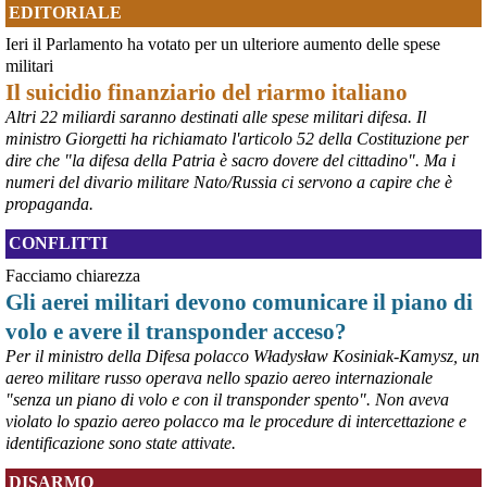
EDITORIALE
Ieri il Parlamento ha votato per un ulteriore aumento delle spese
@peacelink
 - 
6/8/2026 21:36
militari
giornalerossoblu.it/ex-ilva-sc
Il suicidio finanziario del riarmo italiano
Nel tavolo convocato al Ministero delle Imprese e del Made in Italy, 
Altri 22 miliardi saranno destinati alle spese militari difesa. Il
il Governo ha annunciato l’intenzione di predisporre un 
ministro Giorgetti ha richiamato l'articolo 52 della Costituzione per
provvedimento straordinario per attenuare le conseguenze 
dire che "la difesa della Patria è sacro dovere del cittadino". Ma i
economiche e sociali dello stop dell’area a caldo, invitando le 
rappresentanze del territorio a presentare proposte operative.
numeri del divario militare Nato/Russia ci servono a capire che è
#
ILVA
#
Taranto
propaganda.
CONFLITTI
Facciamo chiarezza
Gli aerei militari devono comunicare il piano di
volo e avere il transponder acceso?
Per il ministro della Difesa polacco Władysław Kosiniak-Kamysz, un
aereo militare russo operava nello spazio aereo internazionale
"senza un piano di volo e con il transponder spento". Non aveva
violato lo spazio aereo polacco ma le procedure di intercettazione e
identificazione sono state attivate.
@peacelink
 - 
6/8/2026 21:35
DISARMO
Ultimi cento milioni di euro per l’ex Ilva, poi non saranno più 