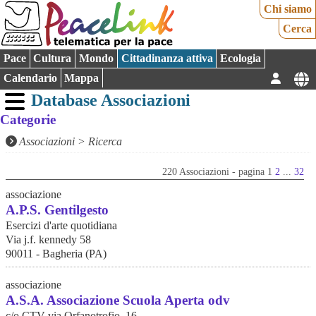
Chi siamo
Cerca
Pace
Cultura
Mondo
Cittadinanza attiva
Ecologia
Calendario
Mappa
Database Associazioni
Categorie
Associazioni
>
Ricerca
220 Associazioni - pagina 1
2
...
32
associazione
A.P.S. Gentilgesto
Esercizi d'arte quotidiana
Via j.f. kennedy 58
90011 - Bagheria (PA)
associazione
A.S.A. Associazione Scuola Aperta odv
c/o CTV via Orfanotrofio, 16