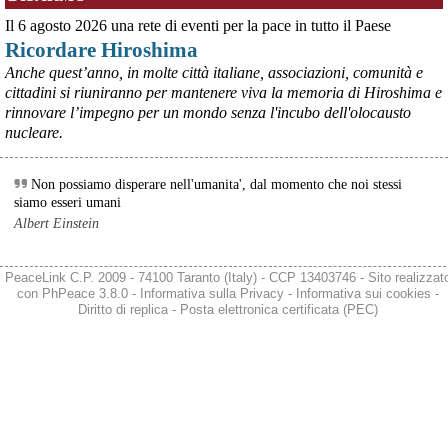
possibili nuovi aiuti di Stato. Lo ha confermato il ministro Adolfo 
Il 6 agosto 2026 una rete di eventi per la pace in tutto il Paese
Urso durante l’incontro al Mimit con le imprese dell’indotto: la 
Ricordare Hiroshima
tranche conclusiva del prestito autorizzato dall’Unione europea 
dovrà essere erogata entro il 9 agosto e restituita dal futuro 
Anche quest’anno, in molte città italiane, associazioni, comunità e
acquirente.
cittadini si riuniranno per mantenere viva la memoria di Hiroshima e
Fonte: Studio100
rinnovare l’impegno per un mondo senza l'incubo dell'olocausto
#
ILVA
#
UE
nucleare.
@peacelink
 - 
6/8/2026 21:08
Il governatore di Puglia Decaro esce dal vertice al Mimit più 
Non possiamo disperare nell'umanita', dal momento che noi stessi
preoccupato di come era entrato, lamentando l’assenza di certezze 
siamo esseri umani
sulla procedura di gara e ribadendo la necessità di un ruolo diretto 
Albert Einstein
dello Stato.
Anche il sindaco di Taranto, Bitetti, chiede un piano industriale 
chiaro, garanzie sulla salute e strumenti di tutela per i lavoratori 
PeaceLink C.P. 2009 - 74100 Taranto (Italy) - CCP 13403746 - Sito realizzat
dell’area a freddo. La Provincia parla di un tavolo “senza decisioni”.
con
PhPeace 3.8.0
-
Informativa sulla Privacy
-
Informativa sui cookies
-
Fonte: Cronache Tarantine 
Diritto di replica
-
Posta elettronica certificata (PEC)
#
ILVA
@peacelink
 - 
6/8/2026 21:08
cronachetarantine.it/index.php
Il ministro ha ribadito che il Governo applicherà la sentenza, ma 
agirà per evitare quella che i sindacati definiscono una “bomba 
sociale”, tutelando i lavoratori dell’Ilva e dell’indotto e garantendo la 
continuità produttiva degli stabilimenti a valle.