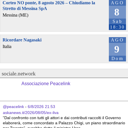
Corteo NO ponte, 8 agosto 2026 – Chiudiamo la
AGO
Stretto di Messina SpA
8
Messina (ME)
Sab
18:30
Ricordare Nagasaki
AGO
9
Italia
Dom
sociale.network
Associazione Peacelink
@peacelink
 - 
6/8/2026 21:53
askanews.it/2026/08/05/ex-ilva
“Dal confronto con tutti gli attori e dai contributi raccolti il Governo 
elaborerà, come concordato a Palazzo Chigi, un piano straordinario 
per Taranto”, avrebbe detto il ministro Urso.