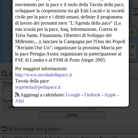
23
movimento per la pace e il ruolo della Tavola della pace;
sviluppare la cooperazione tra gli Enti Locali e la società
civile per la pace e i diritti umani; definire il programma
di lavoro dei prossimi mesi "L'Agenda della pace" (La
mia scuola per la pace, Iraq, Informazione, Guerra in
Terra Santa, Finanziaria, Obiettivi di Sviluppo del
Millennio,...); lanciare la Campagna per l'Onu dei Popoli
"Reclaim Our Un"; organizzare la prossima Marcia per
la pace Perugia-Assisi; organizzare la partecipazione al
FSE di Londra e al FSM di Porto Alegre 2005.
Per maggiori informazioni:
Ricerca eventi
http://www.tavoladellapace.it
Tavola della pace
Testo
segreteria@perlapace.it
Aggiungi a calendario:
Google
-
Outlook
-
Apple
-
Provincia
Altri
Ricorrenze del giorno