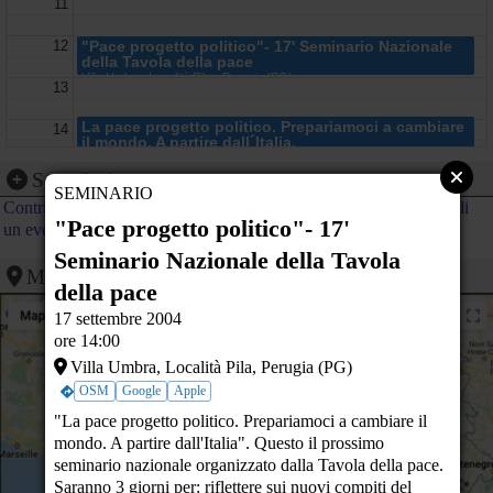
11
12
"Pace progetto politico"- 17' Seminario Nazionale
della Tavola della pace
Villa Umbra, Località Pila - Perugia (PG)
13
La pace progetto politico. Prepariamoci a cambiare
14
il mondo. A partire dall´Italia.
- Perugia (PG)
15
Segnalazione evento
SEMINARIO
Liberiamo la pace
Contribuisci al calendario di PeaceLink inviando la segnalazione di
16
Massa Ponte Trieste - MASSA (MS)
"Pace progetto politico"- 17'
un evento
17
Seminario Nazionale della Tavola
Mappa
della pace
18
17 settembre 2004
19
ore 14:00
A VEGLIA
Villa Umbra, Località Pila, Perugia (PG)
Biblioteca Comunale, via Concini 1 - Terranuova Bracciolini (AR) (AR)
20
OSM
Google
Apple
"La pace progetto politico. Prepariamoci a cambiare il
21
mondo. A partire dall'Italia". Questo il prossimo
22
seminario nazionale organizzato dalla Tavola della pace.
Saranno 3 giorni per: riflettere sui nuovi compiti del