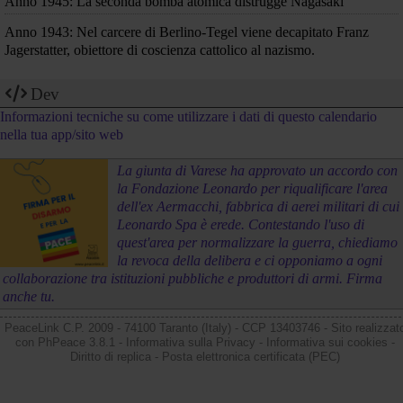
Anno 1945: La seconda bomba atomica distrugge Nagasaki
Anno 1943: Nel carcere di Berlino-Tegel viene decapitato Franz
Jagerstatter, obiettore di coscienza cattolico al nazismo.
Dev
Informazioni tecniche su come utilizzare i dati di questo calendario
nella tua app/sito web
La giunta di Varese ha approvato un accordo con
la Fondazione Leonardo per riqualificare l'area
dell'ex Aermacchi, fabbrica di aerei militari di cui
Leonardo Spa è erede. Contestando l'uso di
quest'area per normalizzare la guerra, chiediamo
la revoca della delibera e ci opponiamo a ogni
collaborazione tra istituzioni pubbliche e produttori di armi. Firma
anche tu.
PeaceLink C.P. 2009 - 74100 Taranto (Italy) - CCP 13403746 - Sito realizzat
con
PhPeace 3.8.1
-
Informativa sulla Privacy
-
Informativa sui cookies
-
Diritto di replica
-
Posta elettronica certificata (PEC)