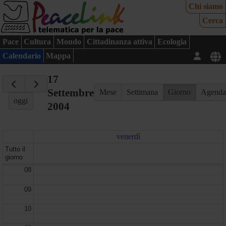
Chi siamo
Cerca
Pace
Cultura
Mondo
Cittadinanza attiva
Ecologia
Calendario
Mappa
17
Settembre
Mese
Settimana
Giorno
Agend
oggi
2004
venerdì
Tutto il
giorno
08
09
10